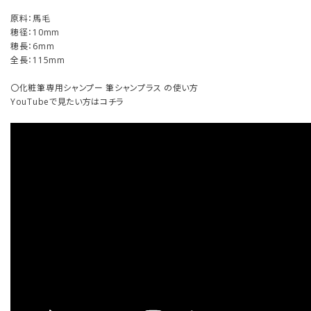
原料：馬毛
穂径：10mm
穂長：6mm
全長：115mm
〇化粧筆専用シャンプー 筆シャンプラス の使い方
YouTubeで見たい方はコチラ