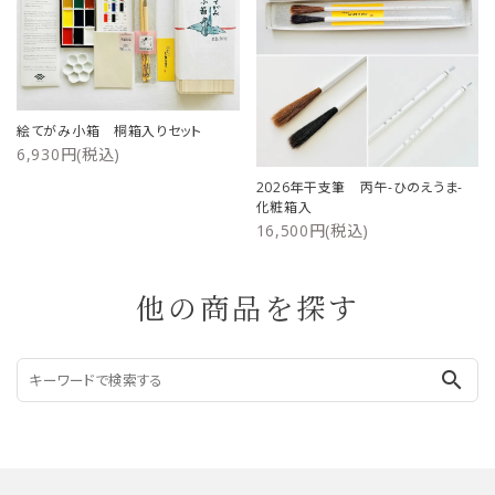
絵てがみ小箱 桐箱入りセット
6,930円(税込)
2026年干支筆 丙午-ひのえうま-
化粧箱入
16,500円(税込)
他の商品を探す
search