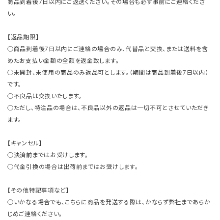
商品到着後7日以内にご返送ください。その場合も必ず事前にご連絡くださ
い。
【返品期限】
○商品到着後7日以内にご連絡の場合のみ、代替品と交換、または送料を含
めたお支払い金額の全額を返金致します。
○未開封、未使用の商品のみ返品可とします。（期間は商品到着後7日以内）
です。
○不良品は交換いたします。
○ただし、特注品の場合は、不良品以外の返品は一切不可とさせていただき
ます。
【キャンセル】
○決済前まではお受けします。
○代金引換の場合は出荷前まではお受けします。
【その他特記事項など】
○いかなる場合でも、こちらに商品を発送する際は、かならず弊社まであらか
じめご連絡ください。