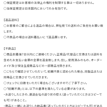
○保証規定はお客様の法律上の権利を制限する事は一切ありません。
○当保証規定は日本国内においてのみ有効です。
【返品送料】
○お客様のご都合による返品の場合は、弊社宛ての送料のご負担をお願い致
します。
○不良品の場合は送料着払いにて返品願います。
【不良品】
○商品到着後7日以内にご連絡ください。正規品/代替品と交換または送料を
含めたお支払い金額の全額を返金致します。但し、使用済みのもの、オーダー
メイド及び受注生産商品などの一部商品を除きます。
○こちらで確認させていただいて、初期不良と認められた場合、同製品または
同等品と交換させていただきます。
○チェックに日数をいただく場合もございますのでご了承下さい。
○「初期不良」とは、以下の基準を満たしている必要があります。
・お送りしたときの、運送会社の送り状の控え（送っていただくときはコピーで
も可）があること。
・商品と一緒にお送りした納品書（送っていただくときはコピーでも可）がある