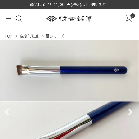
商品代金合計11,000円(税込)以上【送料無料】
0
menu
TOP
>
高級化粧筆
>
凪シリーズ
ACCOUNT MENU
ようこそ ゲスト 様
ログイン
新規会員登録
商品一覧
用途で選ぶ
私たちについて