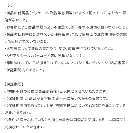
こと。
・商品の付属品（パッケージ、取説等書類等）がすべて揃っていて、なおかつ損
傷がないこと。
・お客様による商品の取り扱い不注意で、落下等の不適切な扱いがないこと。
・製品の仕様書に記されている使用条件、または使用上の注意事項等を逸脱
して使用されていないこと。
・お客様によって情報の書き換え、変更、改造等行われていないこと。
・シリアルシール、バーコード等に欠損がないこと。
・印刷物すべてに手が加えられていないこと。（シール、パッケージ、納品書等）
・保証期間内であること。
【保証期間】
○初期不良の交換は商品到着後7日以内とさせていただきます。
○保証期間は、商品がお客様のお手元に届いてからの日数です。
○保証期間内であっても、上記「初期不良品について」の項目を満たしている
必要があります。
○条件が満たされていると判断した場合は同製品と交換、あるいは同等品と
交換させていただきます。