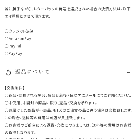
誠に勝手ながら、レターパックの発送を選択された場合の決済方法は、以下
の４種類とさせて頂きます。
○クレジット決済
○AmazonPay
○PayPal
○PayPay
返品について
replay
【交換条件】
○返品・交換される場合、商品到着後7日以内にメールにてご連絡ください。
○未使用、未開封の商品に限り、返品・交換を承ります。
○お届けした商品が不良品、もしくはご注文の品と違う場合は交換致します。
この場合、送料等の費用は当店が負担致します。
○お客様のご都合による返品・交換につきましては、送料等の費用はお客様
の負担となります。