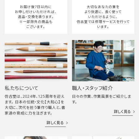
お届け後7日以内に
大切なあなたの筆を
お申し付けいただければ、
より快適に、
長く使って
返品・交換を承ります。
いただけるように、
※一部除外の商品も
仿古堂では修理サービスを行って
ございます。
います。
私たちについて
職人・スタッフ紹介
仿古堂は、2024年、125周年を迎え
日々の作業、作業風景をご紹介しま
ます。 日本の伝統・文化【大和心】を
す。
大切に、次代を担う筆作り職人と、書
詳しく見る
家達の育成に力を注ぎます。
詳しく見る