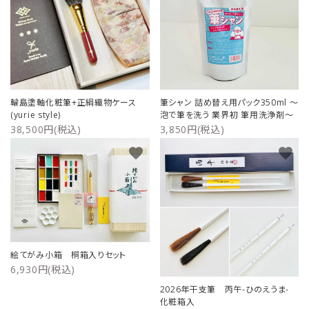
輪島塗軸化粧筆+正絹織物ケース
筆シャン 詰め替え用パック350ml ～
(yurie style)
泡で筆を洗う 業界初 筆用洗浄剤～
38,500円(税込)
3,850円(税込)
favorite
favorite
絵てがみ小箱 桐箱入りセット
6,930円(税込)
2026年干支筆 丙午-ひのえうま-
化粧箱入