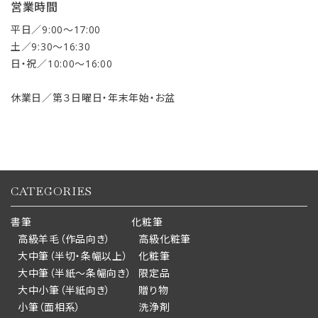
営業時間
平日／9:00〜17:00
土／9:30〜16:30
日・祝／10:00〜16:00
休業日／第３日曜日・年末年始・お盆
CATEGORIES
書筆
化粧筆
高級羊毛（作品向き）
高級化粧筆
大中筆（半切・条幅以上）
化粧筆
大中筆（半紙～条幅向き）
限定品
大中小筆（半紙向き）
贈り物
小筆（面相系）
洗浄剤