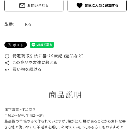
mail_outline
favorite
お問い合わせ
型番:
R-9
特定商取引法に基づく表記 (返品など)
error_outline
この商品を友達に教える
share
買い物を続ける
undo
商品説明
漢字臨書・作品向き
半紙2～6字、半切2～3行
最高級の羊毛のみで作られていますが、穂が短く、腰があることから素朴な書
き心地で使いやすく、羊毛筆を難しいと考えていらっしゃる方にもおすすめで