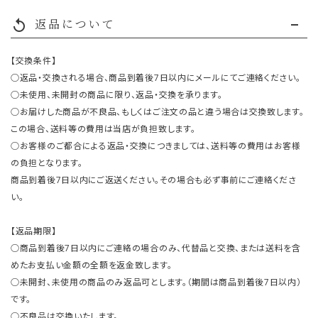
返品について
replay
【交換条件】
○返品・交換される場合、商品到着後7日以内にメールにてご連絡ください。
○未使用、未開封の商品に限り、返品・交換を承ります。
○お届けした商品が不良品、もしくはご注文の品と違う場合は交換致します。
この場合、送料等の費用は当店が負担致します。
○お客様のご都合による返品・交換につきましては、送料等の費用はお客様
の負担となります。
商品到着後7日以内にご返送ください。その場合も必ず事前にご連絡くださ
い。
【返品期限】
○商品到着後7日以内にご連絡の場合のみ、代替品と交換、または送料を含
めたお支払い金額の全額を返金致します。
○未開封、未使用の商品のみ返品可とします。（期間は商品到着後7日以内）
です。
○不良品は交換いたします。