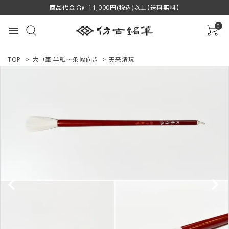
商品代金合計11,000円(税込)以上【送料無料】
0
menu
TOP
>
大中筆 半紙～条幅向き
>
天来清玩
ACCOUNT MENU
ようこそ ゲスト 様
ログイン
新規会員登録
商品一覧
用途で選ぶ
私たちについて