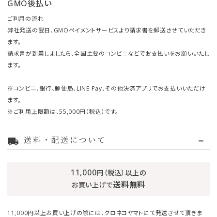
GMO後払い
ご利用の流れ
弊社発送の翌日、GMOペイメントサービスより請求書を郵送させていただき
ます。
請求書が到着しましたら、全国主要のコンビニなどでお支払いをお願いいたし
ます。
※コンビニ、銀行、郵便局、LINE Pay、その他決済アプリでお支払いいただけ
ます。
※ご利用上限額は、55,000円（税込）です。
送料・配送について
local_shipping
11,000
円（税込）以上の
送料無料
お買い上げで
11,000円以上お買い上げの際には、クロネコヤマトにて発送させて頂きま