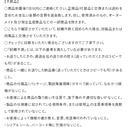
【不良品】
○商品到着後7日以内にご連絡ください。正規品/代替品と交換または送料を
含めたお支払い金額の全額を返金致します。但し、使用済みのもの、オーダー
メイド及び受注生産商品などの一部商品を除きます。
○こちらで確認させていただいて、初期不良と認められた場合、同製品または
同等品と交換させていただきます。
○チェックに日数をいただく場合もございますのでご了承下さい。
○「初期不良」とは、以下の基準を満たしている必要があります。
・お送りしたときの、運送会社の送り状の控え（送っていただくときはコピーで
も可）があること。
・商品と一緒にお送りした納品書（送っていただくときはコピーでも可）がある
こと。
・商品の付属品（パッケージ、取説等書類等）がすべて揃っていて、なおかつ損
傷がないこと。
・お客様による商品の取り扱い不注意で、落下等の不適切な扱いがないこと。
・製品の仕様書に記されている使用条件、または使用上の注意事項等を逸脱
して使用されていないこと。
・お客様によって情報の書き換え、変更、改造等行われていないこと。
・シリアルシール、バーコード等に欠損がないこと。