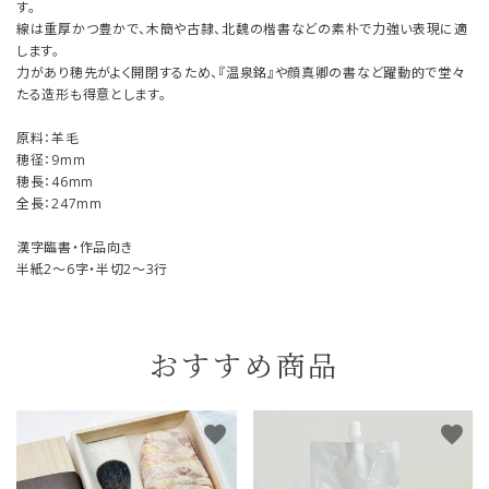
す。
線は重厚かつ豊かで、木簡や古隷、北魏の楷書などの素朴で力強い表現に適
します。
力があり穂先がよく開閉するため、『温泉銘』や顔真卿の書など躍動的で堂々
たる造形も得意とします。
原料：羊毛
穂径：9mm
穂長：46mm
全長：247mm
漢字臨書・作品向き
半紙2～6字・半切2～3行
おすすめ商品
favorite
favorite