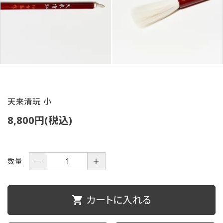
ご利用ガイド
プライバシーポリシー
特定商取引法について
お問い合わせ
天来清玩 小
8,800円(税込)
数量
－
＋
カートに入れる
shopping_cart