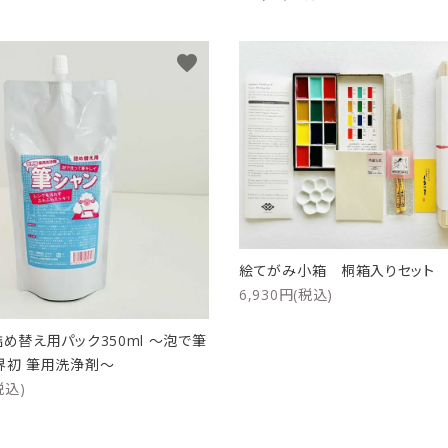
favorite
絵てがみ小箱 桐箱入りセッ
6,930円(税込)
詰め替え用パック350ml ～泡で筆
界初 筆用洗浄剤～
税込)