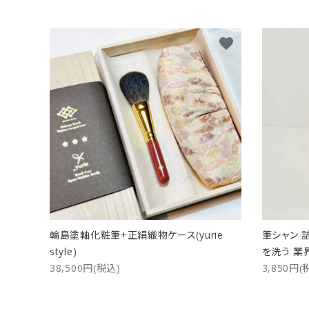
favorite
輪島塗軸化粧筆+正絹織物ケース(yurie
筆シャン 
style)
を洗う 業
38,500円(税込)
3,850円(