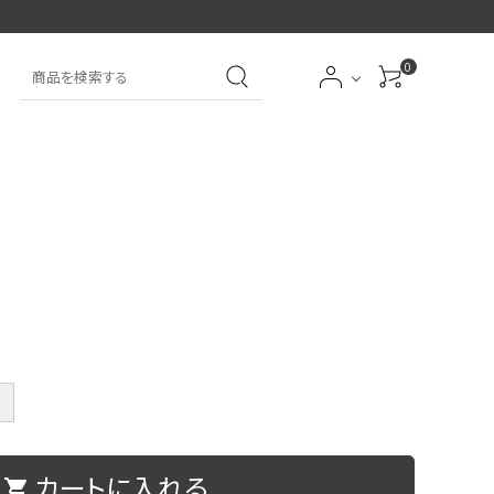
0
大中筆（半紙～条幅向
詩文書
実用書
大中小筆（半紙向き）
き）
前衛
大字
特大筆・珍品筆
学童用（初心者用）
洗浄剤
オプション・その他
＋
アイシャドーブラシ
アイブローブラシ
カートに入れる
限定品
贈り物
shopping_cart