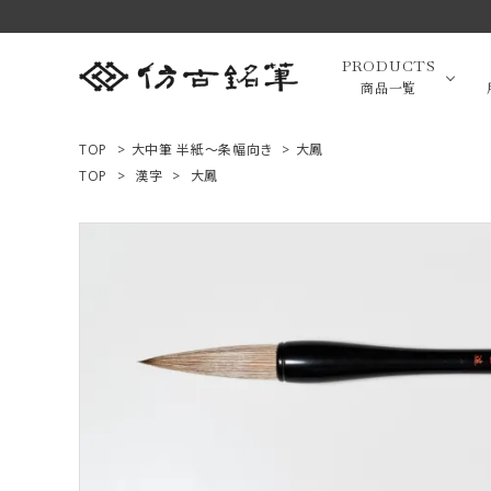
PRODUCTS
商品一覧
TOP
>
大中筆 半紙～条幅向き
>
大鳳
TOP
>
漢字
>
大鳳
高級羊毛
ACCOUNT MENU
ようこそ ゲスト 様
小筆（面相
ログイン
新規会員登録
画筆・絵
商品一覧
用途で選ぶ
高級化粧
私たちについて