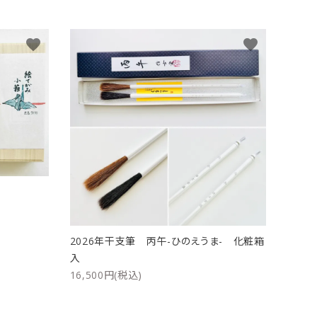
favorite
favorite
ト
2026年干支筆 丙午-ひのえうま- 化粧箱
入
16,500円(税込)