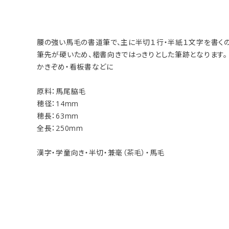
腰の強い馬毛の書道筆で、主に半切１行・半紙１文字を書くの
筆先が硬いため、楷書向きではっきりとした筆跡となります。
かきぞめ・看板書などに
原料：馬尾脇毛
穂径：14mm
穂長：63mm
全長：250mm
漢字・学童向き・半切・兼毫（茶毛）・馬毛