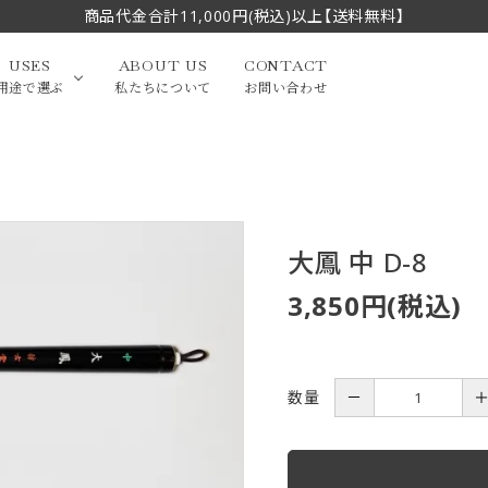
商品代金合計11,000円(税込)以上【送料無料】
USES
ABOUT US
CONTACT
用途で選ぶ
私たちについて
お問い合わせ
大中筆（半切・条幅以
かな
漢字
（作品向き）
上）
大鳳 中 D-8
写経・御朱印
画筆・絵てがみ
系）
小筆
3,850円(税込)
贈り物（限定セット）
洗浄剤・その他
てがみ
限定品・セット品
数量
－
フェイスブラシ
チークブラシ
筆
化粧筆