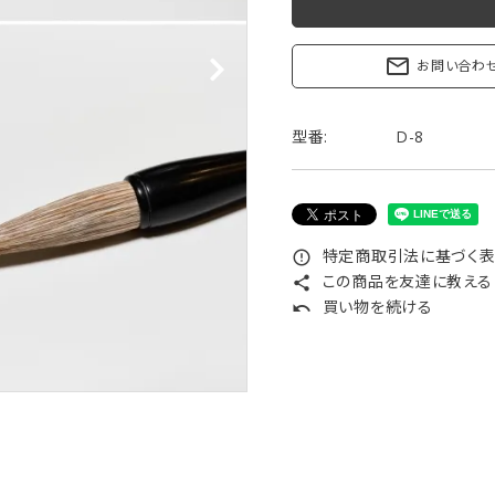
リップブラシ
贈り物（限定セット）
オプション・その他
mail_outline
お問い合わ
洗顔ブラシ
型番:
D-8
特定商取引法に基づく表記
error_outline
この商品を友達に教える
share
買い物を続ける
undo