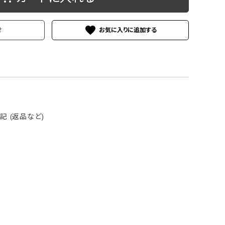
ケース
洗浄剤・その他
favorite
せ
 (返品など)