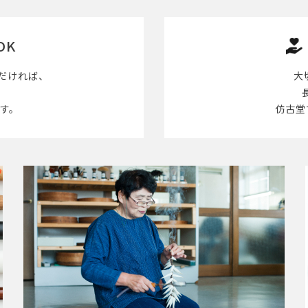
OK
だければ、
大
す。
仿古堂