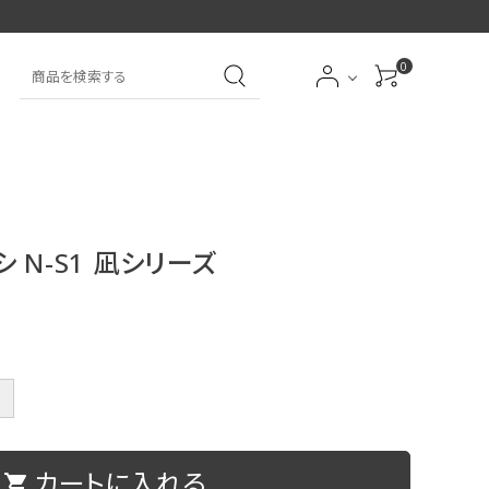
0
大中筆（半紙～条幅向
詩文書
実用書
大中小筆（半紙向き）
き）
シ N-S1 凪シリーズ
前衛
大字
特大筆・珍品筆
学童用（初心者用）
洗浄剤
オプション・その他
＋
アイシャドーブラシ
アイブローブラシ
カートに入れる
限定品
贈り物
shopping_cart