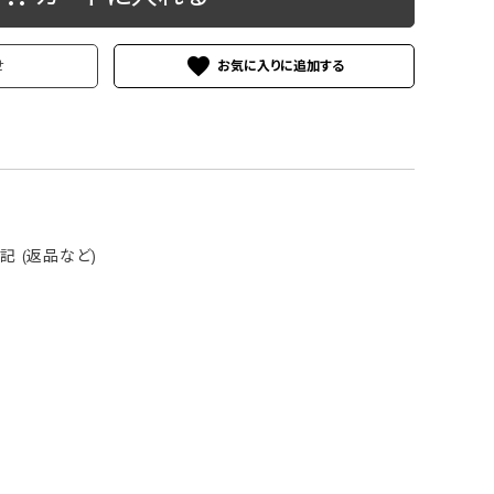
ケース
洗浄剤・その他
favorite
せ
 (返品など)