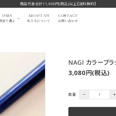
商品代金合計11,000円(税込)以上【送料無料】
USES
ABOUT US
CONTACT
用途で選ぶ
私たちについて
お問い合わせ
大中筆（半切・条幅以
かな
漢字
（作品向き）
上）
NAGI カラーブラ
写経・御朱印
画筆・絵てがみ
系）
小筆
3,080円(税込)
贈り物（限定セット）
洗浄剤・その他
てがみ
限定品・セット品
数量
－
フェイスブラシ
チークブラシ
筆
化粧筆