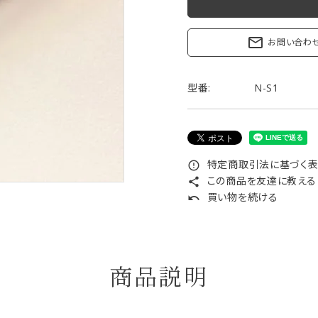
リップブラシ
贈り物（限定セット）
オプション・その他
mail_outline
お問い合わ
洗顔ブラシ
型番:
N-S1
特定商取引法に基づく表記
error_outline
この商品を友達に教える
share
買い物を続ける
undo
商品説明