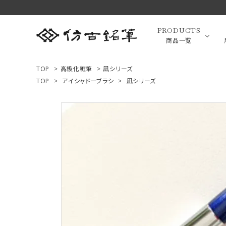
PRODUCTS
商品一覧
TOP
>
高級化粧筆
>
凪シリーズ
TOP
>
アイシャドーブラシ
>
凪シリーズ
高級羊毛
ACCOUNT MENU
ようこそ ゲスト 様
小筆（面相
ログイン
新規会員登録
画筆・絵
商品一覧
用途で選ぶ
高級化粧
私たちについて