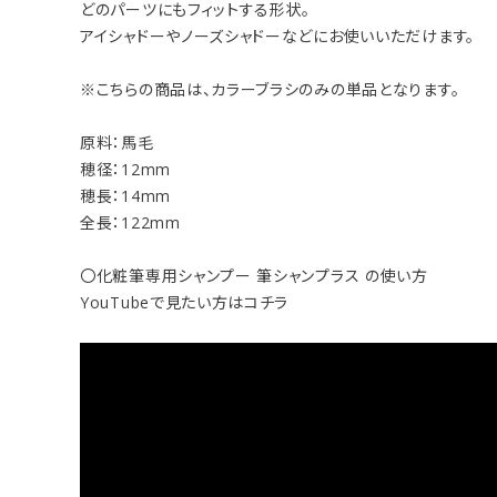
どのパーツにもフィットする形状。
アイシャドーやノーズシャドーなどにお使いいただけます。
※こちらの商品は、カラーブラシのみの単品となります。
原料：馬毛
穂径：12mm
穂長：14mm
全長：122mm
〇化粧筆専用シャンプー 筆シャンプラス の使い方
YouTubeで見たい方はコチラ