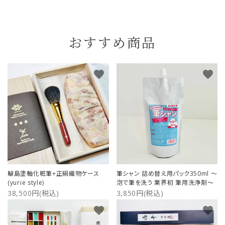
おすすめ商品
favorite
favorite
輪島塗軸化粧筆+正絹織物ケース
筆シャン 詰め替え用パック350ml ～
(yurie style)
泡で筆を洗う 業界初 筆用洗浄剤～
38,500円(税込)
3,850円(税込)
favorite
favorite