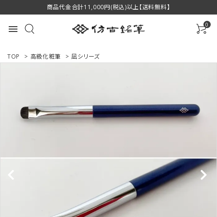
商品代金合計11,000円(税込)以上【送料無料】
0
menu
TOP
>
高級化粧筆
>
凪シリーズ
ACCOUNT MENU
ようこそ ゲスト 様
ログイン
新規会員登録
商品一覧
用途で選ぶ
私たちについて