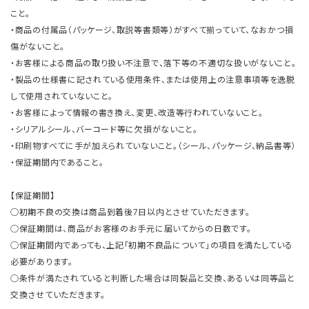
こと。
・商品の付属品（パッケージ、取説等書類等）がすべて揃っていて、なおかつ損
傷がないこと。
・お客様による商品の取り扱い不注意で、落下等の不適切な扱いがないこと。
・製品の仕様書に記されている使用条件、または使用上の注意事項等を逸脱
して使用されていないこと。
・お客様によって情報の書き換え、変更、改造等行われていないこと。
・シリアルシール、バーコード等に欠損がないこと。
・印刷物すべてに手が加えられていないこと。（シール、パッケージ、納品書等）
・保証期間内であること。
【保証期間】
○初期不良の交換は商品到着後7日以内とさせていただきます。
○保証期間は、商品がお客様のお手元に届いてからの日数です。
○保証期間内であっても、上記「初期不良品について」の項目を満たしている
必要があります。
○条件が満たされていると判断した場合は同製品と交換、あるいは同等品と
交換させていただきます。