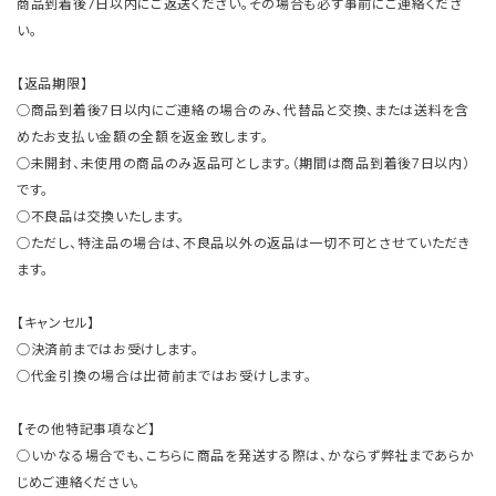
商品到着後7日以内にご返送ください。その場合も必ず事前にご連絡くださ
い。
【返品期限】
○商品到着後7日以内にご連絡の場合のみ、代替品と交換、または送料を含
めたお支払い金額の全額を返金致します。
○未開封、未使用の商品のみ返品可とします。（期間は商品到着後7日以内）
です。
○不良品は交換いたします。
○ただし、特注品の場合は、不良品以外の返品は一切不可とさせていただき
ます。
【キャンセル】
○決済前まではお受けします。
○代金引換の場合は出荷前まではお受けします。
【その他特記事項など】
○いかなる場合でも、こちらに商品を発送する際は、かならず弊社まであらか
じめご連絡ください。