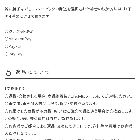
誠に勝手ながら、レターパックの発送を選択された場合の決済方法は、以下
の４種類とさせて頂きます。
○クレジット決済
○AmazonPay
○PayPal
○PayPay
返品について
replay
【交換条件】
○返品・交換される場合、商品到着後7日以内にメールにてご連絡ください。
○未使用、未開封の商品に限り、返品・交換を承ります。
○お届けした商品が不良品、もしくはご注文の品と違う場合は交換致します。
この場合、送料等の費用は当店が負担致します。
○お客様のご都合による返品・交換につきましては、送料等の費用はお客様
の負担となります。