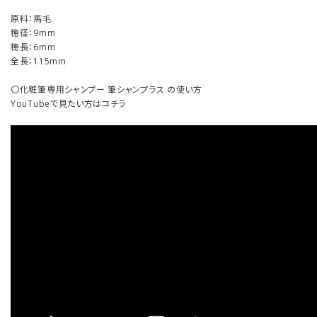
原料：馬毛
穂径：9mm
穂長：6mm
全長：115mm
〇化粧筆専用シャンプー 筆シャンプラス の使い方
YouTubeで見たい方はコチラ