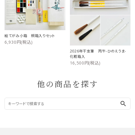
絵てがみ小箱 桐箱入りセット
6,930円(税込)
2026年干支筆 丙午-ひのえうま-
化粧箱入
16,500円(税込)
他の商品を探す
search