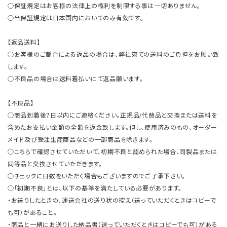
○保証規定はお客様の法律上の権利を制限する事は一切ありません。
○当保証規定は日本国内においてのみ有効です。
【返品送料】
○お客様のご都合による返品の場合は、弊社宛ての送料のご負担をお願い致
します。
○不良品の場合は送料着払いにて返品願います。
【不良品】
○商品到着後7日以内にご連絡ください。正規品/代替品と交換または送料を
含めたお支払い金額の全額を返金致します。但し、使用済みのもの、オーダー
メイド及び受注生産商品などの一部商品を除きます。
○こちらで確認させていただいて、初期不良と認められた場合、同製品または
同等品と交換させていただきます。
○チェックに日数をいただく場合もございますのでご了承下さい。
○「初期不良」とは、以下の基準を満たしている必要があります。
・お送りしたときの、運送会社の送り状の控え（送っていただくときはコピーで
も可）があること。
・商品と一緒にお送りした納品書（送っていただくときはコピーでも可）がある