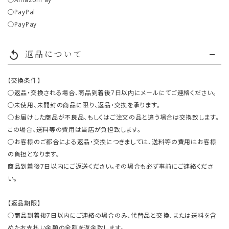
○PayPal
○PayPay
返品について
replay
【交換条件】
○返品・交換される場合、商品到着後7日以内にメールにてご連絡ください。
○未使用、未開封の商品に限り、返品・交換を承ります。
○お届けした商品が不良品、もしくはご注文の品と違う場合は交換致します。
この場合、送料等の費用は当店が負担致します。
○お客様のご都合による返品・交換につきましては、送料等の費用はお客様
の負担となります。
商品到着後7日以内にご返送ください。その場合も必ず事前にご連絡くださ
い。
【返品期限】
○商品到着後7日以内にご連絡の場合のみ、代替品と交換、または送料を含
めたお支払い金額の全額を返金致します。