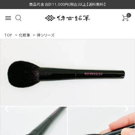
商品代金合計11,000円(税込)以上【送料無料】
0
menu
TOP
>
化粧筆
>
律シリーズ
ACCOUNT MENU
ようこそ ゲスト 様
ログイン
新規会員登録
商品一覧
用途で選ぶ
私たちについて