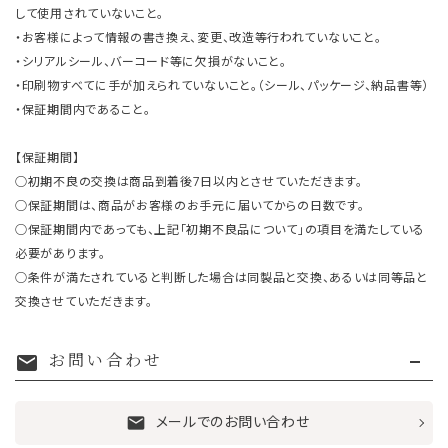
して使用されていないこと。
・お客様によって情報の書き換え、変更、改造等行われていないこと。
・シリアルシール、バーコード等に欠損がないこと。
・印刷物すべてに手が加えられていないこと。（シール、パッケージ、納品書等）
・保証期間内であること。
【保証期間】
○初期不良の交換は商品到着後7日以内とさせていただきます。
○保証期間は、商品がお客様のお手元に届いてからの日数です。
○保証期間内であっても、上記「初期不良品について」の項目を満たしている
必要があります。
○条件が満たされていると判断した場合は同製品と交換、あるいは同等品と
交換させていただきます。
お問い合わせ
mail
メールでのお問い合わせ
mail