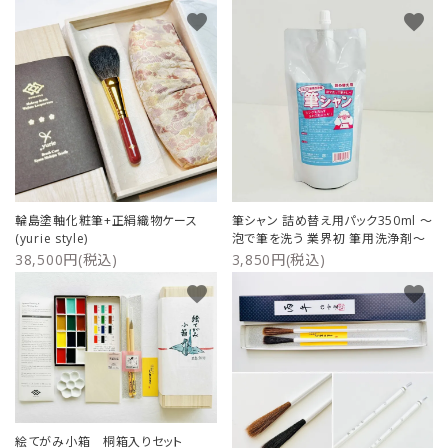
favorite
favorite
輪島塗軸化粧筆+正絹織物ケース
筆シャン 詰め替え用パック350ml ～
(yurie style)
泡で筆を洗う 業界初 筆用洗浄剤～
38,500円(税込)
3,850円(税込)
favorite
favorite
絵てがみ小箱 桐箱入りセット