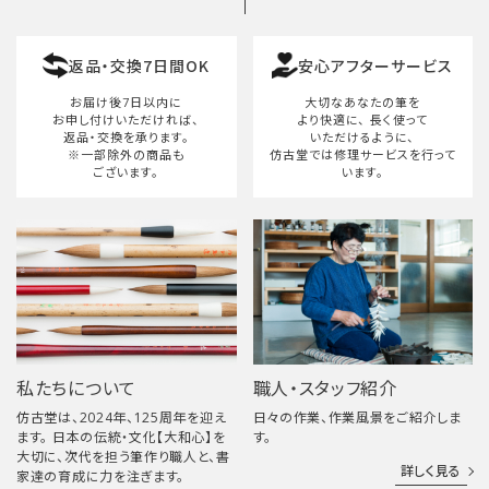
返品・交換7日間OK
安心アフターサービス
お届け後7日以内に
大切なあなたの筆を
お申し付けいただければ、
より快適に、
長く使って
返品・交換を承ります。
いただけるように、
※一部除外の商品も
仿古堂では修理サービスを行って
ございます。
います。
私たちについて
職人・スタッフ紹介
仿古堂は、2024年、125周年を迎え
日々の作業、作業風景をご紹介しま
ます。 日本の伝統・文化【大和心】を
す。
大切に、次代を担う筆作り職人と、書
詳しく見る
家達の育成に力を注ぎます。