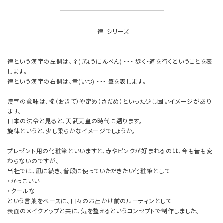
「律」シリーズ
律という漢字の左側は、彳(ぎょうにんべん) ・・・ 歩く・道を行くということを表
します。
律という漢字の右側は、聿(いつ) ・・・ 筆を表します。
漢字の意味は、掟（おきて）や定め（さだめ）といった少し固いイメージがあり
ます。
日本の法令と見ると、天武天皇の時代に遡ります。
旋律というと、少し柔らかなイメージでしょうか。
プレゼント用の化粧筆といいますと、赤やピンクが好まれるのは、今も昔も変
わらないのですが、
当社では、凪に続き、普段に使っていただきたい化粧筆として
・かっこいい
・クールな
という言葉をベースに、日々のお出かけ前のルーティンとして
表面のメイクアップと共に、気を整えるというコンセプトで制作しました。