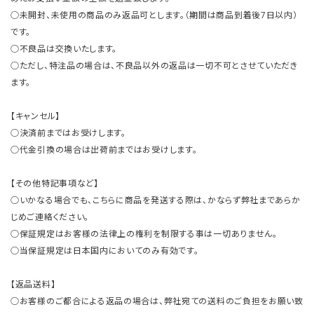
○未開封、未使用の商品のみ返品可とします。（期間は商品到着後7日以内）
です。
○不良品は交換いたします。
○ただし、特注品の場合は、不良品以外の返品は一切不可とさせていただき
ます。
【キャンセル】
○決済前まではお受けします。
○代金引換の場合は出荷前まではお受けします。
【その他特記事項など】
○いかなる場合でも、こちらに商品を発送する際は、かならず弊社まであらか
じめご連絡ください。
○保証規定はお客様の法律上の権利を制限する事は一切ありません。
○当保証規定は日本国内においてのみ有効です。
【返品送料】
○お客様のご都合による返品の場合は、弊社宛ての送料のご負担をお願い致