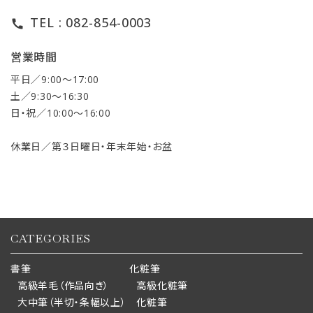
TEL : 082-854-0003
call
営業時間
平日／9:00〜17:00
土／9:30〜16:30
日・祝／10:00〜16:00
休業日／第３日曜日・年末年始・お盆
CATEGORIES
書筆
化粧筆
高級羊毛（作品向き）
高級化粧筆
大中筆（半切・条幅以上）
化粧筆