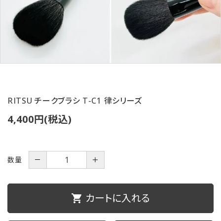
ご利用ガイド
プライバシーポリシー
特定商取引法について
お問い合わせ
RITSU チークブラシ T-C1 律シリーズ
4,400円(税込)
数量
－
＋
カートに入れる
shopping_cart