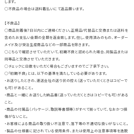
します。
○不良品の場合は送料着払いにて返品願います。
【不良品】
○商品到着後7日以内にご連絡ください。正規品/代替品と交換または送料を
含めたお支払い金額の全額を返金致します。但し、使用済みのもの、オーダー
メイド及び受注生産商品などの一部商品を除きます。
○こちらで確認させていただいて、初期不良と認められた場合、同製品または
同等品と交換させていただきます。
○チェックに日数をいただく場合もございますのでご了承下さい。
○「初期不良」とは、以下の基準を満たしている必要があります。
・お送りしたときの、運送会社の送り状の控え（送っていただくときはコピーで
も可）があること。
・商品と一緒にお送りした納品書（送っていただくときはコピーでも可）がある
こと。
・商品の付属品（パッケージ、取説等書類等）がすべて揃っていて、なおかつ損
傷がないこと。
・お客様による商品の取り扱い不注意で、落下等の不適切な扱いがないこと。
・製品の仕様書に記されている使用条件、または使用上の注意事項等を逸脱