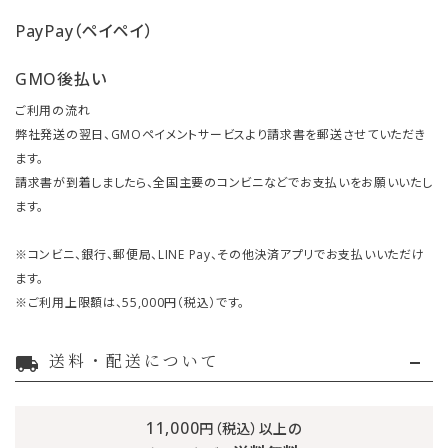
PayPay（ペイペイ）
GMO後払い
ご利用の流れ
弊社発送の翌日、GMOペイメントサービスより請求書を郵送させていただき
ます。
請求書が到着しましたら、全国主要のコンビニなどでお支払いをお願いいたし
ます。
※コンビニ、銀行、郵便局、LINE Pay、その他決済アプリでお支払いいただけ
ます。
※ご利用上限額は、55,000円（税込）です。
送料・配送について
local_shipping
11,000
円（税込）以上の