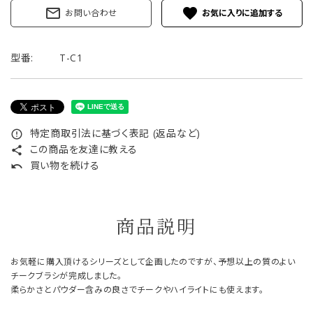
mail_outline
favorite
お問い合わせ
型番:
T-C1
特定商取引法に基づく表記 (返品など)
error_outline
この商品を友達に教える
share
買い物を続ける
undo
商品説明
お気軽に購入頂けるシリーズとして企画したのですが、予想以上の質のよい
チークブラシが完成しました。
柔らかさとパウダー含みの良さでチークやハイライトにも使えます。