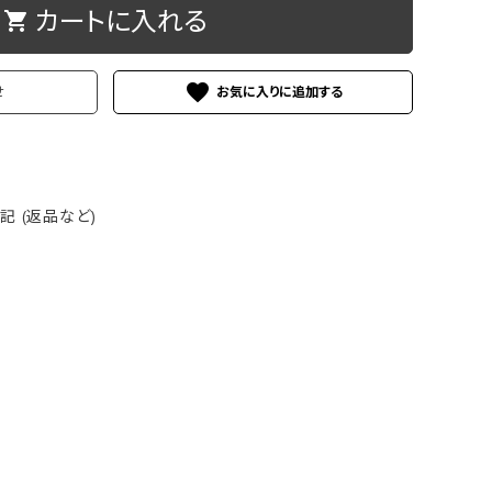
カートに入れる
shopping_cart
ケース
洗浄剤・その他
favorite
せ
 (返品など)