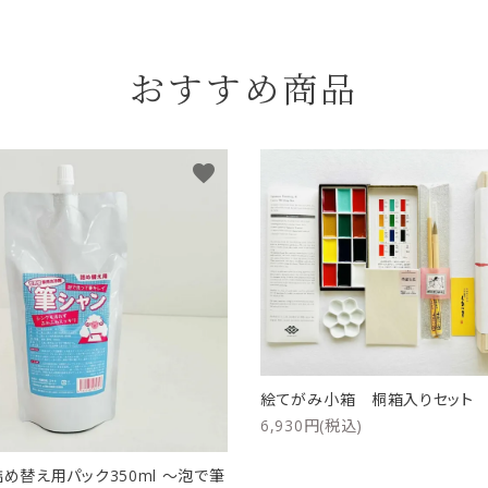
おすすめ商品
favorite
絵てがみ小箱 桐箱入りセッ
6,930円(税込)
詰め替え用パック350ml ～泡で筆