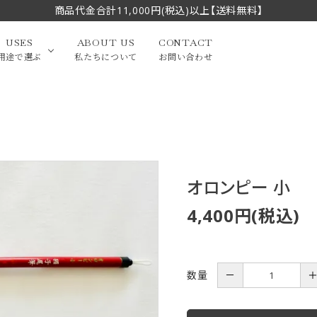
商品代金合計11,000円(税込)以上【送料無料】
USES
ABOUT US
CONTACT
用途で選ぶ
私たちについて
お問い合わせ
大中筆（半切・条幅以
かな
漢字
（作品向き）
上）
写経・御朱印
画筆・絵てがみ
系）
小筆
オロンピー 小
4,400円(税込)
贈り物（限定セット）
洗浄剤・その他
てがみ
限定品・セット品
数量
－
フェイスブラシ
チークブラシ
筆
化粧筆