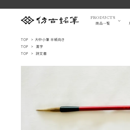
PRODUCTS
商品一覧
TOP
>
大中小筆 半紙向き
TOP
>
漢字
TOP
>
詩文書
高級羊毛
ACCOUNT MENU
ようこそ ゲスト 様
小筆（面相
ログイン
新規会員登録
画筆・絵
商品一覧
用途で選ぶ
高級化粧
私たちについて