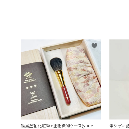
favorite
輪島塗軸化粧筆+正絹織物ケース(yurie
筆シャン 