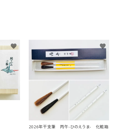
favorite
favorite
ト
2026年干支筆 丙午-ひのえうま- 化粧箱