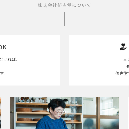
株式会社仿古堂について
OK
だければ、
大
す。
仿古堂