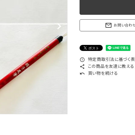
リップブラシ
贈り物（限定セット）
オプション・その他
洗顔ブラシ
mail_outline
お問い合わ
特定商取引法に基づく表記
error_outline
この商品を友達に教える
share
買い物を続ける
undo