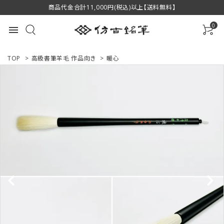
商品代金合計11,000円(税込)以上【送料無料】
0
menu
TOP
>
高級書筆羊毛 作品向き
>
暖心
ACCOUNT MENU
ようこそ ゲスト 様
ログイン
新規会員登録
商品一覧
用途で選ぶ
私たちについて