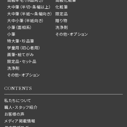
高級羊毛（作品向き）
高級化粧筆
大中筆（半切・条幅以上）
化粧筆
大中筆（半紙～条幅向き）
限定品
大中小筆（半紙向き）
贈り物
小筆（面相系）
洗浄剤
小筆
その他・オプション
特大筆・珍品筆
学童用（初心者用）
画筆・絵てがみ
限定品・セット品
洗浄剤
その他・オプション
CONTENTS
私たちについて
職人・スタッフ紹介
お客様の声
メディア掲載情報