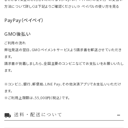
方法について詳しくは下記よりご確認ください。⇒
ペイパルの使い方を見る
PayPay（ペイペイ）
GMO後払い
ご利用の流れ
弊社発送の翌日、GMOペイメントサービスより請求書を郵送させていただき
ます。
請求書が到着しましたら、全国主要のコンビニなどでお支払いをお願いいたし
ます。
※コンビニ、銀行、郵便局、LINE Pay、その他決済アプリでお支払いいただけ
ます。
※ご利用上限額は、55,000円（税込）です。
送料・配送について
local_shipping