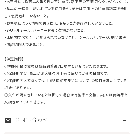
・お客様による商品の取り扱い不注意で、落下等の不適切な扱いがないこと。
・製品の仕様書に記されている使用条件、または使用上の注意事項等を逸脱
して使用されていないこと。
・お客様によって情報の書き換え、変更、改造等行われていないこと。
・シリアルシール、バーコード等に欠損がないこと。
・印刷物すべてに手が加えられていないこと。（シール、パッケージ、納品書等）
・保証期間内であること。
【保証期間】
○初期不良の交換は商品到着後7日以内とさせていただきます。
○保証期間は、商品がお客様のお手元に届いてからの日数です。
○保証期間内であっても、上記「初期不良品について」の項目を満たしている
必要があります。
○条件が満たされていると判断した場合は同製品と交換、あるいは同等品と
交換させていただきます。
お問い合わせ
mail