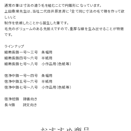
通常の筆は寸法の違う毛を組むことで円錐形になっています。
上田桑鳩先生は、当社二代目井原思斉に「全て同じ寸法の毛で穂を作って欲
しい」と
制作を依頼したことから誕生した筆です。
毛先のボリュームのある先揃えですので、重厚な線を生み出せることが特徴
です。
ラインナップ
細嫩長鋒一号～三号 条幅用
細嫩長鋒四号～六号 半紙用
細嫩長鋒七号～八号 小作品用（色紙等）
宿浄中鋒一号～四号 条幅用
宿浄中鋒五号～六号 半紙用
宿浄中鋒七号～八号 小作品用（色紙等）
宿浄短鋒 隷書向き
長々鋒 詩文向き