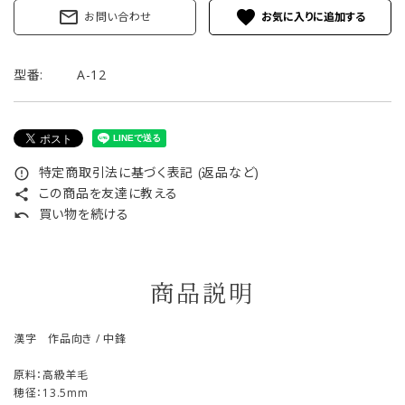
mail_outline
favorite
お問い合わせ
型番:
A-12
特定商取引法に基づく表記 (返品など)
error_outline
この商品を友達に教える
share
買い物を続ける
undo
商品説明
漢字 作品向き / 中鋒
原料：高級羊毛
穂径：13.5mm