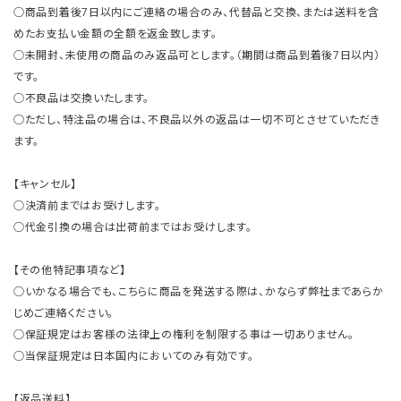
○商品到着後7日以内にご連絡の場合のみ、代替品と交換、または送料を含
めたお支払い金額の全額を返金致します。
○未開封、未使用の商品のみ返品可とします。（期間は商品到着後7日以内）
です。
○不良品は交換いたします。
○ただし、特注品の場合は、不良品以外の返品は一切不可とさせていただき
ます。
【キャンセル】
○決済前まではお受けします。
○代金引換の場合は出荷前まではお受けします。
【その他特記事項など】
○いかなる場合でも、こちらに商品を発送する際は、かならず弊社まであらか
じめご連絡ください。
○保証規定はお客様の法律上の権利を制限する事は一切ありません。
○当保証規定は日本国内においてのみ有効です。
【返品送料】