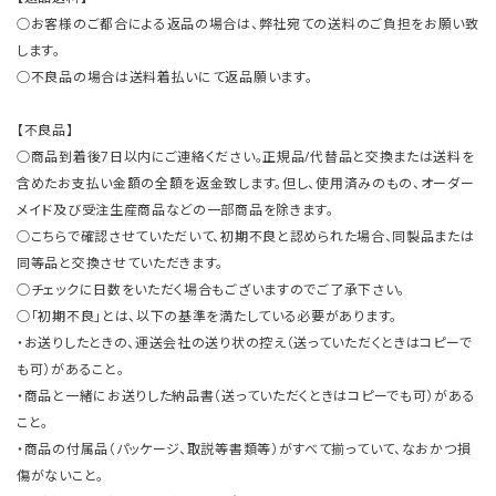
○お客様のご都合による返品の場合は、弊社宛ての送料のご負担をお願い致
します。
○不良品の場合は送料着払いにて返品願います。
【不良品】
○商品到着後7日以内にご連絡ください。正規品/代替品と交換または送料を
含めたお支払い金額の全額を返金致します。但し、使用済みのもの、オーダー
メイド及び受注生産商品などの一部商品を除きます。
○こちらで確認させていただいて、初期不良と認められた場合、同製品または
同等品と交換させていただきます。
○チェックに日数をいただく場合もございますのでご了承下さい。
○「初期不良」とは、以下の基準を満たしている必要があります。
・お送りしたときの、運送会社の送り状の控え（送っていただくときはコピーで
も可）があること。
・商品と一緒にお送りした納品書（送っていただくときはコピーでも可）がある
こと。
・商品の付属品（パッケージ、取説等書類等）がすべて揃っていて、なおかつ損
傷がないこと。