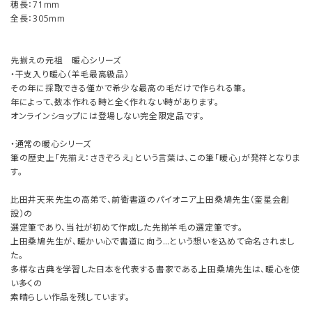
穂長：71mm
全長：305mm
先揃えの元祖 暖心シリーズ
・干支入り暖心（羊毛最高級品）
その年に採取できる僅かで希少な最高の毛だけで作られる筆。
年によって、数本作れる時と全く作れない時があります。
オンラインショップには登場しない完全限定品です。
・通常の暖心シリーズ
筆の歴史上「先揃え：さきぞろえ」という言葉は、この筆「暖心」が発祥となりま
す。
比田井天来先生の高弟で、前衛書道のパイオニア上田桑鳩先生（奎星会創
設）の
選定筆であり、当社が初めて作成した先揃羊毛の選定筆です。
上田桑鳩先生が、暖かい心で書道に向う…という想いを込めて命名されまし
た。
多様な古典を学習した日本を代表する書家である上田桑鳩先生は、暖心を使
い多くの
素晴らしい作品を残しています。