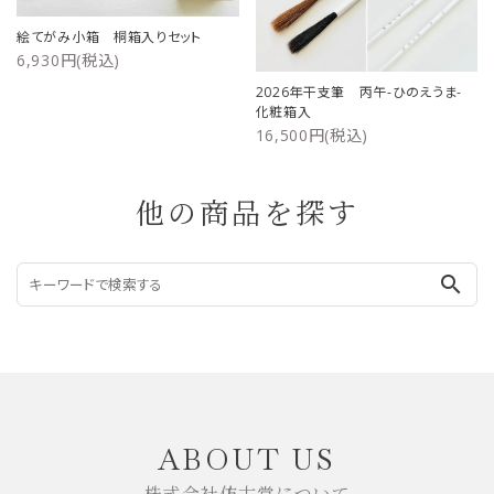
絵てがみ小箱 桐箱入りセット
6,930円(税込)
2026年干支筆 丙午-ひのえうま-
化粧箱入
16,500円(税込)
他の商品を探す
search
ABOUT US