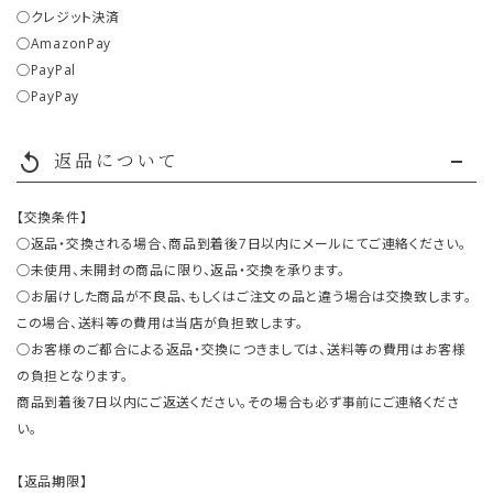
○クレジット決済
○AmazonPay
○PayPal
○PayPay
返品について
replay
【交換条件】
○返品・交換される場合、商品到着後7日以内にメールにてご連絡ください。
○未使用、未開封の商品に限り、返品・交換を承ります。
○お届けした商品が不良品、もしくはご注文の品と違う場合は交換致します。
この場合、送料等の費用は当店が負担致します。
○お客様のご都合による返品・交換につきましては、送料等の費用はお客様
の負担となります。
商品到着後7日以内にご返送ください。その場合も必ず事前にご連絡くださ
い。
【返品期限】