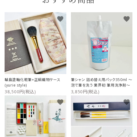
おすすめ商品
favorite
favorite
輪島塗軸化粧筆+正絹織物ケース
筆シャン 詰め替え用パック350ml ～
(yurie style)
泡で筆を洗う 業界初 筆用洗浄剤～
38,500円(税込)
3,850円(税込)
favorite
favorite