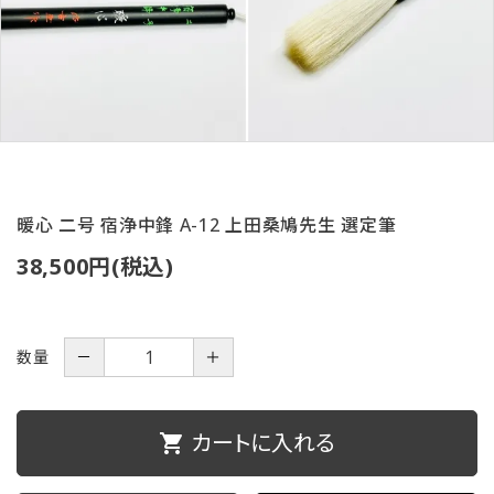
ご利用ガイド
プライバシーポリシー
特定商取引法について
お問い合わせ
暖心 二号 宿浄中鋒 A-12 上田桑鳩先生 選定筆
38,500円(税込)
数量
－
＋
カートに入れる
shopping_cart