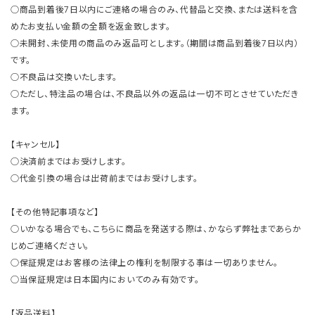
○商品到着後7日以内にご連絡の場合のみ、代替品と交換、または送料を含
めたお支払い金額の全額を返金致します。
○未開封、未使用の商品のみ返品可とします。（期間は商品到着後7日以内）
です。
○不良品は交換いたします。
○ただし、特注品の場合は、不良品以外の返品は一切不可とさせていただき
ます。
【キャンセル】
○決済前まではお受けします。
○代金引換の場合は出荷前まではお受けします。
【その他特記事項など】
○いかなる場合でも、こちらに商品を発送する際は、かならず弊社まであらか
じめご連絡ください。
○保証規定はお客様の法律上の権利を制限する事は一切ありません。
○当保証規定は日本国内においてのみ有効です。
【返品送料】