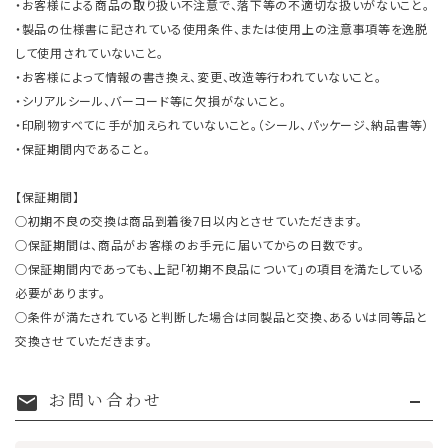
・お客様による商品の取り扱い不注意で、落下等の不適切な扱いがないこと。
・製品の仕様書に記されている使用条件、または使用上の注意事項等を逸脱
して使用されていないこと。
・お客様によって情報の書き換え、変更、改造等行われていないこと。
・シリアルシール、バーコード等に欠損がないこと。
・印刷物すべてに手が加えられていないこと。（シール、パッケージ、納品書等）
・保証期間内であること。
【保証期間】
○初期不良の交換は商品到着後7日以内とさせていただきます。
○保証期間は、商品がお客様のお手元に届いてからの日数です。
○保証期間内であっても、上記「初期不良品について」の項目を満たしている
必要があります。
○条件が満たされていると判断した場合は同製品と交換、あるいは同等品と
交換させていただきます。
お問い合わせ
mail