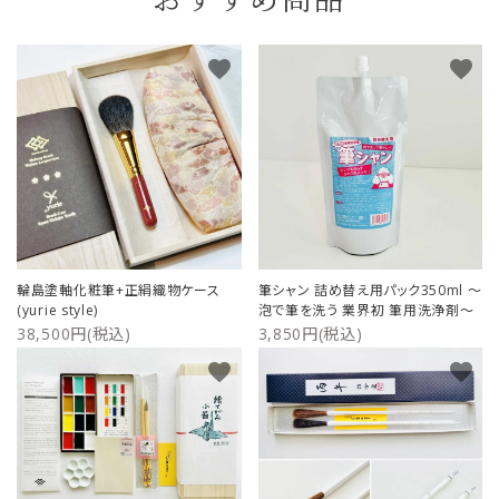
おすすめ商品
favorite
favorite
輪島塗軸化粧筆+正絹織物ケース
筆シャン 詰め替え用パック350ml ～
(yurie style)
泡で筆を洗う 業界初 筆用洗浄剤～
38,500円(税込)
3,850円(税込)
favorite
favorite