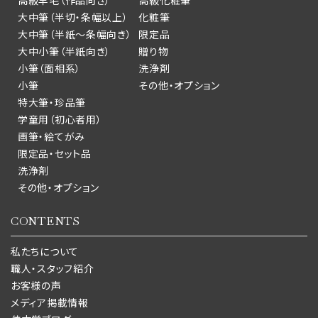
高級羊毛（作品向き）
高級化粧筆
大中筆（半切・条幅以上）
化粧筆
大中筆（半紙～条幅向き）
限定品
大中小筆（半紙向き）
贈り物
小筆（面相系）
洗浄剤
小筆
その他・オプション
特大筆・珍品筆
学童用（初心者用）
画筆・絵てがみ
限定品・セット品
洗浄剤
その他・オプション
CONTENTS
私たちについて
職人・スタッフ紹介
お客様の声
メディア掲載情報