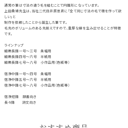
通常の筆は寸法の違う毛を組むことで円錐形になっています。
上田桑鳩先生は、当社二代目井原思斉に「全て同じ寸法の毛で穂を作って欲
しい」と
制作を依頼したことから誕生した筆です。
毛先のボリュームのある先揃えですので、重厚な線を生み出せることが特徴
です。
ラインナップ
細嫩長鋒一号～三号 条幅用
細嫩長鋒四号～六号 半紙用
細嫩長鋒七号～八号 小作品用（色紙等）
宿浄中鋒一号～四号 条幅用
宿浄中鋒五号～六号 半紙用
宿浄中鋒七号～八号 小作品用（色紙等）
宿浄短鋒 隷書向き
長々鋒 詩文向き