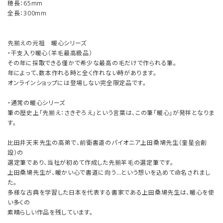
穂長：65mm
全長：300mm
先揃えの元祖 暖心シリーズ
・干支入り暖心（羊毛最高級品）
その年に採取できる僅かで希少な最高の毛だけで作られる筆。
年によって、数本作れる時と全く作れない時があります。
オンラインショップには登場しない完全限定品です。
・通常の暖心シリーズ
筆の歴史上「先揃え：さきぞろえ」という言葉は、この筆「暖心」が発祥となりま
す。
比田井天来先生の高弟で、前衛書道のパイオニア上田桑鳩先生（奎星会創
設）の
選定筆であり、当社が初めて作成した先揃羊毛の選定筆です。
上田桑鳩先生が、暖かい心で書道に向う…という想いを込めて命名されまし
た。
多様な古典を学習した日本を代表する書家である上田桑鳩先生は、暖心を使
い多くの
素晴らしい作品を残しています。