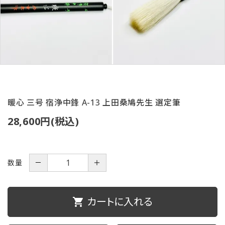
ご利用ガイド
プライバシーポリシー
特定商取引法について
お問い合わせ
暖心 三号 宿浄中鋒 A-13 上田桑鳩先生 選定筆
28,600円(税込)
数量
－
＋
カートに入れる
shopping_cart