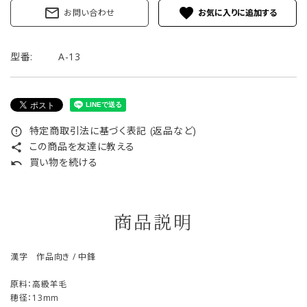
mail_outline
favorite
お問い合わせ
型番:
A-13
特定商取引法に基づく表記 (返品など)
error_outline
この商品を友達に教える
share
買い物を続ける
undo
商品説明
漢字 作品向き / 中鋒
原料：高級羊毛
穂径：13mm