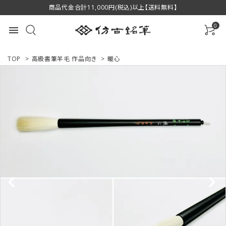
商品代金合計11,000円(税込)以上【送料無料】
0
menu
TOP
>
高級書筆羊毛 作品向き
>
暖心
ACCOUNT MENU
ようこそ ゲスト 様
ログイン
新規会員登録
商品一覧
用途で選ぶ
私たちについて