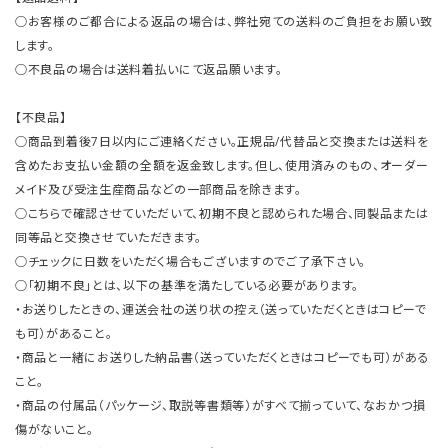
○お客様のご都合による返品の場合は、弊社宛ての送料のご負担をお願い致
します。
○不良品の場合は送料着払いにて返品願います。
【不良品】
○商品到着後7日以内にご連絡ください。正規品/代替品と交換または送料を
含めたお支払い金額の全額を返金致します。但し、使用済みのもの、オーダー
メイド及び受注生産商品などの一部商品を除きます。
○こちらで確認させていただいて、初期不良と認められた場合、同製品または
同等品と交換させていただきます。
○チェックに日数をいただく場合もございますのでご了承下さい。
○「初期不良」とは、以下の基準を満たしている必要があります。
・お送りしたときの、運送会社の送り状の控え（送っていただくときはコピーで
も可）があること。
・商品と一緒にお送りした納品書（送っていただくときはコピーでも可）がある
こと。
・商品の付属品（パッケージ、取説等書類等）がすべて揃っていて、なおかつ損
傷がないこと。