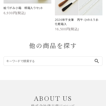
絵てがみ小箱 桐箱入りセット
6,930円(税込)
2026年干支筆 丙午-ひのえうま-
化粧箱入
16,500円(税込)
他の商品を探す
search
ABOUT US