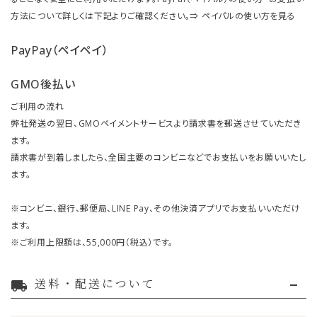
方法について詳しくは下記よりご確認ください。⇒
ペイパルの使い方を見る
PayPay（ペイペイ）
GMO後払い
ご利用の流れ
弊社発送の翌日、GMOペイメントサービスより請求書を郵送させていただき
ます。
請求書が到着しましたら、全国主要のコンビニなどでお支払いをお願いいたし
ます。
※コンビニ、銀行、郵便局、LINE Pay、その他決済アプリでお支払いいただけ
ます。
※ご利用上限額は、55,000円（税込）です。
送料・配送について
local_shipping