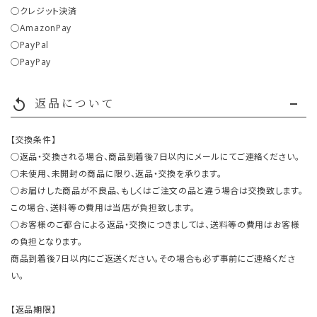
○クレジット決済
○AmazonPay
○PayPal
○PayPay
返品について
replay
【交換条件】
○返品・交換される場合、商品到着後7日以内にメールにてご連絡ください。
○未使用、未開封の商品に限り、返品・交換を承ります。
○お届けした商品が不良品、もしくはご注文の品と違う場合は交換致します。
この場合、送料等の費用は当店が負担致します。
○お客様のご都合による返品・交換につきましては、送料等の費用はお客様
の負担となります。
商品到着後7日以内にご返送ください。その場合も必ず事前にご連絡くださ
い。
【返品期限】