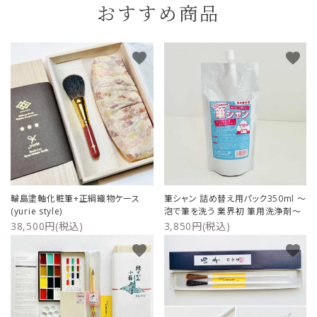
おすすめ商品
favorite
favorite
輪島塗軸化粧筆+正絹織物ケース
筆シャン 詰め替え用パック350ml ～
(yurie style)
泡で筆を洗う 業界初 筆用洗浄剤～
38,500円(税込)
3,850円(税込)
favorite
favorite