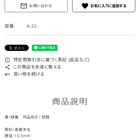
mail_outline
favorite
お問い合わせ
型番:
A-22
特定商取引法に基づく表記 (返品など)
error_outline
この商品を友達に教える
share
買い物を続ける
undo
商品説明
篆・隷書 作品向き / 短鋒
原料：高級羊毛
穂径：10.5mm