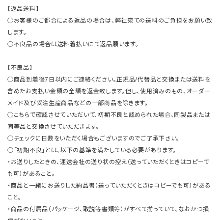
【返品送料】
○お客様のご都合による返品の場合は、弊社宛ての送料のご負担をお願い致
します。
○不良品の場合は送料着払いにて返品願います。
【不良品】
○商品到着後7日以内にご連絡ください。正規品/代替品と交換または送料を
含めたお支払い金額の全額を返金致します。但し、使用済みのもの、オーダー
メイド及び受注生産商品などの一部商品を除きます。
○こちらで確認させていただいて、初期不良と認められた場合、同製品または
同等品と交換させていただきます。
○チェックに日数をいただく場合もございますのでご了承下さい。
○「初期不良」とは、以下の基準を満たしている必要があります。
・お送りしたときの、運送会社の送り状の控え（送っていただくときはコピーで
も可）があること。
・商品と一緒にお送りした納品書（送っていただくときはコピーでも可）がある
こと。
・商品の付属品（パッケージ、取説等書類等）がすべて揃っていて、なおかつ損