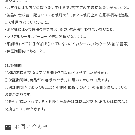
傷がないこと。
・お客様による商品の取り扱い不注意で、落下等の不適切な扱いがないこと。
・製品の仕様書に記されている使用条件、または使用上の注意事項等を逸脱
して使用されていないこと。
・お客様によって情報の書き換え、変更、改造等行われていないこと。
・シリアルシール、バーコード等に欠損がないこと。
・印刷物すべてに手が加えられていないこと。（シール、パッケージ、納品書等）
・保証期間内であること。
【保証期間】
○初期不良の交換は商品到着後7日以内とさせていただきます。
○保証期間は、商品がお客様のお手元に届いてからの日数です。
○保証期間内であっても、上記「初期不良品について」の項目を満たしている
必要があります。
○条件が満たされていると判断した場合は同製品と交換、あるいは同等品と
交換させていただきます。
お問い合わせ
mail