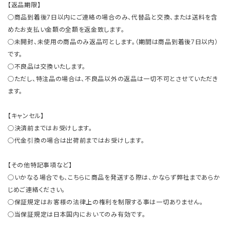
【返品期限】
○商品到着後7日以内にご連絡の場合のみ、代替品と交換、または送料を含
めたお支払い金額の全額を返金致します。
○未開封、未使用の商品のみ返品可とします。（期間は商品到着後7日以内）
です。
○不良品は交換いたします。
○ただし、特注品の場合は、不良品以外の返品は一切不可とさせていただき
ます。
【キャンセル】
○決済前まではお受けします。
○代金引換の場合は出荷前まではお受けします。
【その他特記事項など】
○いかなる場合でも、こちらに商品を発送する際は、かならず弊社まであらか
じめご連絡ください。
○保証規定はお客様の法律上の権利を制限する事は一切ありません。
○当保証規定は日本国内においてのみ有効です。