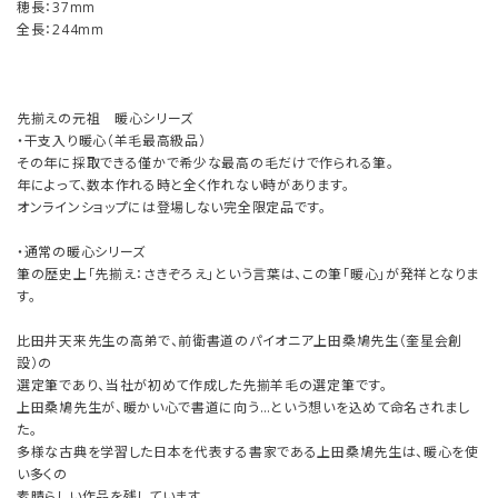
穂長：37mm
全長：244mm
先揃えの元祖 暖心シリーズ
・干支入り暖心（羊毛最高級品）
その年に採取できる僅かで希少な最高の毛だけで作られる筆。
年によって、数本作れる時と全く作れない時があります。
オンラインショップには登場しない完全限定品です。
・通常の暖心シリーズ
筆の歴史上「先揃え：さきぞろえ」という言葉は、この筆「暖心」が発祥となりま
す。
比田井天来先生の高弟で、前衛書道のパイオニア上田桑鳩先生（奎星会創
設）の
選定筆であり、当社が初めて作成した先揃羊毛の選定筆です。
上田桑鳩先生が、暖かい心で書道に向う…という想いを込めて命名されまし
た。
多様な古典を学習した日本を代表する書家である上田桑鳩先生は、暖心を使
い多くの
素晴らしい作品を残しています。