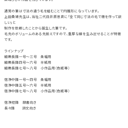
通常の筆は寸法の違う毛を組むことで円錐形になっています。
上田桑鳩先生は、当社二代目井原思斉に「全て同じ寸法の毛で穂を作って欲
しい」と
制作を依頼したことから誕生した筆です。
毛先のボリュームのある先揃えですので、重厚な線を生み出せることが特徴
です。
ラインナップ
細嫩長鋒一号～三号 条幅用
細嫩長鋒四号～六号 半紙用
細嫩長鋒七号～八号 小作品用（色紙等）
宿浄中鋒一号～四号 条幅用
宿浄中鋒五号～六号 半紙用
宿浄中鋒七号～八号 小作品用（色紙等）
宿浄短鋒 隷書向き
長々鋒 詩文向き