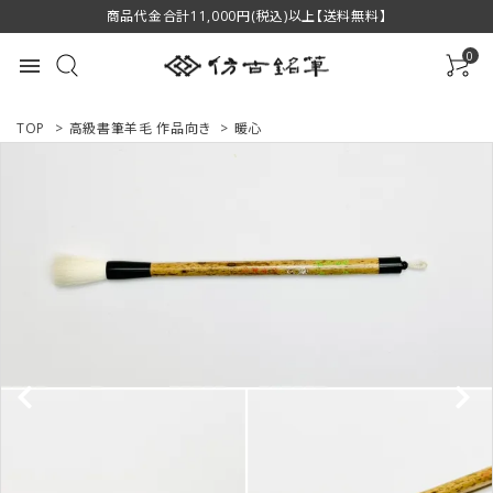
商品代金合計11,000円(税込)以上【送料無料】
0
menu
TOP
>
高級書筆羊毛 作品向き
>
暖心
ACCOUNT MENU
ようこそ ゲスト 様
ログイン
新規会員登録
商品一覧
用途で選ぶ
私たちについて