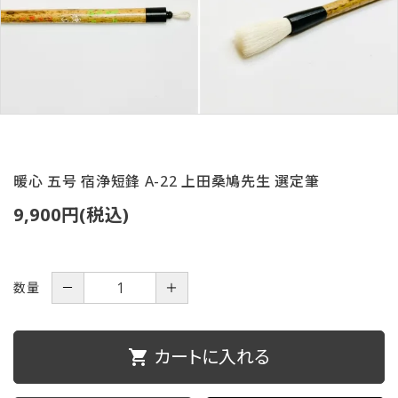
ご利用ガイド
プライバシーポリシー
特定商取引法について
お問い合わせ
暖心 五号 宿浄短鋒 A-22 上田桑鳩先生 選定筆
9,900円(税込)
数量
－
＋
カートに入れる
shopping_cart