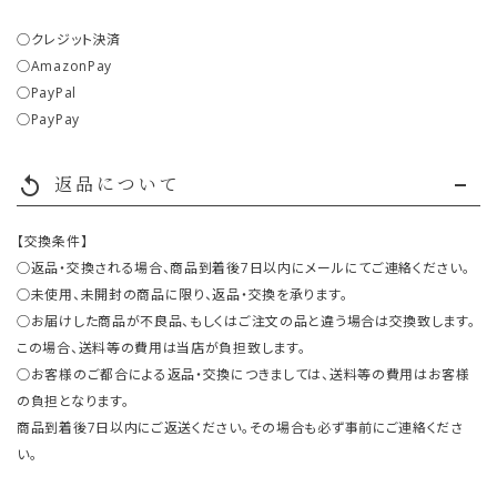
○クレジット決済
○AmazonPay
○PayPal
○PayPay
返品について
replay
【交換条件】
○返品・交換される場合、商品到着後7日以内にメールにてご連絡ください。
○未使用、未開封の商品に限り、返品・交換を承ります。
○お届けした商品が不良品、もしくはご注文の品と違う場合は交換致します。
この場合、送料等の費用は当店が負担致します。
○お客様のご都合による返品・交換につきましては、送料等の費用はお客様
の負担となります。
商品到着後7日以内にご返送ください。その場合も必ず事前にご連絡くださ
い。