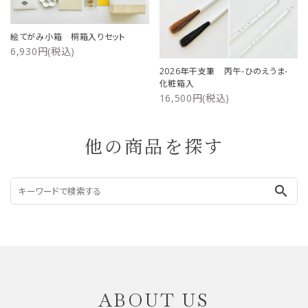
絵てがみ小箱 桐箱入りセット
6,930円(税込)
2026年干支筆 丙午-ひのえうま-
化粧箱入
16,500円(税込)
他の商品を探す
search
ABOUT US