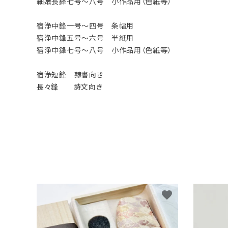
細嫩長鋒七号～八号 小作品用（色紙等）
宿浄中鋒一号～四号 条幅用
宿浄中鋒五号～六号 半紙用
宿浄中鋒七号～八号 小作品用（色紙等）
宿浄短鋒 隷書向き
長々鋒 詩文向き
favorite