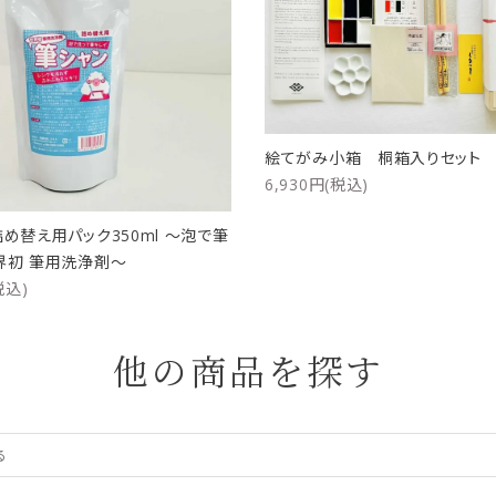
絵てがみ小箱 桐箱入りセッ
6,930円(税込)
詰め替え用パック350ml ～泡で筆
界初 筆用洗浄剤～
税込)
他の商品を探す