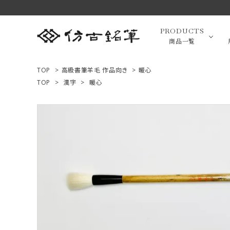
PRODUCTS
商品一覧
TOP
>
高級書筆羊毛 作品向き
>
暖心
TOP
>
漢字
>
暖心
高級羊毛
ACCOUNT MENU
ようこそ ゲスト 様
小筆（面相
ログイン
新規会員登録
画筆・絵
商品一覧
用途で選ぶ
高級化粧
私たちについて