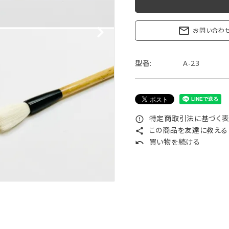
リップブラシ
贈り物（限定セット）
オプション・その他
mail_outline
お問い合わ
洗顔ブラシ
型番:
A-23
特定商取引法に基づく表記
error_outline
この商品を友達に教える
share
買い物を続ける
undo