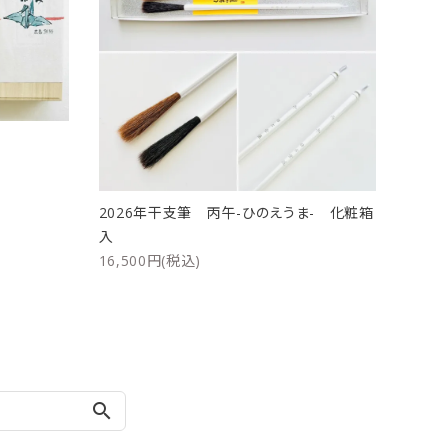
ト
2026年干支筆 丙午-ひのえうま- 化粧箱
入
16,500円(税込)
search