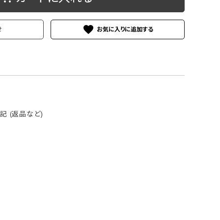
ケース
洗浄剤・その他
favorite
せ
 (返品など)