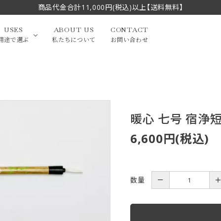
商品代金合計11,000円(税込)以上【送料無料】
USES
ABOUT US
CONTACT
用途で選ぶ
私たちについて
お問い合わせ
大中筆（半切・条幅以
かな
漢字
（作品向き）
上）
暖心 七号 宿浄短
写経・御朱印
画筆・絵てがみ
系）
小筆
6,600円(税込)
贈り物（限定セット）
洗浄剤・その他
てがみ
限定品・セット品
数量
－
フェイスブラシ
チークブラシ
筆
化粧筆