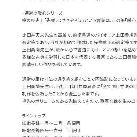
・通常の暖心シリーズ
筆の歴史上「先揃え：さきぞろえ」という言葉は、この筆「暖心
比田井天来先生の高弟で、前衛書道のパイオニア上田桑鳩先
選定筆であり、当社が初めて作成した先揃羊毛の選定筆です
上田桑鳩先生が、暖かい心で書道に向う…という想いを込め
多様な古典を学習した日本を代表する書家である上田桑鳩
素晴らしい作品を残しています。
通常の筆は寸法の違う毛を組むことで円錐形になっています
上田桑鳩先生は、当社二代目井原思斉に「全て同じ寸法の毛
制作を依頼したことから誕生した筆です。
毛先のボリュームのある先揃えですので、重厚な線を生み出
ラインナップ
細嫩長鋒一号～三号 条幅用
細嫩長鋒四号～六号 半紙用