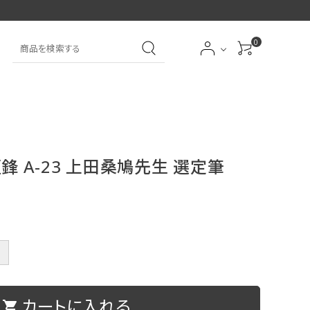
0
大中筆（半紙～条幅向
詩文書
実用書
大中小筆（半紙向き）
き）
鋒 A-23 上田桑鳩先生 選定筆
前衛
大字
特大筆・珍品筆
学童用（初心者用）
洗浄剤
オプション・その他
＋
アイシャドーブラシ
アイブローブラシ
カートに入れる
限定品
贈り物
shopping_cart