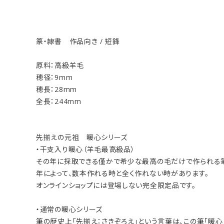
篆・隷書 作品向き / 短鋒
原料：高級羊毛
穂径：9mm
穂長：28mm
全長：244mm
先揃えの元祖 暖心シリーズ
・干支入り暖心（羊毛最高級品）
その年に採取できる僅かで希少な最高の毛だけで作られる
年によって、数本作れる時と全く作れない時があります。
オンラインショップには登場しない完全限定品です。
・通常の暖心シリーズ
筆の歴史上「先揃え：さきぞろえ」という言葉は、この筆「暖心