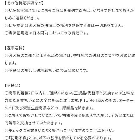
【その他特記事項など】
○いかなる場合でも、こちらに商品を発送する際は、かならず弊社まであらか
じめご連絡ください。
○保証規定はお客様の法律上の権利を制限する事は一切ありません。
○当保証規定は日本国内においてのみ有効です。
【返品送料】
○お客様のご都合による返品の場合は、弊社宛ての送料のご負担をお願い致
します。
○不良品の場合は送料着払いにて返品願います。
【不良品】
○商品到着後7日以内にご連絡ください。正規品/代替品と交換または送料を
含めたお支払い金額の全額を返金致します。但し、使用済みのもの、オーダー
メイド及び受注生産商品などの一部商品を除きます。
○こちらで確認させていただいて、初期不良と認められた場合、同製品または
同等品と交換させていただきます。
○チェックに日数をいただく場合もございますのでご了承下さい。
○「初期不良」とは、以下の基準を満たしている必要があります。