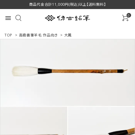
商品代金合計11,000円(税込)以上【送料無料】
0
menu
TOP
>
高級書筆羊毛 作品向き
>
大鳳
ACCOUNT MENU
ようこそ ゲスト 様
ログイン
新規会員登録
商品一覧
用途で選ぶ
私たちについて