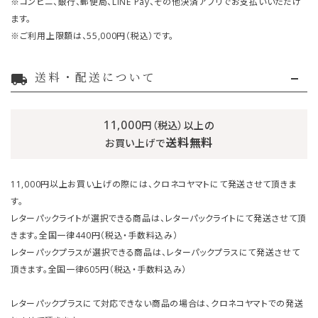
※コンビニ、銀行、郵便局、LINE Pay、その他決済アプリでお支払いいただけ
ます。
※ご利用上限額は、55,000円（税込）です。
送料・配送について
local_shipping
11,000
円（税込）以上の
送料無料
お買い上げで
11,000円以上お買い上げの際には、クロネコヤマトにて発送させて頂きま
す。
レターパックライトが選択できる商品は、レターパックライトにて発送させて頂
きます。全国一律440円（税込・手数料込み）
レターパックプラスが選択できる商品は、レターパックプラスにて発送させて
頂きます。全国一律605円（税込・手数料込み）
レターパックプラスにて対応できない商品の場合は、クロネコヤマトでの発送