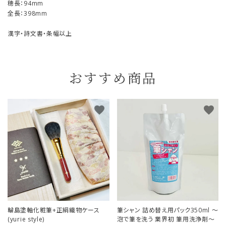
穂長：94mm
全長：398mm
漢字・詩文書・条幅以上
おすすめ商品
favorite
favorite
輪島塗軸化粧筆+正絹織物ケース
筆シャン 詰め替え用パック350ml ～
(yurie style)
泡で筆を洗う 業界初 筆用洗浄剤～