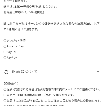
とさせて頂きます。
送料は、全国一律990円(税込)となります。
北海道、沖縄は、1,650円(税込)
誠に勝手ながら、レターパックの発送を選択された場合の決済方法は、以下
の４種類とさせて頂きます。
○クレジット決済
○AmazonPay
○PayPal
○PayPay
返品について
replay
【交換条件】
○返品・交換される場合、商品到着後7日以内にメールにてご連絡ください。
○未使用、未開封の商品に限り、返品・交換を承ります。
○お届けした商品が不良品、もしくはご注文の品と違う場合は交換致します。