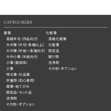
CATEGORIES
書筆
化粧筆
高級羊毛（作品向き）
高級化粧筆
大中筆（半切・条幅以上）
化粧筆
大中筆（半紙～条幅向き）
限定品
大中小筆（半紙向き）
贈り物
小筆（面相系）
洗浄剤
小筆
その他・オプション
特大筆・珍品筆
学童用（初心者用）
画筆・絵てがみ
限定品・セット品
洗浄剤
その他・オプション