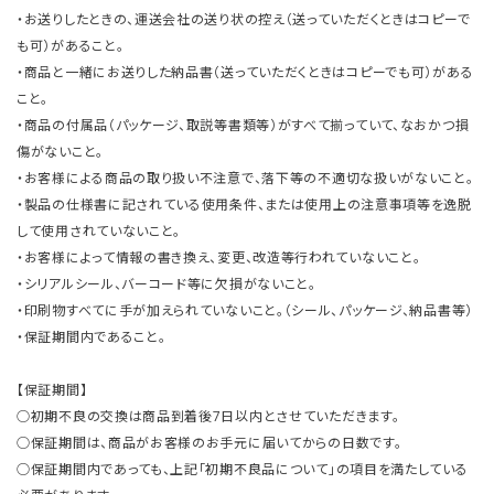
・お送りしたときの、運送会社の送り状の控え（送っていただくときはコピーで
も可）があること。
・商品と一緒にお送りした納品書（送っていただくときはコピーでも可）がある
こと。
・商品の付属品（パッケージ、取説等書類等）がすべて揃っていて、なおかつ損
傷がないこと。
・お客様による商品の取り扱い不注意で、落下等の不適切な扱いがないこと。
・製品の仕様書に記されている使用条件、または使用上の注意事項等を逸脱
して使用されていないこと。
・お客様によって情報の書き換え、変更、改造等行われていないこと。
・シリアルシール、バーコード等に欠損がないこと。
・印刷物すべてに手が加えられていないこと。（シール、パッケージ、納品書等）
・保証期間内であること。
【保証期間】
○初期不良の交換は商品到着後7日以内とさせていただきます。
○保証期間は、商品がお客様のお手元に届いてからの日数です。
○保証期間内であっても、上記「初期不良品について」の項目を満たしている