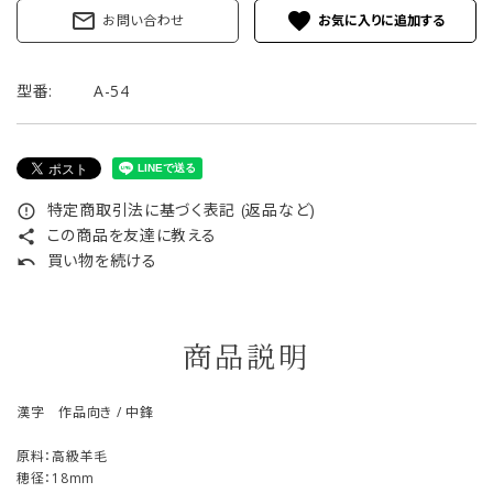
mail_outline
favorite
お問い合わせ
型番:
A-54
特定商取引法に基づく表記 (返品など)
error_outline
この商品を友達に教える
share
買い物を続ける
undo
商品説明
漢字 作品向き / 中鋒
原料：高級羊毛
穂径：18mm