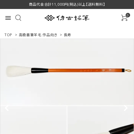
商品代金合計11,000円(税込)以上【送料無料】
0
menu
TOP
>
高級書筆羊毛 作品向き
>
長寿
ACCOUNT MENU
ようこそ ゲスト 様
ログイン
新規会員登録
商品一覧
用途で選ぶ
私たちについて