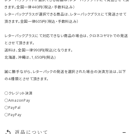
きます。全国一律440円（税込・手数料込み）
レターパックプラスが選択できる商品は、レターパックプラスにて発送させて
頂きます。全国一律605円（税込・手数料込み）
レターパックプラスにて対応できない商品の場合は、クロネコヤマトでの発送
とさせて頂きます。
送料は、全国一律990円(税込)となります。
北海道、沖縄は、1,650円(税込)
誠に勝手ながら、レターパックの発送を選択された場合の決済方法は、以下
の４種類とさせて頂きます。
○クレジット決済
○AmazonPay
○PayPal
○PayPay
返品について
replay