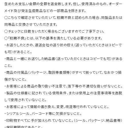
含めたお支払い金額の全額を返金致します。但し、使用済みのもの、オーダー
メイド及び受注生産商品などの一部商品を除きます。
○こちらで確認させていただいて、初期不良と認められた場合、同製品または
同等品と交換させていただきます。
○チェックに日数をいただく場合もございますのでご了承下さい。
○「初期不良」とは、以下の基準を満たしている必要があります。
・お送りしたときの、運送会社の送り状の控え（送っていただくときはコピーで
も可）があること。
・商品と一緒にお送りした納品書（送っていただくときはコピーでも可）がある
こと。
・商品の付属品（パッケージ、取説等書類等）がすべて揃っていて、なおかつ損
傷がないこと。
・お客様による商品の取り扱い不注意で、落下等の不適切な扱いがないこと。
・製品の仕様書に記されている使用条件、または使用上の注意事項等を逸脱
して使用されていないこと。
・お客様によって情報の書き換え、変更、改造等行われていないこと。
・シリアルシール、バーコード等に欠損がないこと。
・印刷物すべてに手が加えられていないこと。（シール、パッケージ、納品書等）
・保証期間内であること。