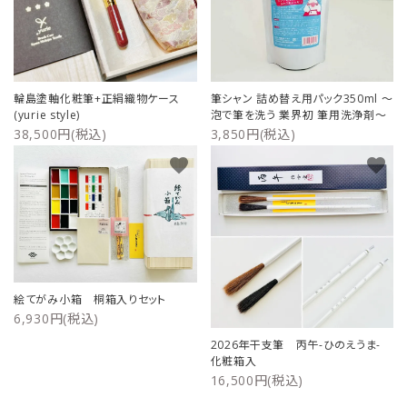
輪島塗軸化粧筆+正絹織物ケース
筆シャン 詰め替え用パック350ml ～
(yurie style)
泡で筆を洗う 業界初 筆用洗浄剤～
38,500円(税込)
3,850円(税込)
favorite
favorite
絵てがみ小箱 桐箱入りセット
6,930円(税込)
2026年干支筆 丙午-ひのえうま-
化粧箱入
16,500円(税込)