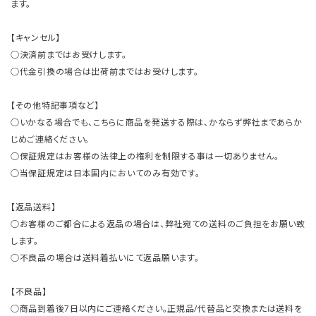
ます。
【キャンセル】
○決済前まではお受けします。
○代金引換の場合は出荷前まではお受けします。
【その他特記事項など】
○いかなる場合でも、こちらに商品を発送する際は、かならず弊社まであらか
じめご連絡ください。
○保証規定はお客様の法律上の権利を制限する事は一切ありません。
○当保証規定は日本国内においてのみ有効です。
【返品送料】
○お客様のご都合による返品の場合は、弊社宛ての送料のご負担をお願い致
します。
○不良品の場合は送料着払いにて返品願います。
【不良品】
○商品到着後7日以内にご連絡ください。正規品/代替品と交換または送料を