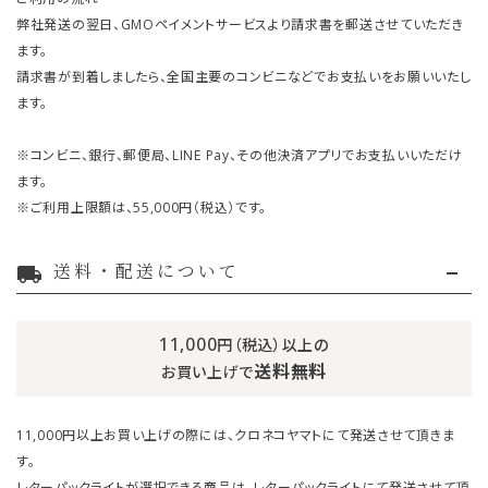
弊社発送の翌日、GMOペイメントサービスより請求書を郵送させていただき
ます。
請求書が到着しましたら、全国主要のコンビニなどでお支払いをお願いいたし
ます。
※コンビニ、銀行、郵便局、LINE Pay、その他決済アプリでお支払いいただけ
ます。
※ご利用上限額は、55,000円（税込）です。
送料・配送について
local_shipping
11,000
円（税込）以上の
送料無料
お買い上げで
11,000円以上お買い上げの際には、クロネコヤマトにて発送させて頂きま
す。
レターパックライトが選択できる商品は、レターパックライトにて発送させて頂