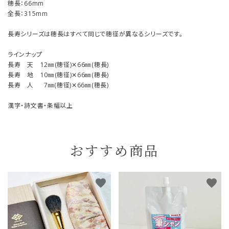
穂長：66mm
全長：315mm
長寿シリーズは穂長はすべて同じで穂径が異なるシリーズです。
ラインナップ
長寿 天 12㎜(穂径)✕66㎜(穂長)
長寿 地 10㎜(穂径)✕66㎜(穂長)
長寿 人 7㎜(穂径)✕66㎜(穂長)
漢字・詩文書・条幅以上
おすすめ商品
favorite
favorite