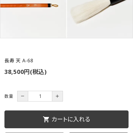
ご利用ガイド
プライバシーポリシー
特定商取引法について
お問い合わせ
長寿 天 A-68
38,500円(税込)
数量
－
＋
カートに入れる
shopping_cart