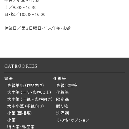
平日／9:00〜17:00
土／9:30〜16:30
日・祝／10:00〜16:00
休業日／第３日曜日・年末年始・お盆
CATEGORIES
書筆
化粧筆
高級羊毛（作品向き）
高級化粧筆
大中筆（半切・条幅以上）
化粧筆
大中筆（半紙～条幅向き）
限定品
大中小筆（半紙向き）
贈り物
小筆（面相系）
洗浄剤
小筆
その他・オプション
特大筆・珍品筆