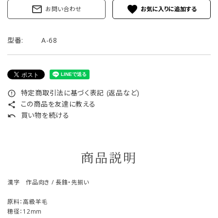
mail_outline
favorite
お問い合わせ
型番:
A-68
特定商取引法に基づく表記 (返品など)
error_outline
この商品を友達に教える
share
買い物を続ける
undo
商品説明
漢字 作品向き / 長鋒・先揃い
原料：高級羊毛
穂径：12mm