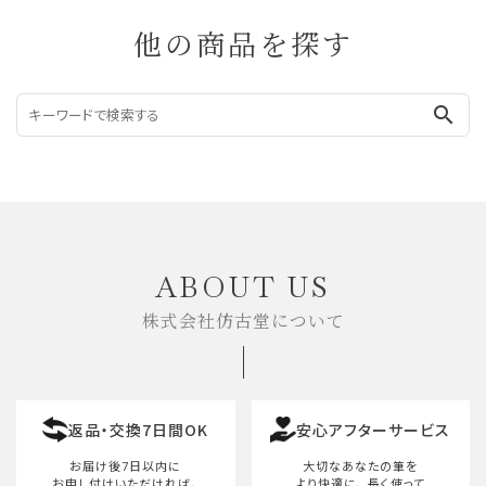
他の商品を探す
search
ABOUT US
株式会社仿古堂について
返品・交換7日間OK
安心アフターサービス
お届け後7日以内に
大切なあなたの筆を
お申し付けいただければ、
より快適に、
長く使って