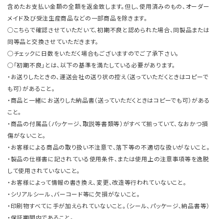
含めたお支払い金額の全額を返金致します。但し、使用済みのもの、オーダー
メイド及び受注生産商品などの一部商品を除きます。
○こちらで確認させていただいて、初期不良と認められた場合、同製品または
同等品と交換させていただきます。
○チェックに日数をいただく場合もございますのでご了承下さい。
○「初期不良」とは、以下の基準を満たしている必要があります。
・お送りしたときの、運送会社の送り状の控え（送っていただくときはコピーで
も可）があること。
・商品と一緒にお送りした納品書（送っていただくときはコピーでも可）がある
こと。
・商品の付属品（パッケージ、取説等書類等）がすべて揃っていて、なおかつ損
傷がないこと。
・お客様による商品の取り扱い不注意で、落下等の不適切な扱いがないこと。
・製品の仕様書に記されている使用条件、または使用上の注意事項等を逸脱
して使用されていないこと。
・お客様によって情報の書き換え、変更、改造等行われていないこと。
・シリアルシール、バーコード等に欠損がないこと。
・印刷物すべてに手が加えられていないこと。（シール、パッケージ、納品書等）
・保証期間内であること。