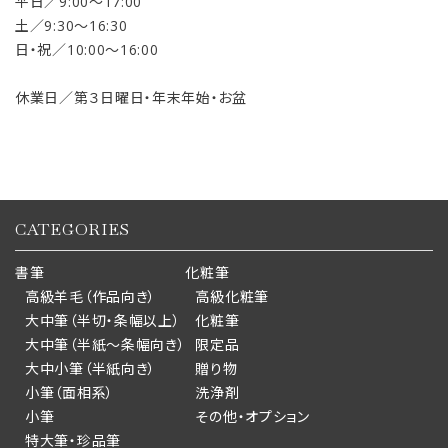
平日／9:00〜17:00
土／9:30〜16:30
日・祝／10:00〜16:00
休業日／第３日曜日・年末年始・お盆
CATEGORIES
書筆
化粧筆
高級羊毛（作品向き）
高級化粧筆
大中筆（半切・条幅以上）
化粧筆
大中筆（半紙～条幅向き）
限定品
大中小筆（半紙向き）
贈り物
小筆（面相系）
洗浄剤
小筆
その他・オプション
特大筆・珍品筆