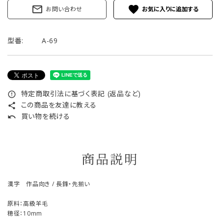
mail_outline
favorite
お問い合わせ
型番:
A-69
特定商取引法に基づく表記 (返品など)
error_outline
この商品を友達に教える
share
買い物を続ける
undo
商品説明
漢字 作品向き / 長鋒・先揃い
原料：高級羊毛
穂径：10mm