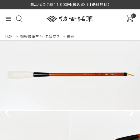
商品代金合計11,000円(税込)以上【送料無料】
0
menu
TOP
>
高級書筆羊毛 作品向き
>
長寿
ACCOUNT MENU
ようこそ ゲスト 様
ログイン
新規会員登録
商品一覧
用途で選ぶ
私たちについて