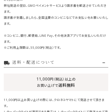
弊社発送の翌日、GMOペイメントサービスより請求書を郵送させていただき
ます。
請求書が到着しましたら、全国主要のコンビニなどでお支払いをお願いいたし
ます。
※コンビニ、銀行、郵便局、LINE Pay、その他決済アプリでお支払いいただけ
ます。
※ご利用上限額は、55,000円（税込）です。
送料・配送について
local_shipping
11,000
円（税込）以上の
送料無料
お買い上げで
11,000円以上お買い上げの際には、クロネコヤマトにて発送させて頂きま
す。
レターパックライトが選択できる商品は、レターパックライトにて発送させて頂