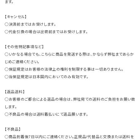
ます。
【キャンセル】
○決済前まではお受けします。
○代金引換の場合は出荷前まではお受けします。
【その他特記事項など】
○いかなる場合でも、こちらに商品を発送する際は、かならず弊社まであらか
じめご連絡ください。
○保証規定はお客様の法律上の権利を制限する事は一切ありません。
○当保証規定は日本国内においてのみ有効です。
【返品送料】
○お客様のご都合による返品の場合は、弊社宛ての送料のご負担をお願い致
します。
○不良品の場合は送料着払いにて返品願います。
【不良品】
○商品到着後7日以内にご連絡ください。正規品/代替品と交換または送料を