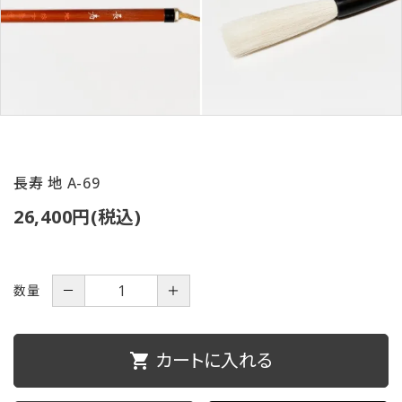
ご利用ガイド
プライバシーポリシー
特定商取引法について
お問い合わせ
長寿 地 A-69
26,400円(税込)
数量
－
＋
カートに入れる
shopping_cart