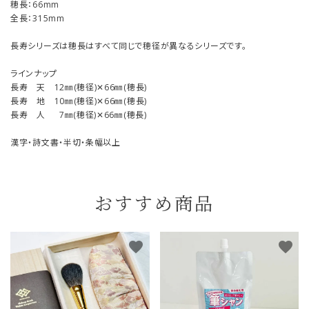
穂長：66mm
全長：315mm
長寿シリーズは穂長はすべて同じで穂径が異なるシリーズです。
ラインナップ
長寿 天 12㎜(穂径)✕66㎜(穂長)
長寿 地 10㎜(穂径)✕66㎜(穂長)
長寿 人 7㎜(穂径)✕66㎜(穂長)
漢字・詩文書・半切・条幅以上
おすすめ商品
favorite
favorite