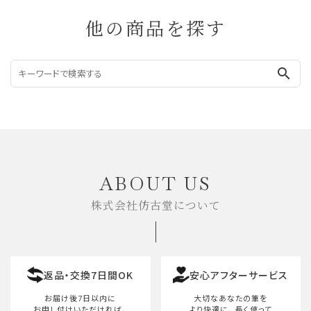
他の商品を探す
search
ABOUT US
株式会社仿古堂について
返品・交換7日間OK
安心アフターサービス
お届け後7日以内に
大切なあなたの筆を
お申し付けいただければ、
より快適に、
長く使って