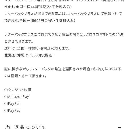
きます。全国一律440円（税込・手数料込み）
レターパックプラスが選択できる商品は、レターパックプラスにて発送させて
頂きます。全国一律605円（税込・手数料込み）
レターパックプラスにて対応できない商品の場合は、クロネコヤマトでの発送
とさせて頂きます。
送料は、全国一律990円(税込)となります。
北海道、沖縄は、1,650円(税込)
誠に勝手ながら、レターパックの発送を選択された場合の決済方法は、以下
の４種類とさせて頂きます。
○クレジット決済
○AmazonPay
○PayPal
○PayPay
返品について
replay