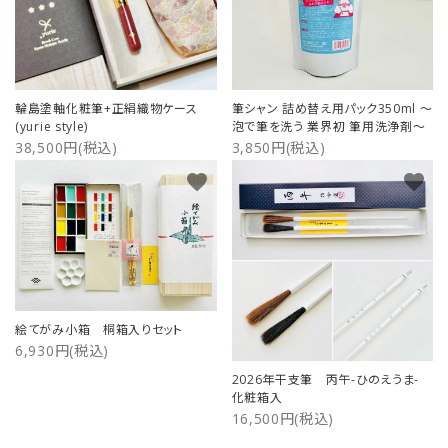
輪島塗軸化粧筆+正絹織物ケース
筆シャン 詰め替え用パック350ml ～
(yurie style)
泡で筆を洗う 業界初 筆用洗浄剤～
38,500円(税込)
3,850円(税込)
favorite
favorite
絵てがみ小箱 桐箱入りセット
6,930円(税込)
2026年干支筆 丙午-ひのえうま-
化粧箱入
16,500円(税込)