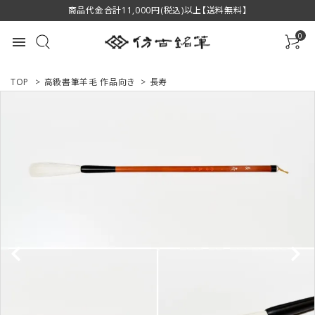
商品代金合計11,000円(税込)以上【送料無料】
0
menu
TOP
>
高級書筆羊毛 作品向き
>
長寿
ACCOUNT MENU
ようこそ ゲスト 様
ログイン
新規会員登録
商品一覧
用途で選ぶ
私たちについて