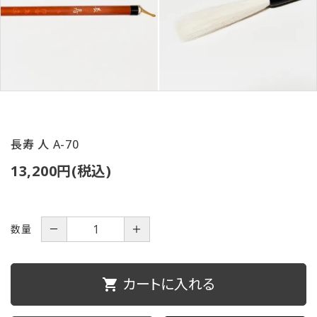
ご利用ガイド
プライバシーポリシー
特定商取引法について
お問い合わせ
長寿 人 A-70
13,200円(税込)
数量
－
＋
カートに入れる
shopping_cart