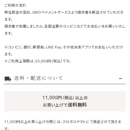
ご利用の流れ
弊社発送の翌日、GMOペイメントサービスより請求書を郵送させていただき
ます。
請求書が到着しましたら、全国主要のコンビニなどでお支払いをお願いいたし
ます。
※コンビニ、銀行、郵便局、LINE Pay、その他決済アプリでお支払いいただけ
ます。
※ご利用上限額は、55,000円（税込）です。
送料・配送について
local_shipping
11,000
円（税込）以上の
送料無料
お買い上げで
11,000円以上お買い上げの際には、クロネコヤマトにて発送させて頂きま
す。