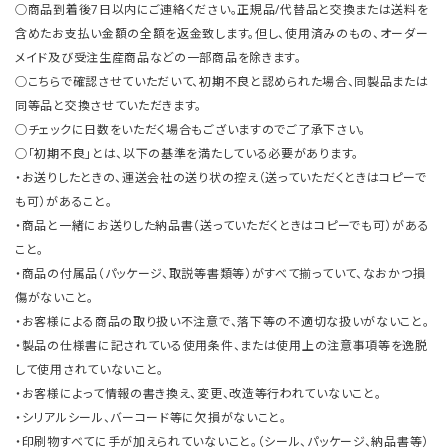
○商品到着後7日以内にご連絡ください。正規品/代替品と交換または送料を
含めたお支払い金額の全額を返金致します。但し、使用済みのもの、オーダー
メイド及び受注生産商品などの一部商品を除きます。
○こちらで確認させていただいて、初期不良と認められた場合、同製品または
同等品と交換させていただきます。
○チェックに日数をいただく場合もございますのでご了承下さい。
○「初期不良」とは、以下の基準を満たしている必要があります。
・お送りしたときの、運送会社の送り状の控え（送っていただくときはコピーで
も可）があること。
・商品と一緒にお送りした納品書（送っていただくときはコピーでも可）がある
こと。
・商品の付属品（パッケージ、取説等書類等）がすべて揃っていて、なおかつ損
傷がないこと。
・お客様による商品の取り扱い不注意で、落下等の不適切な扱いがないこと。
・製品の仕様書に記されている使用条件、または使用上の注意事項等を逸脱
して使用されていないこと。
・お客様によって情報の書き換え、変更、改造等行われていないこと。
・シリアルシール、バーコード等に欠損がないこと。
・印刷物すべてに手が加えられていないこと。（シール、パッケージ、納品書等）