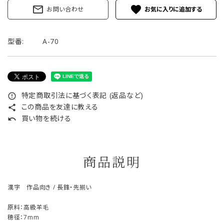
mail_outline
favorite
お問い合わせ
型番:
A-70
特定商取引法に基づく表記 (返品など)
error_outline
この商品を友達に教える
share
買い物を続ける
undo
商品説明
漢字 作品向き / 長鋒・先揃い
原料：高級羊毛
穂径：7mm