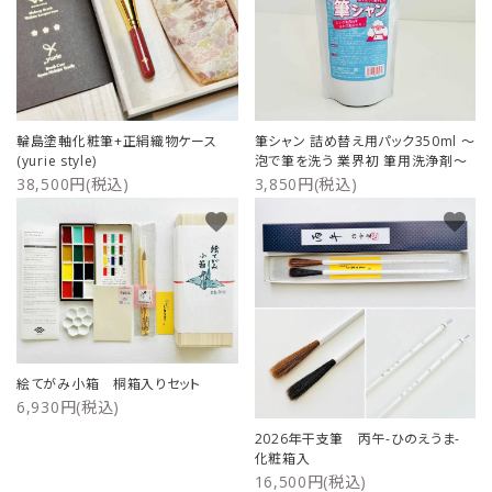
輪島塗軸化粧筆+正絹織物ケース
筆シャン 詰め替え用パック350ml ～
(yurie style)
泡で筆を洗う 業界初 筆用洗浄剤～
38,500円(税込)
3,850円(税込)
favorite
favorite
絵てがみ小箱 桐箱入りセット
6,930円(税込)
2026年干支筆 丙午-ひのえうま-
化粧箱入
16,500円(税込)