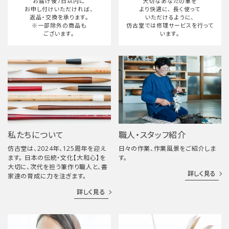
お届け後7日以内に
大切なあなたの筆を
お申し付けいただければ、
より快適に、
長く使って
返品・交換を承ります。
いただけるように、
※一部除外の商品も
仿古堂では修理サービスを行って
ございます。
います。
私たちについて
職人・スタッフ紹介
仿古堂は、2024年、125周年を迎え
日々の作業、作業風景をご紹介しま
ます。 日本の伝統・文化【大和心】を
す。
大切に、次代を担う筆作り職人と、書
詳しく見る
家達の育成に力を注ぎます。
詳しく見る