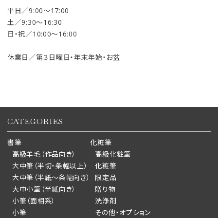
平日／9:00〜17:00
土／9:30〜16:30
日・祝／10:00〜16:00
休業日／第３日曜日・年末年始・お盆
CATEGORIES
書筆
化粧筆
高級羊毛（作品向き）
高級化粧筆
大中筆（半切・条幅以上）
化粧筆
大中筆（半紙～条幅向き）
限定品
大中小筆（半紙向き）
贈り物
小筆（面相系）
洗浄剤
小筆
その他・オプション