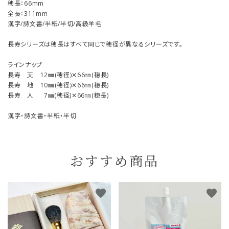
穂長：66mm
全長：311mm
漢字/詩文書/半紙/半切/高級羊毛
長寿シリーズは穂長はすべて同じで穂径が異なるシリーズです。
ラインナップ
長寿 天 12㎜(穂径)✕66㎜(穂長)
長寿 地 10㎜(穂径)✕66㎜(穂長)
長寿 人 7㎜(穂径)✕66㎜(穂長)
漢字・詩文書・半紙・半切
おすすめ商品
favorite
favorite