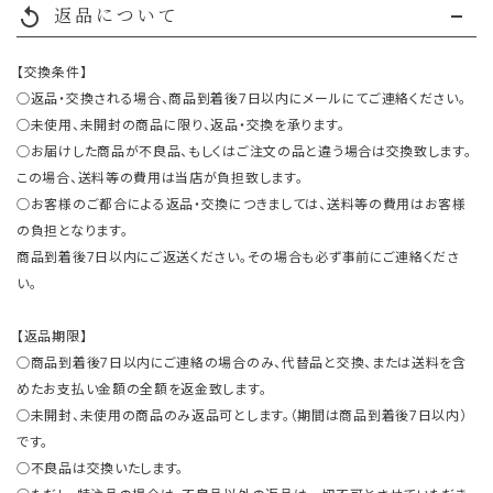
返品について
replay
【交換条件】
○返品・交換される場合、商品到着後7日以内にメールにてご連絡ください。
○未使用、未開封の商品に限り、返品・交換を承ります。
○お届けした商品が不良品、もしくはご注文の品と違う場合は交換致します。
この場合、送料等の費用は当店が負担致します。
○お客様のご都合による返品・交換につきましては、送料等の費用はお客様
の負担となります。
商品到着後7日以内にご返送ください。その場合も必ず事前にご連絡くださ
い。
【返品期限】
○商品到着後7日以内にご連絡の場合のみ、代替品と交換、または送料を含
めたお支払い金額の全額を返金致します。
○未開封、未使用の商品のみ返品可とします。（期間は商品到着後7日以内）
です。
○不良品は交換いたします。