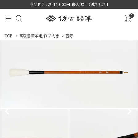
商品代金合計11,000円(税込)以上【送料無料】
0
menu
TOP
>
高級書筆羊毛 作品向き
>
豊寿
ACCOUNT MENU
ようこそ ゲスト 様
ログイン
新規会員登録
商品一覧
用途で選ぶ
私たちについて