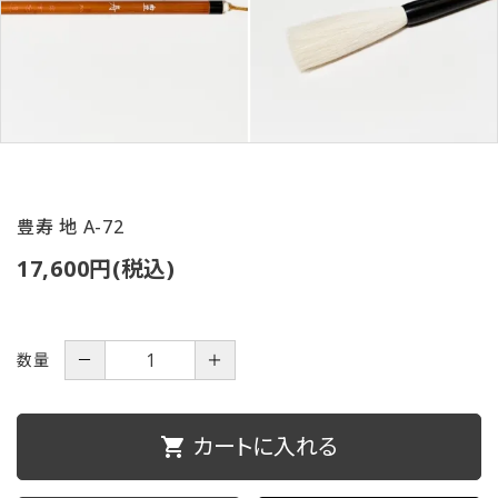
ご利用ガイド
プライバシーポリシー
特定商取引法について
お問い合わせ
豊寿 地 A-72
17,600円(税込)
数量
－
＋
カートに入れる
shopping_cart