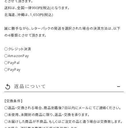
とさせて頂きます。
送料は、全国一律990円(税込)となります。
北海道、沖縄は、1,650円(税込)
誠に勝手ながら、レターパックの発送を選択された場合の決済方法は、以下
の４種類とさせて頂きます。
○クレジット決済
○AmazonPay
○PayPal
○PayPay
返品について
replay
【交換条件】
○返品・交換される場合、商品到着後7日以内にメールにてご連絡ください。
○未使用、未開封の商品に限り、返品・交換を承ります。
○お届けした商品が不良品、もしくはご注文の品と違う場合は交換致します。