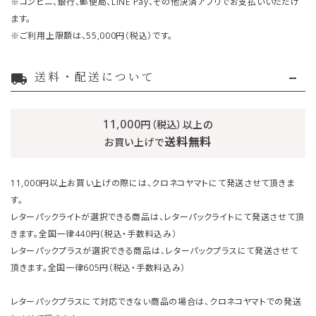
※コンビニ、銀行、郵便局、LINE Pay、その他決済アプリでお支払いいただけ
ます。
※ご利用上限額は、55,000円（税込）です。
送料・配送について
local_shipping
11,000
円（税込）以上の
送料無料
お買い上げで
11,000円以上お買い上げの際には、クロネコヤマトにて発送させて頂きま
す。
レターパックライトが選択できる商品は、レターパックライトにて発送させて頂
きます。全国一律440円（税込・手数料込み）
レターパックプラスが選択できる商品は、レターパックプラスにて発送させて
頂きます。全国一律605円（税込・手数料込み）
レターパックプラスにて対応できない商品の場合は、クロネコヤマトでの発送