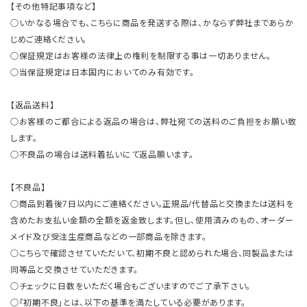
【その他特記事項など】
○いかなる場合でも、こちらに商品を発送する際は、かならず弊社まであらか
じめご連絡ください。
○保証規定はお客様の法律上の権利を制限する事は一切ありません。
○当保証規定は日本国内においてのみ有効です。
【返品送料】
○お客様のご都合による返品の場合は、弊社宛ての送料のご負担をお願い致
します。
○不良品の場合は送料着払いにて返品願います。
【不良品】
○商品到着後7日以内にご連絡ください。正規品/代替品と交換または送料を
含めたお支払い金額の全額を返金致します。但し、使用済みのもの、オーダー
メイド及び受注生産商品などの一部商品を除きます。
○こちらで確認させていただいて、初期不良と認められた場合、同製品または
同等品と交換させていただきます。
○チェックに日数をいただく場合もございますのでご了承下さい。
○「初期不良」とは、以下の基準を満たしている必要があります。