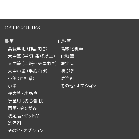
CATEGORIES
書筆
化粧筆
高級羊毛（作品向き）
高級化粧筆
大中筆（半切・条幅以上）
化粧筆
大中筆（半紙～条幅向き）
限定品
大中小筆（半紙向き）
贈り物
小筆（面相系）
洗浄剤
小筆
その他・オプション
特大筆・珍品筆
学童用（初心者用）
画筆・絵てがみ
限定品・セット品
洗浄剤
その他・オプション