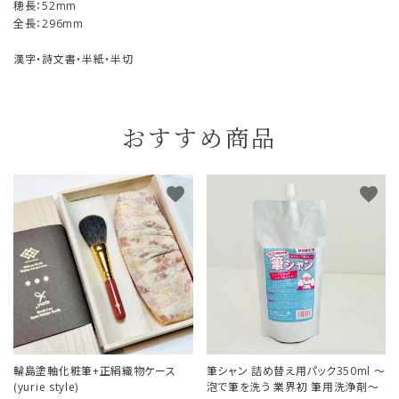
穂長：52mm
全長：296mm
漢字・詩文書・半紙・半切
おすすめ商品
favorite
favorite
輪島塗軸化粧筆+正絹織物ケース
筆シャン 詰め替え用パック350ml ～
(yurie style)
泡で筆を洗う 業界初 筆用洗浄剤～