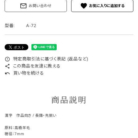
mail_outline
favorite
お問い合わせ
型番:
A-72
特定商取引法に基づく表記 (返品など)
error_outline
この商品を友達に教える
share
買い物を続ける
undo
商品説明
漢字 作品向き / 長鋒・先揃い
原料：高級羊毛
穂径：7mm