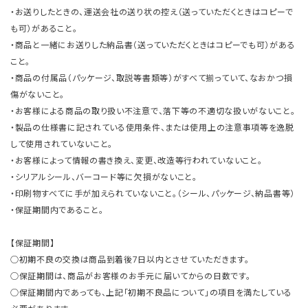
・お送りしたときの、運送会社の送り状の控え（送っていただくときはコピーで
も可）があること。
・商品と一緒にお送りした納品書（送っていただくときはコピーでも可）がある
こと。
・商品の付属品（パッケージ、取説等書類等）がすべて揃っていて、なおかつ損
傷がないこと。
・お客様による商品の取り扱い不注意で、落下等の不適切な扱いがないこと。
・製品の仕様書に記されている使用条件、または使用上の注意事項等を逸脱
して使用されていないこと。
・お客様によって情報の書き換え、変更、改造等行われていないこと。
・シリアルシール、バーコード等に欠損がないこと。
・印刷物すべてに手が加えられていないこと。（シール、パッケージ、納品書等）
・保証期間内であること。
【保証期間】
○初期不良の交換は商品到着後7日以内とさせていただきます。
○保証期間は、商品がお客様のお手元に届いてからの日数です。
○保証期間内であっても、上記「初期不良品について」の項目を満たしている