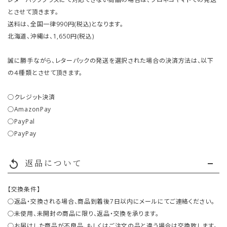
とさせて頂きます。
送料は、全国一律990円(税込)となります。
北海道、沖縄は、1,650円(税込)
誠に勝手ながら、レターパックの発送を選択された場合の決済方法は、以下
の４種類とさせて頂きます。
○クレジット決済
○AmazonPay
○PayPal
○PayPay
返品について
replay
【交換条件】
○返品・交換される場合、商品到着後7日以内にメールにてご連絡ください。
○未使用、未開封の商品に限り、返品・交換を承ります。
○お届けした商品が不良品、もしくはご注文の品と違う場合は交換致します。