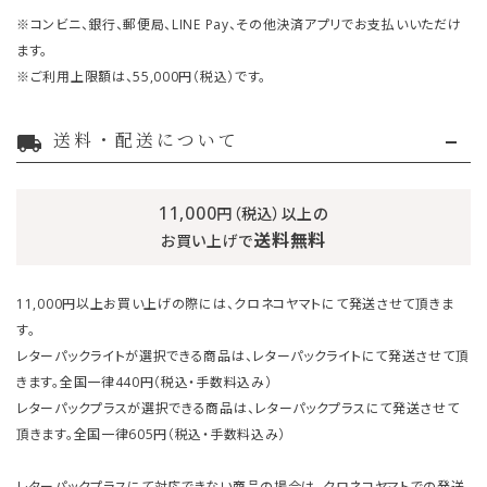
※コンビニ、銀行、郵便局、LINE Pay、その他決済アプリでお支払いいただけ
ます。
※ご利用上限額は、55,000円（税込）です。
送料・配送について
local_shipping
11,000
円（税込）以上の
送料無料
お買い上げで
11,000円以上お買い上げの際には、クロネコヤマトにて発送させて頂きま
す。
レターパックライトが選択できる商品は、レターパックライトにて発送させて頂
きます。全国一律440円（税込・手数料込み）
レターパックプラスが選択できる商品は、レターパックプラスにて発送させて
頂きます。全国一律605円（税込・手数料込み）
レターパックプラスにて対応できない商品の場合は、クロネコヤマトでの発送