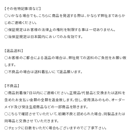
【その他特記事項など】
○いかなる場合でも、こちらに商品を発送する際は、かならず弊社まであらか
じめご連絡ください。
○保証規定はお客様の法律上の権利を制限する事は一切ありません。
○当保証規定は日本国内においてのみ有効です。
【返品送料】
○お客様のご都合による返品の場合は、弊社宛ての送料のご負担をお願い致
します。
○不良品の場合は送料着払いにて返品願います。
【不良品】
○商品到着後7日以内にご連絡ください。正規品/代替品と交換または送料を
含めたお支払い金額の全額を返金致します。但し、使用済みのもの、オーダー
メイド及び受注生産商品などの一部商品を除きます。
○こちらで確認させていただいて、初期不良と認められた場合、同製品または
同等品と交換させていただきます。
○チェックに日数をいただく場合もございますのでご了承下さい。