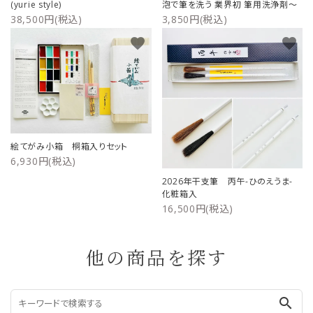
(yurie style)
泡で筆を洗う 業界初 筆用洗浄剤～
38,500円(税込)
3,850円(税込)
favorite
favorite
絵てがみ小箱 桐箱入りセット
6,930円(税込)
2026年干支筆 丙午-ひのえうま-
化粧箱入
16,500円(税込)
他の商品を探す
search