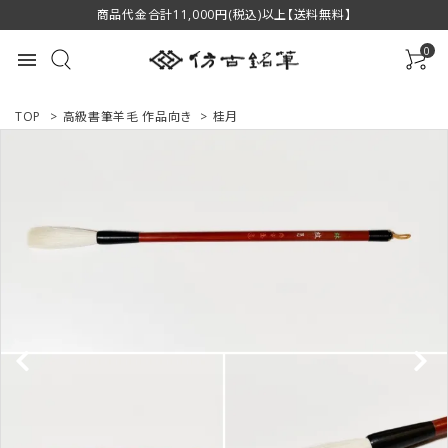
商品代金合計11,000円(税込)以上【送料無料】
0
menu
TOP
>
高級書筆羊毛 作品向き
>
桂月
ACCOUNT MENU
ようこそ ゲスト 様
ログイン
新規会員登録
商品一覧
用途で選ぶ
私たちについて