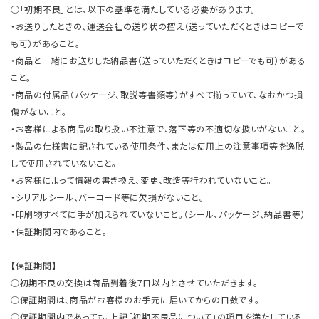
○「初期不良」とは、以下の基準を満たしている必要があります。
・お送りしたときの、運送会社の送り状の控え（送っていただくときはコピーで
も可）があること。
・商品と一緒にお送りした納品書（送っていただくときはコピーでも可）がある
こと。
・商品の付属品（パッケージ、取説等書類等）がすべて揃っていて、なおかつ損
傷がないこと。
・お客様による商品の取り扱い不注意で、落下等の不適切な扱いがないこと。
・製品の仕様書に記されている使用条件、または使用上の注意事項等を逸脱
して使用されていないこと。
・お客様によって情報の書き換え、変更、改造等行われていないこと。
・シリアルシール、バーコード等に欠損がないこと。
・印刷物すべてに手が加えられていないこと。（シール、パッケージ、納品書等）
・保証期間内であること。
【保証期間】
○初期不良の交換は商品到着後7日以内とさせていただきます。
○保証期間は、商品がお客様のお手元に届いてからの日数です。
○保証期間内であっても、上記「初期不良品について」の項目を満たしている