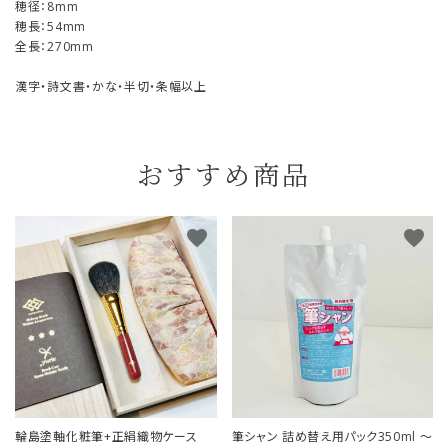
穂径：8mm
穂長：54mm
全長：270mm
漢字・詩文書・かな・半切・条幅以上
おすすめ商品
favorite
favorite
輪島塗軸化粧筆+正絹織物ケース
筆シャン 詰め替え用パック350ml ～