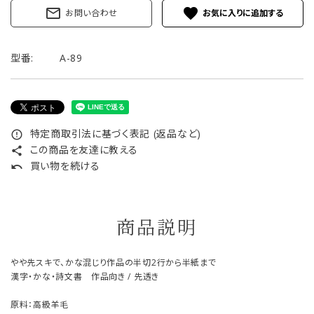
mail_outline
favorite
お問い合わせ
型番:
A-89
特定商取引法に基づく表記 (返品など)
error_outline
この商品を友達に教える
share
買い物を続ける
undo
商品説明
やや先スキで、かな混じり作品の半切2行から半紙まで
漢字・かな・詩文書 作品向き / 先透き
原料：高級羊毛