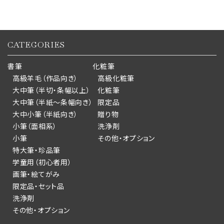
CATEGORIES
書筆
化粧筆
高級羊毛（作品向き）
高級化粧筆
大中筆（半切・条幅以上）
化粧筆
大中筆（半紙～条幅向き）
限定品
大中小筆（半紙向き）
贈り物
小筆（面相系）
洗浄剤
小筆
その他・オプション
特大筆・珍品筆
学童用（初心者用）
画筆・絵てがみ
限定品・セット品
洗浄剤
その他・オプション