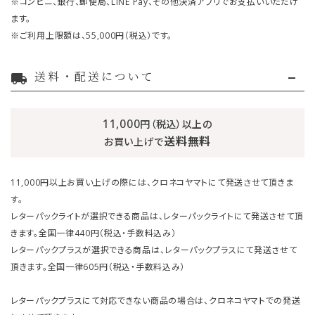
※コンビニ、銀行、郵便局、LINE Pay、その他決済アプリでお支払いいただけ
ます。
※ご利用上限額は、55,000円（税込）です。
送料・配送について
local_shipping
11,000
円（税込）以上の
送料無料
お買い上げで
11,000円以上お買い上げの際には、クロネコヤマトにて発送させて頂きま
す。
レターパックライトが選択できる商品は、レターパックライトにて発送させて頂
きます。全国一律440円（税込・手数料込み）
レターパックプラスが選択できる商品は、レターパックプラスにて発送させて
頂きます。全国一律605円（税込・手数料込み）
レターパックプラスにて対応できない商品の場合は、クロネコヤマトでの発送