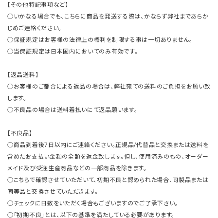
【その他特記事項など】
○いかなる場合でも、こちらに商品を発送する際は、かならず弊社まであらか
じめご連絡ください。
○保証規定はお客様の法律上の権利を制限する事は一切ありません。
○当保証規定は日本国内においてのみ有効です。
【返品送料】
○お客様のご都合による返品の場合は、弊社宛ての送料のご負担をお願い致
します。
○不良品の場合は送料着払いにて返品願います。
【不良品】
○商品到着後7日以内にご連絡ください。正規品/代替品と交換または送料を
含めたお支払い金額の全額を返金致します。但し、使用済みのもの、オーダー
メイド及び受注生産商品などの一部商品を除きます。
○こちらで確認させていただいて、初期不良と認められた場合、同製品または
同等品と交換させていただきます。
○チェックに日数をいただく場合もございますのでご了承下さい。
○「初期不良」とは、以下の基準を満たしている必要があります。