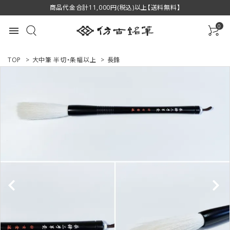
商品代金合計11,000円(税込)以上【送料無料】
0
menu
TOP
>
大中筆 半切・条幅以上
>
長鋒
ACCOUNT MENU
ようこそ ゲスト 様
ログイン
新規会員登録
商品一覧
用途で選ぶ
私たちについて