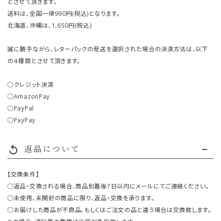
とさせて頂きます。
送料は、全国一律990円(税込)となります。
北海道、沖縄は、1,650円(税込)
誠に勝手ながら、レターパックの発送を選択された場合の決済方法は、以下
の４種類とさせて頂きます。
○クレジット決済
○AmazonPay
○PayPal
○PayPay
返品について
replay
【交換条件】
○返品・交換される場合、商品到着後7日以内にメールにてご連絡ください。
○未使用、未開封の商品に限り、返品・交換を承ります。
○お届けした商品が不良品、もしくはご注文の品と違う場合は交換致します。