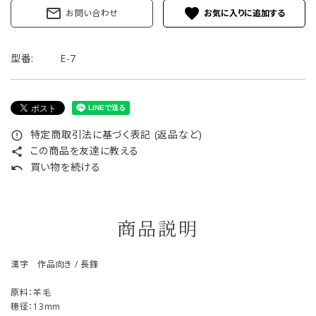
mail_outline
favorite
お問い合わせ
型番:
E-7
特定商取引法に基づく表記 (返品など)
error_outline
この商品を友達に教える
share
買い物を続ける
undo
商品説明
漢字 作品向き / 長鋒
原料：羊毛
穂径：13mm