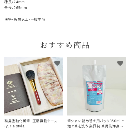
穂長：74mm
全長：265mm
漢字・条幅以上・一般羊毛
おすすめ商品
favorite
favorite
輪島塗軸化粧筆+正絹織物ケース
筆シャン 詰め替え用パック350ml ～
(yurie style)
泡で筆を洗う 業界初 筆用洗浄剤～