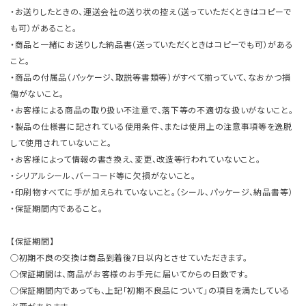
・お送りしたときの、運送会社の送り状の控え（送っていただくときはコピーで
も可）があること。
・商品と一緒にお送りした納品書（送っていただくときはコピーでも可）がある
こと。
・商品の付属品（パッケージ、取説等書類等）がすべて揃っていて、なおかつ損
傷がないこと。
・お客様による商品の取り扱い不注意で、落下等の不適切な扱いがないこと。
・製品の仕様書に記されている使用条件、または使用上の注意事項等を逸脱
して使用されていないこと。
・お客様によって情報の書き換え、変更、改造等行われていないこと。
・シリアルシール、バーコード等に欠損がないこと。
・印刷物すべてに手が加えられていないこと。（シール、パッケージ、納品書等）
・保証期間内であること。
【保証期間】
○初期不良の交換は商品到着後7日以内とさせていただきます。
○保証期間は、商品がお客様のお手元に届いてからの日数です。
○保証期間内であっても、上記「初期不良品について」の項目を満たしている