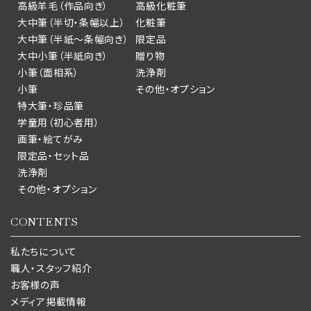
高級羊毛（作品向き）
高級化粧筆
大中筆（半切・条幅以上）
化粧筆
大中筆（半紙～条幅向き）
限定品
大中小筆（半紙向き）
贈り物
小筆（面相系）
洗浄剤
小筆
その他・オプション
特大筆・珍品筆
学童用（初心者用）
画筆・絵てがみ
限定品・セット品
洗浄剤
その他・オプション
CONTENTS
私たちについて
職人・スタッフ紹介
お客様の声
メディア掲載情報