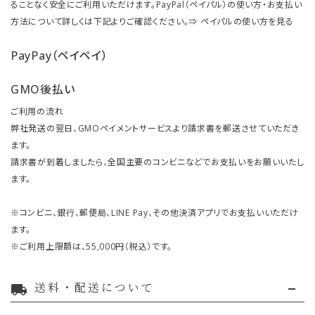
ることなく安全にご利用いただけます。PayPal（ペイパル）の使い方・お支払い
方法について詳しくは下記よりご確認ください。⇒
ペイパルの使い方を見る
PayPay（ペイペイ）
GMO後払い
ご利用の流れ
弊社発送の翌日、GMOペイメントサービスより請求書を郵送させていただき
ます。
請求書が到着しましたら、全国主要のコンビニなどでお支払いをお願いいたし
ます。
※コンビニ、銀行、郵便局、LINE Pay、その他決済アプリでお支払いいただけ
ます。
※ご利用上限額は、55,000円（税込）です。
送料・配送について
local_shipping