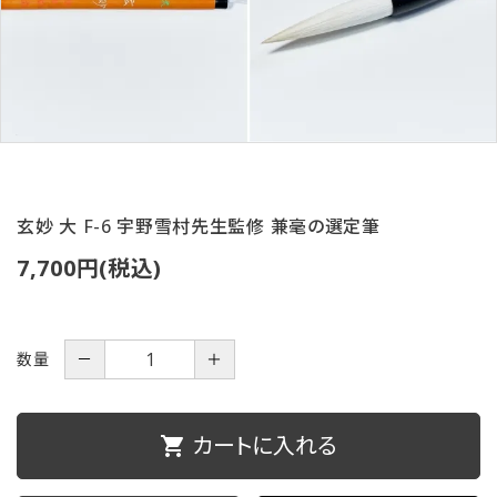
ご利用ガイド
プライバシーポリシー
特定商取引法について
お問い合わせ
玄妙 大 F-6 宇野雪村先生監修 兼毫の選定筆
7,700円(税込)
数量
－
＋
カートに入れる
shopping_cart