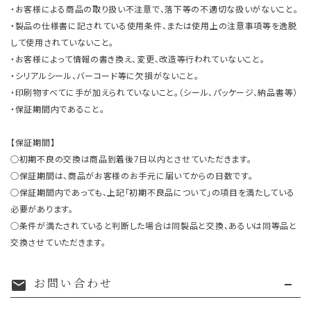
・お客様による商品の取り扱い不注意で、落下等の不適切な扱いがないこと。
・製品の仕様書に記されている使用条件、または使用上の注意事項等を逸脱
して使用されていないこと。
・お客様によって情報の書き換え、変更、改造等行われていないこと。
・シリアルシール、バーコード等に欠損がないこと。
・印刷物すべてに手が加えられていないこと。（シール、パッケージ、納品書等）
・保証期間内であること。
【保証期間】
○初期不良の交換は商品到着後7日以内とさせていただきます。
○保証期間は、商品がお客様のお手元に届いてからの日数です。
○保証期間内であっても、上記「初期不良品について」の項目を満たしている
必要があります。
○条件が満たされていると判断した場合は同製品と交換、あるいは同等品と
交換させていただきます。
お問い合わせ
mail