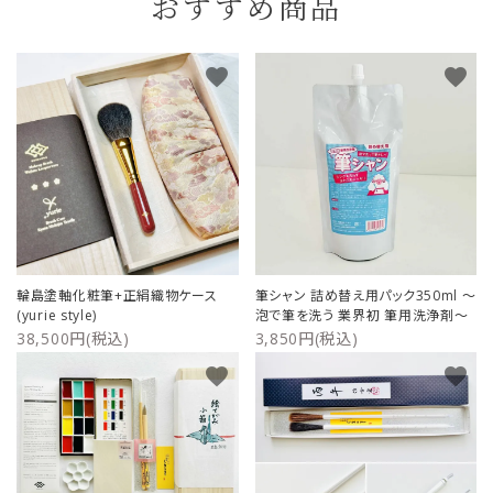
おすすめ商品
favorite
favorite
輪島塗軸化粧筆+正絹織物ケース
筆シャン 詰め替え用パック350ml ～
(yurie style)
泡で筆を洗う 業界初 筆用洗浄剤～
38,500円(税込)
3,850円(税込)
favorite
favorite