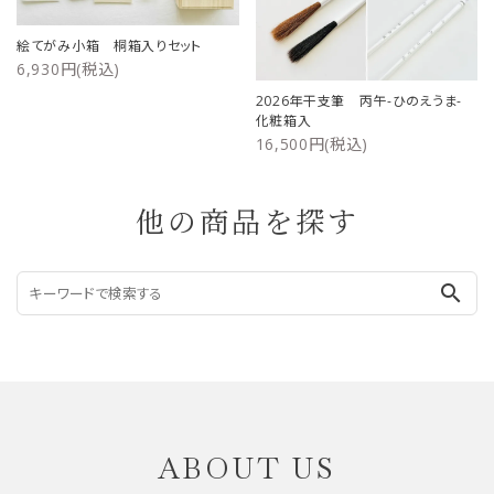
絵てがみ小箱 桐箱入りセット
6,930円(税込)
2026年干支筆 丙午-ひのえうま-
化粧箱入
16,500円(税込)
他の商品を探す
search
ABOUT US