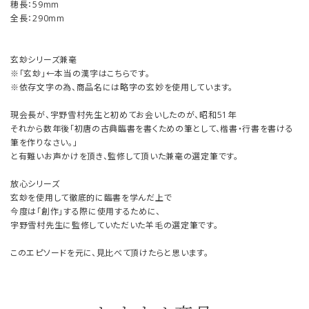
穂長：59mm
全長：290mm
玄玅シリーズ兼毫
※「玄玅」←本当の漢字はこちらです。
※依存文字の為、商品名には略字の玄妙を使用しています。
現会長が、宇野雪村先生と初めてお会いしたのが、昭和51年
それから数年後「初唐の古典臨書を書くための筆として、楷書・行書を書ける
筆を作りなさい。」
と有難いお声かけを頂き、監修して頂いた兼毫の選定筆です。
放心シリーズ
玄玅を使用して徹底的に臨書を学んだ上で
今度は「創作」する際に使用するために、
宇野雪村先生に監修していただいた羊毛の選定筆です。
このエピソードを元に、見比べて頂けたらと思います。