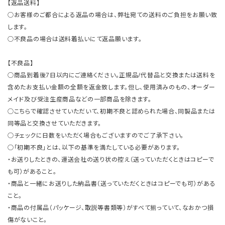
【返品送料】
○お客様のご都合による返品の場合は、弊社宛ての送料のご負担をお願い致
します。
○不良品の場合は送料着払いにて返品願います。
【不良品】
○商品到着後7日以内にご連絡ください。正規品/代替品と交換または送料を
含めたお支払い金額の全額を返金致します。但し、使用済みのもの、オーダー
メイド及び受注生産商品などの一部商品を除きます。
○こちらで確認させていただいて、初期不良と認められた場合、同製品または
同等品と交換させていただきます。
○チェックに日数をいただく場合もございますのでご了承下さい。
○「初期不良」とは、以下の基準を満たしている必要があります。
・お送りしたときの、運送会社の送り状の控え（送っていただくときはコピーで
も可）があること。
・商品と一緒にお送りした納品書（送っていただくときはコピーでも可）がある
こと。
・商品の付属品（パッケージ、取説等書類等）がすべて揃っていて、なおかつ損
傷がないこと。