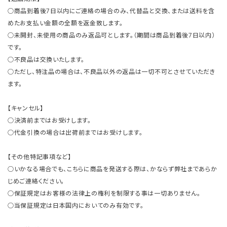
○商品到着後7日以内にご連絡の場合のみ、代替品と交換、または送料を含
めたお支払い金額の全額を返金致します。
○未開封、未使用の商品のみ返品可とします。（期間は商品到着後7日以内）
です。
○不良品は交換いたします。
○ただし、特注品の場合は、不良品以外の返品は一切不可とさせていただき
ます。
【キャンセル】
○決済前まではお受けします。
○代金引換の場合は出荷前まではお受けします。
【その他特記事項など】
○いかなる場合でも、こちらに商品を発送する際は、かならず弊社まであらか
じめご連絡ください。
○保証規定はお客様の法律上の権利を制限する事は一切ありません。
○当保証規定は日本国内においてのみ有効です。