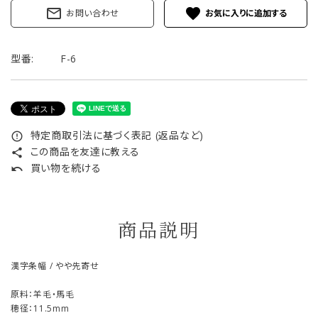
mail_outline
favorite
お問い合わせ
型番:
F-6
特定商取引法に基づく表記 (返品など)
error_outline
この商品を友達に教える
share
買い物を続ける
undo
商品説明
漢字条幅 / やや先寄せ
原料：羊毛・馬毛
穂径：11.5mm