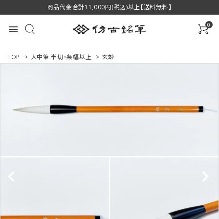
商品代金合計11,000円(税込)以上【送料無料】
0
menu
TOP
>
大中筆 半切・条幅以上
>
玄玅
ACCOUNT MENU
ようこそ ゲスト 様
ログイン
新規会員登録
商品一覧
用途で選ぶ
私たちについて