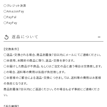
○クレジット決済
○AmazonPay
○PayPal
○PayPay
返品について
replay
【交換条件】
○返品・交換される場合、商品到着後7日以内にメールにてご連絡ください。
○未使用、未開封の商品に限り、返品・交換を承ります。
○お届けした商品が不良品、もしくはご注文の品と違う場合は交換致します。
この場合、送料等の費用は当店が負担致します。
○お客様のご都合による返品・交換につきましては、送料等の費用はお客様
の負担となります。
商品到着後7日以内にご返送ください。その場合も必ず事前にご連絡くださ
い。
【返品期限】