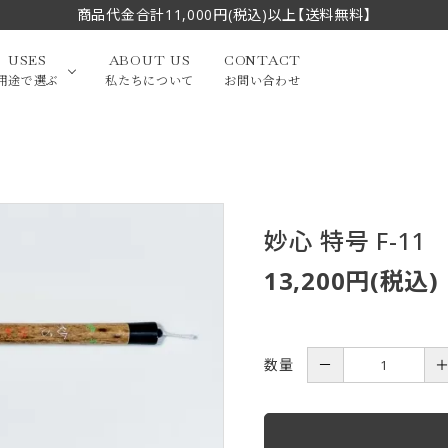
商品代金合計11,000円(税込)以上【送料無料】
USES
ABOUT US
CONTACT
用途で選ぶ
私たちについて
お問い合わせ
大中筆（半切・条幅以
かな
漢字
（作品向き）
上）
妙心 特号 F-11
写経・御朱印
画筆・絵てがみ
系）
小筆
13,200円(税込)
贈り物（限定セット）
洗浄剤・その他
てがみ
限定品・セット品
数量
－
フェイスブラシ
チークブラシ
筆
化粧筆