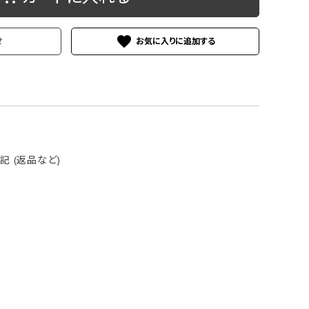
ケース
洗浄剤・その他
favorite
せ
 (返品など)