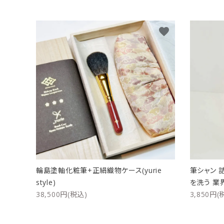
favorite
輪島塗軸化粧筆+正絹織物ケース(yurie
筆シャン 
style)
を洗う 業
38,500円(税込)
3,850円(