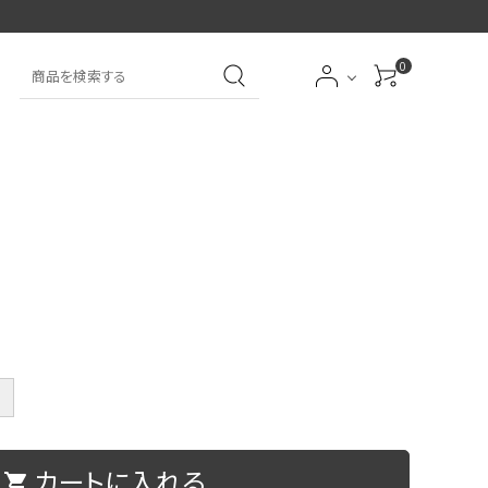
0
大中筆（半紙～条幅向
詩文書
実用書
大中小筆（半紙向き）
き）
前衛
大字
特大筆・珍品筆
学童用（初心者用）
洗浄剤
オプション・その他
＋
アイシャドーブラシ
アイブローブラシ
カートに入れる
限定品
贈り物
shopping_cart