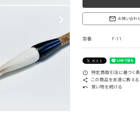
リップブラシ
贈り物（限定セット）
オプション・その他
mail_outline
お問い合わ
洗顔ブラシ
型番:
F-11
特定商取引法に基づく表記
error_outline
この商品を友達に教える
share
買い物を続ける
undo