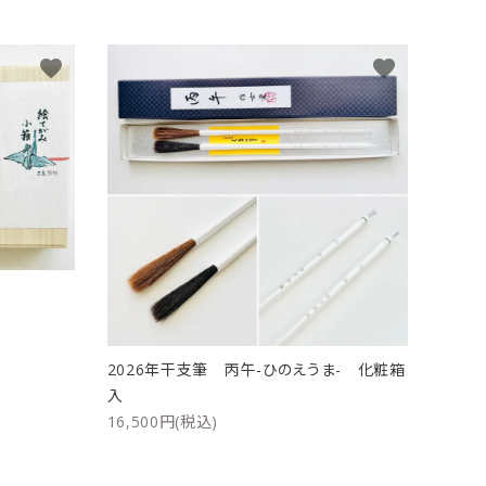
favorite
favorite
ト
2026年干支筆 丙午-ひのえうま- 化粧箱
入
16,500円(税込)