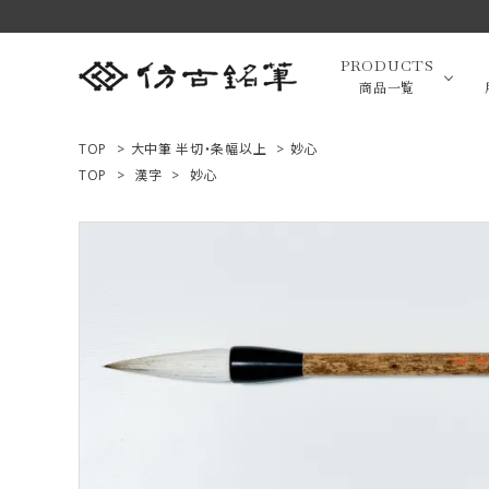
PRODUCTS
商品一覧
TOP
>
大中筆 半切・条幅以上
>
妙心
TOP
>
漢字
>
妙心
高級羊毛
ACCOUNT MENU
ようこそ ゲスト 様
小筆（面相
ログイン
新規会員登録
画筆・絵
商品一覧
用途で選ぶ
高級化粧
私たちについて