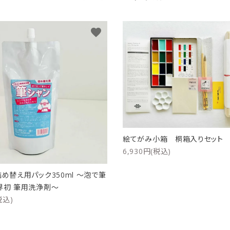
favorite
絵てがみ小箱 桐箱入りセッ
6,930円(税込)
詰め替え用パック350ml ～泡で筆
界初 筆用洗浄剤～
税込)