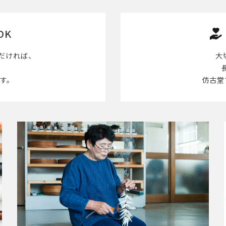
OK
だければ、
大
す。
仿古堂