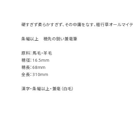
硬すぎず柔らかすぎず、その中庸をなす、楷行草オールマイ
条幅以上 穂先の鋭い兼毫筆
原料：馬毛・羊毛
穂径：16.5mm
穂長：68mm
全長：310mm
漢字・条幅以上・兼毫（白毛）