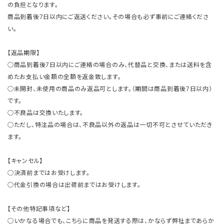
の負担となります。
商品到着後7日以内にご返送ください。その場合も必ず事前にご連絡くださ
い。
【返品期限】
○商品到着後7日以内にご連絡の場合のみ、代替品と交換、または送料を含
めたお支払い金額の全額を返金致します。
○未開封、未使用の商品のみ返品可とします。（期間は商品到着後7日以内）
です。
○不良品は交換いたします。
○ただし、特注品の場合は、不良品以外の返品は一切不可とさせていただき
ます。
【キャンセル】
○決済前まではお受けします。
○代金引換の場合は出荷前まではお受けします。
【その他特記事項など】
○いかなる場合でも、こちらに商品を発送する際は、かならず弊社まであらか