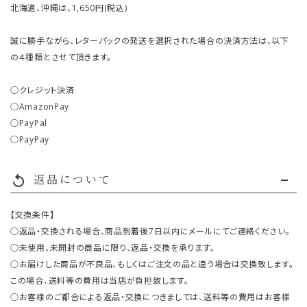
北海道、沖縄は、1,650円(税込)
誠に勝手ながら、レターパックの発送を選択された場合の決済方法は、以下
の４種類とさせて頂きます。
○クレジット決済
○AmazonPay
○PayPal
○PayPay
返品について
replay
【交換条件】
○返品・交換される場合、商品到着後7日以内にメールにてご連絡ください。
○未使用、未開封の商品に限り、返品・交換を承ります。
○お届けした商品が不良品、もしくはご注文の品と違う場合は交換致します。
この場合、送料等の費用は当店が負担致します。
○お客様のご都合による返品・交換につきましては、送料等の費用はお客様