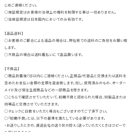
じめご連絡ください。
○保証規定はお客様の法律上の権利を制限する事は一切ありません。
○当保証規定は日本国内においてのみ有効です。
【返品送料】
○お客様のご都合による返品の場合は、弊社宛ての送料のご負担をお願い致
します。
○不良品の場合は送料着払いにて返品願います。
【不良品】
○商品到着後7日以内にご連絡ください。正規品/代替品と交換または送料を
含めたお支払い金額の全額を返金致します。但し、使用済みのもの、オーダー
メイド及び受注生産商品などの一部商品を除きます。
○こちらで確認させていただいて、初期不良と認められた場合、同製品または
同等品と交換させていただきます。
○チェックに日数をいただく場合もございますのでご了承下さい。
○「初期不良」とは、以下の基準を満たしている必要があります。
・お送りしたときの、運送会社の送り状の控え（送っていただくときはコピーで