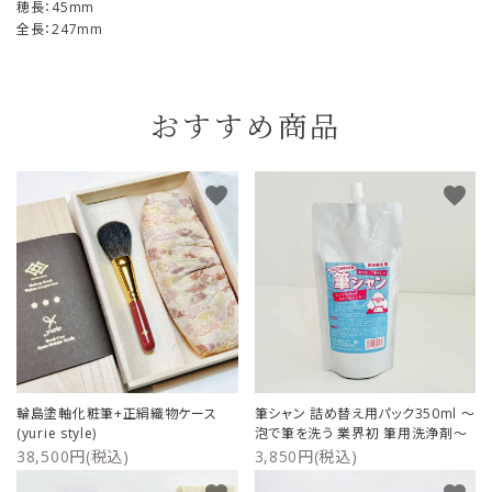
穂長：45mm
全長：247mm
おすすめ商品
favorite
favorite
輪島塗軸化粧筆+正絹織物ケース
筆シャン 詰め替え用パック350ml ～
(yurie style)
泡で筆を洗う 業界初 筆用洗浄剤～
38,500円(税込)
3,850円(税込)