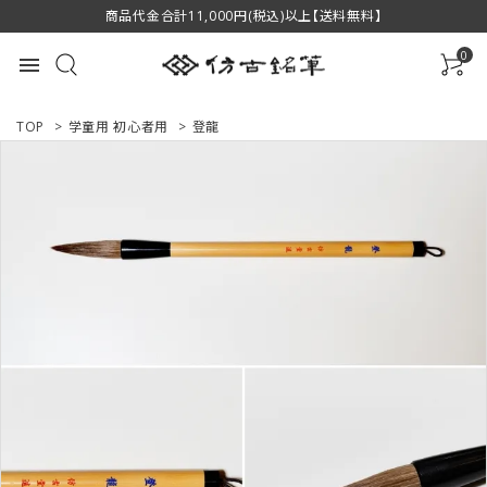
商品代金合計11,000円(税込)以上【送料無料】
0
menu
TOP
>
学童用 初心者用
>
登龍
ACCOUNT MENU
ようこそ ゲスト 様
ログイン
新規会員登録
商品一覧
用途で選ぶ
私たちについて