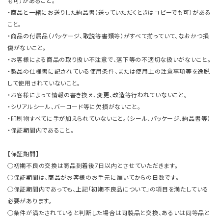
も可）があること。
・商品と一緒にお送りした納品書（送っていただくときはコピーでも可）がある
こと。
・商品の付属品（パッケージ、取説等書類等）がすべて揃っていて、なおかつ損
傷がないこと。
・お客様による商品の取り扱い不注意で、落下等の不適切な扱いがないこと。
・製品の仕様書に記されている使用条件、または使用上の注意事項等を逸脱
して使用されていないこと。
・お客様によって情報の書き換え、変更、改造等行われていないこと。
・シリアルシール、バーコード等に欠損がないこと。
・印刷物すべてに手が加えられていないこと。（シール、パッケージ、納品書等）
・保証期間内であること。
【保証期間】
○初期不良の交換は商品到着後7日以内とさせていただきます。
○保証期間は、商品がお客様のお手元に届いてからの日数です。
○保証期間内であっても、上記「初期不良品について」の項目を満たしている
必要があります。
○条件が満たされていると判断した場合は同製品と交換、あるいは同等品と