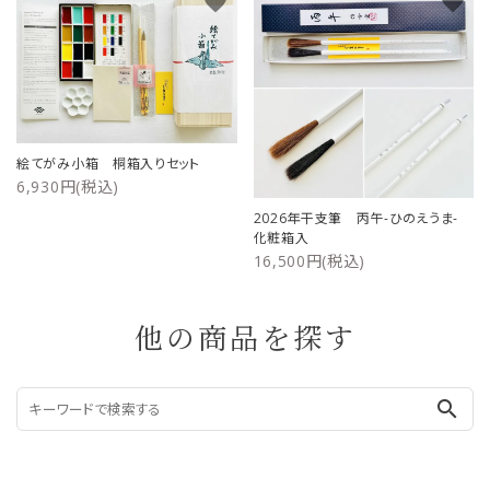
favorite
favorite
絵てがみ小箱 桐箱入りセット
6,930円(税込)
2026年干支筆 丙午-ひのえうま-
化粧箱入
16,500円(税込)
他の商品を探す
search