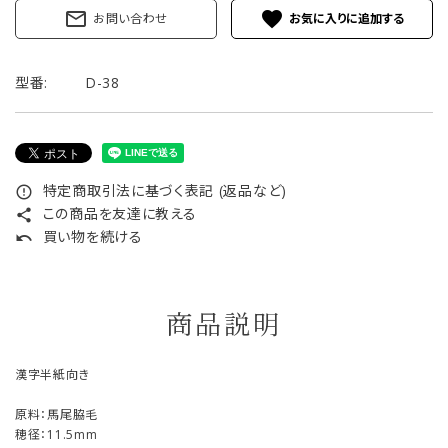
mail_outline
favorite
お問い合わせ
型番:
D-38
特定商取引法に基づく表記 (返品など)
error_outline
この商品を友達に教える
share
買い物を続ける
undo
商品説明
漢字半紙向き
原料：馬尾脇毛
穂径：11.5mm