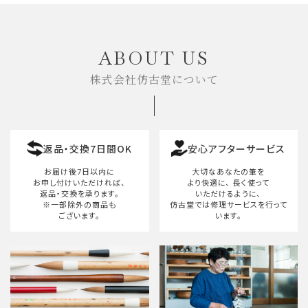
ABOUT US
株式会社仿古堂について
返品・交換7日間OK
安心アフターサービス
お届け後7日以内に
大切なあなたの筆を
お申し付けいただければ、
より快適に、
長く使って
返品・交換を承ります。
いただけるように、
※一部除外の商品も
仿古堂では修理サービスを行って
ございます。
います。