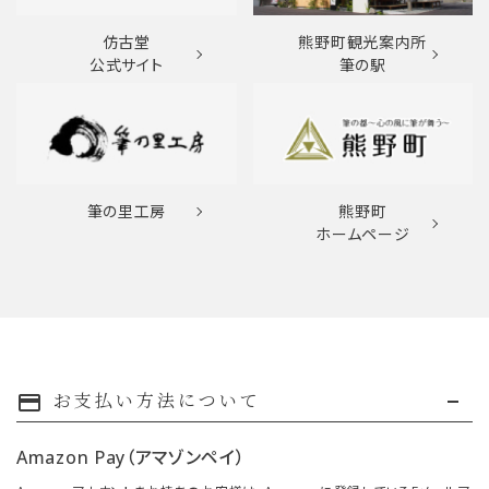
仿古堂
熊野町観光案内所
公式サイト
筆の駅
筆の里工房
熊野町
ホームページ
お支払い方法について
payment
Amazon Pay（アマゾンペイ）