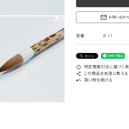
リップブラシ
贈り物（限定セット）
オプション・その他
mail_outline
お問い合わ
洗顔ブラシ
型番:
B-11
特定商取引法に基づく表記
error_outline
この商品を友達に教える
share
買い物を続ける
undo