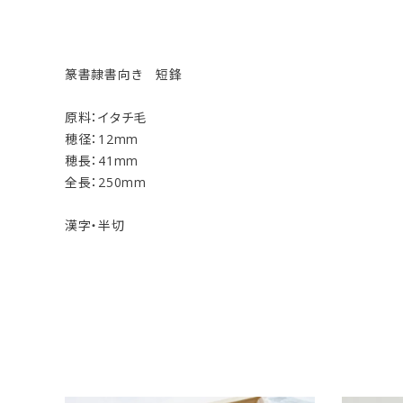
篆書隷書向き 短鋒
原料：イタチ毛
穂径：12mm
穂長：41mm
全長：250mm
漢字・半切