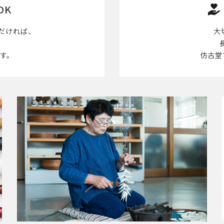
OK
だければ、
大
す。
仿古堂