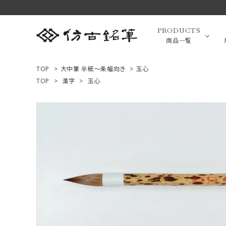
PRODUCTS
商品一覧
TOP
>
大中筆 半紙～条幅向き
>
玉心
TOP
>
漢字
>
玉心
高級羊毛
ACCOUNT MENU
ようこそ ゲスト 様
小筆（面相
ログイン
新規会員登録
画筆・絵
商品一覧
用途で選ぶ
高級化粧
私たちについて