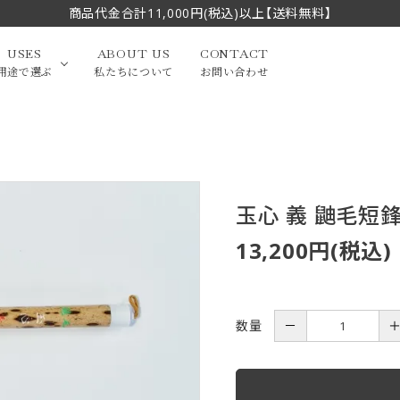
商品代金合計11,000円(税込)以上【送料無料】
USES
ABOUT US
CONTACT
用途で選ぶ
私たちについて
お問い合わせ
大中筆（半切・条幅以
かな
漢字
（作品向き）
上）
玉心 義 鼬毛短鋒 
写経・御朱印
画筆・絵てがみ
系）
小筆
13,200円(税込)
贈り物（限定セット）
洗浄剤・その他
てがみ
限定品・セット品
数量
－
フェイスブラシ
チークブラシ
筆
化粧筆