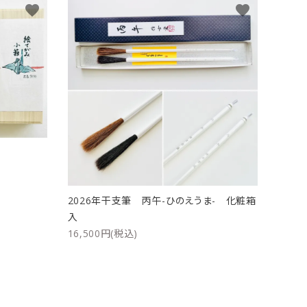
favorite
favorite
ト
2026年干支筆 丙午-ひのえうま- 化粧箱
入
16,500円(税込)