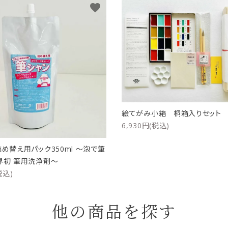
favorite
絵てがみ小箱 桐箱入りセッ
6,930円(税込)
詰め替え用パック350ml ～泡で筆
界初 筆用洗浄剤～
税込)
他の商品を探す