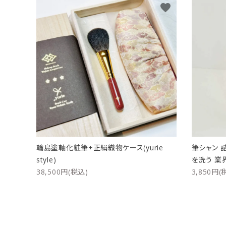
favorite
輪島塗軸化粧筆+正絹織物ケース(yurie
筆シャン 
style)
を洗う 業
38,500円(税込)
3,850円(