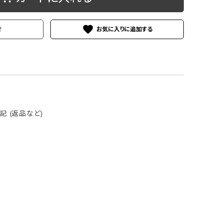
ケース
洗浄剤・その他
favorite
せ
 (返品など)