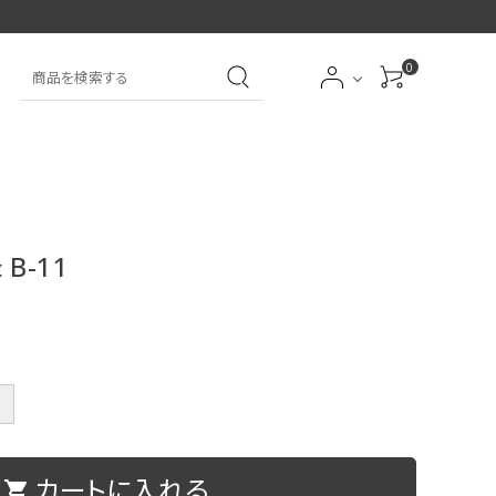
0
大中筆（半紙～条幅向
詩文書
実用書
大中小筆（半紙向き）
き）
B-11
前衛
大字
特大筆・珍品筆
学童用（初心者用）
洗浄剤
オプション・その他
＋
アイシャドーブラシ
アイブローブラシ
カートに入れる
限定品
贈り物
shopping_cart