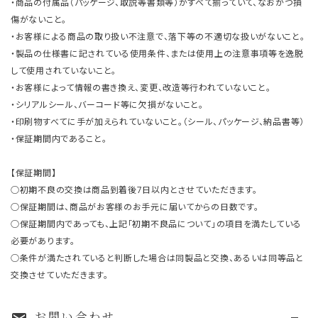
・商品の付属品（パッケージ、取説等書類等）がすべて揃っていて、なおかつ損
傷がないこと。
・お客様による商品の取り扱い不注意で、落下等の不適切な扱いがないこと。
・製品の仕様書に記されている使用条件、または使用上の注意事項等を逸脱
して使用されていないこと。
・お客様によって情報の書き換え、変更、改造等行われていないこと。
・シリアルシール、バーコード等に欠損がないこと。
・印刷物すべてに手が加えられていないこと。（シール、パッケージ、納品書等）
・保証期間内であること。
【保証期間】
○初期不良の交換は商品到着後7日以内とさせていただきます。
○保証期間は、商品がお客様のお手元に届いてからの日数です。
○保証期間内であっても、上記「初期不良品について」の項目を満たしている
必要があります。
○条件が満たされていると判断した場合は同製品と交換、あるいは同等品と
交換させていただきます。
お問い合わせ