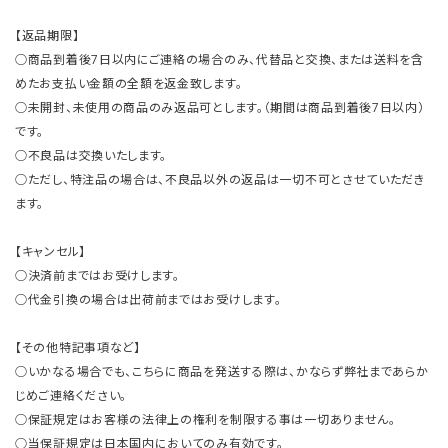
【返品期限】
○商品到着後7日以内にご連絡の場合のみ、代替品と交換、または送料を含
めたお支払い金額の全額を返金致します。
○未開封、未使用の商品のみ返品可とします。（期間は商品到着後7日以内）
です。
○不良品は交換いたします。
○ただし、特注品の場合は、不良品以外の返品は一切不可とさせていただき
ます。
【キャンセル】
○決済前まではお受けします。
○代金引換の場合は出荷前まではお受けします。
【その他特記事項など】
○いかなる場合でも、こちらに商品を発送する際は、かならず弊社まであらか
じめご連絡ください。
○保証規定はお客様の法律上の権利を制限する事は一切ありません。
○当保証規定は日本国内においてのみ有効です。