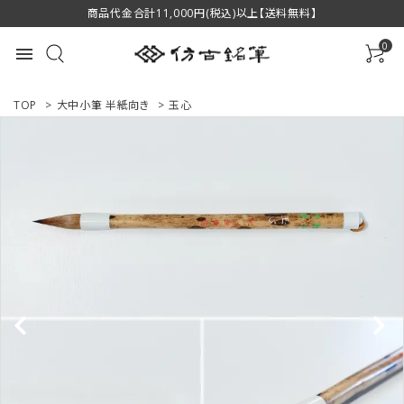
商品代金合計11,000円(税込)以上【送料無料】
0
menu
TOP
>
大中小筆 半紙向き
>
玉心
ACCOUNT MENU
ようこそ ゲスト 様
ログイン
新規会員登録
商品一覧
用途で選ぶ
私たちについて