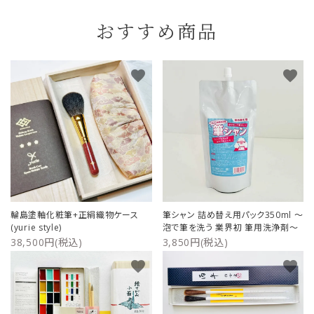
おすすめ商品
favorite
favorite
輪島塗軸化粧筆+正絹織物ケース
筆シャン 詰め替え用パック350ml ～
(yurie style)
泡で筆を洗う 業界初 筆用洗浄剤～
38,500円(税込)
3,850円(税込)
favorite
favorite