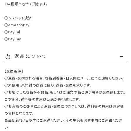
の４種類とさせて頂きます。
○クレジット決済
○AmazonPay
○PayPal
○PayPay
返品について
replay
【交換条件】
○返品・交換される場合、商品到着後7日以内にメールにてご連絡ください。
○未使用、未開封の商品に限り、返品・交換を承ります。
○お届けした商品が不良品、もしくはご注文の品と違う場合は交換致します。
この場合、送料等の費用は当店が負担致します。
○お客様のご都合による返品・交換につきましては、送料等の費用はお客様
の負担となります。
商品到着後7日以内にご返送ください。その場合も必ず事前にご連絡くださ
い。