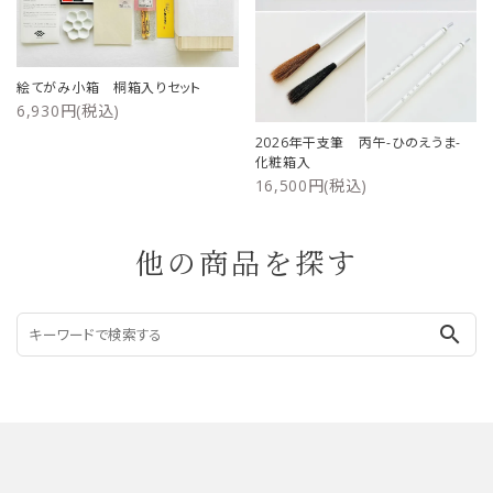
絵てがみ小箱 桐箱入りセット
6,930円(税込)
2026年干支筆 丙午-ひのえうま-
化粧箱入
16,500円(税込)
他の商品を探す
search