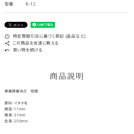
型番:
B-12
特定商取引法に基づく表記 (返品など)
error_outline
この商品を友達に教える
share
買い物を続ける
undo
商品説明
篆書隷書向き 短鋒
原料：イタチ毛
穂径：11mm
穂長：37mm
全長：250mm