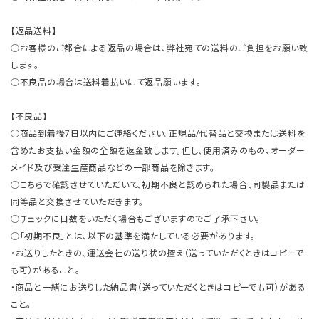
【返品送料】
○お客様のご都合による返品の場合は、弊社宛ての送料のご負担をお願い致
します。
○不良品の場合は送料着払いにて返品願います。
【不良品】
○商品到着後7日以内にご連絡ください。正規品/代替品と交換または送料を
含めたお支払い金額の全額を返金致します。但し、使用済みのもの、オーダー
メイド及び受注生産商品などの一部商品を除きます。
○こちらで確認させていただいて、初期不良と認められた場合、同製品または
同等品と交換させていただきます。
○チェックに日数をいただく場合もございますのでご了承下さい。
○「初期不良」とは、以下の基準を満たしている必要があります。
・お送りしたときの、運送会社の送り状の控え（送っていただくときはコピーで
も可）があること。
・商品と一緒にお送りした納品書（送っていただくときはコピーでも可）がある
こと。