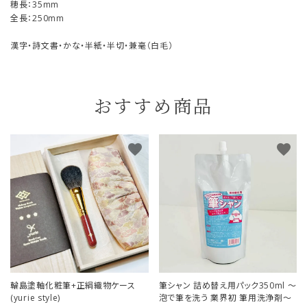
穂長：35mm
全長：250mm
漢字・詩文書・かな・半紙・半切・兼毫（白毛）
おすすめ商品
favorite
favorite
輪島塗軸化粧筆+正絹織物ケース
筆シャン 詰め替え用パック350ml ～
(yurie style)
泡で筆を洗う 業界初 筆用洗浄剤～