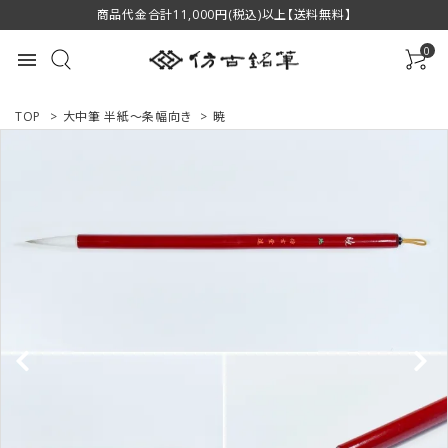
商品代金合計11,000円(税込)以上【送料無料】
0
menu
TOP
>
大中筆 半紙～条幅向き
>
暁
ACCOUNT MENU
ようこそ ゲスト 様
ログイン
新規会員登録
商品一覧
用途で選ぶ
私たちについて