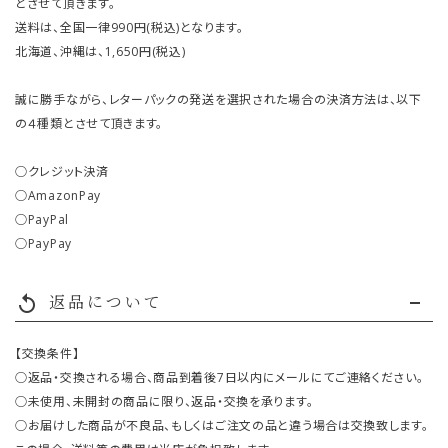
とさせて頂きます。
送料は、全国一律990円(税込)となります。
北海道、沖縄は、1,650円(税込)
誠に勝手ながら、レターパックの発送を選択された場合の決済方法は、以下
の４種類とさせて頂きます。
○クレジット決済
○AmazonPay
○PayPal
○PayPay
返品について
replay
【交換条件】
○返品・交換される場合、商品到着後7日以内にメールにてご連絡ください。
○未使用、未開封の商品に限り、返品・交換を承ります。
○お届けした商品が不良品、もしくはご注文の品と違う場合は交換致します。