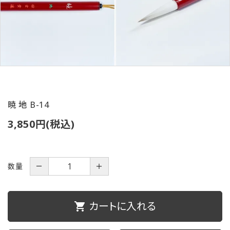
ご利用ガイド
プライバシーポリシー
特定商取引法について
お問い合わせ
暁 地 B-14
3,850円(税込)
数量
－
＋
カートに入れる
shopping_cart