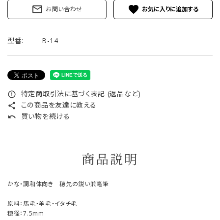
mail_outline
favorite
お問い合わせ
型番:
B-14
特定商取引法に基づく表記 (返品など)
error_outline
この商品を友達に教える
share
買い物を続ける
undo
商品説明
かな・調和体向き 穂先の鋭い兼毫筆
原料：馬毛・羊毛・イタチ毛
穂径：7.5mm