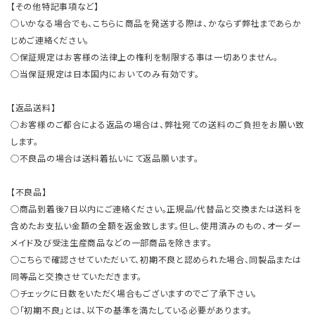
【その他特記事項など】
○いかなる場合でも、こちらに商品を発送する際は、かならず弊社まであらか
じめご連絡ください。
○保証規定はお客様の法律上の権利を制限する事は一切ありません。
○当保証規定は日本国内においてのみ有効です。
【返品送料】
○お客様のご都合による返品の場合は、弊社宛ての送料のご負担をお願い致
します。
○不良品の場合は送料着払いにて返品願います。
【不良品】
○商品到着後7日以内にご連絡ください。正規品/代替品と交換または送料を
含めたお支払い金額の全額を返金致します。但し、使用済みのもの、オーダー
メイド及び受注生産商品などの一部商品を除きます。
○こちらで確認させていただいて、初期不良と認められた場合、同製品または
同等品と交換させていただきます。
○チェックに日数をいただく場合もございますのでご了承下さい。
○「初期不良」とは、以下の基準を満たしている必要があります。