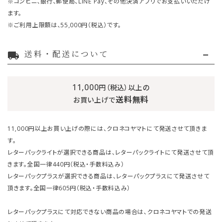
※コンビニ、銀行、郵便局、LINE Pay、その他決済アプリでお支払いいただけ
ます。
※ご利用上限額は、55,000円（税込）です。
送料・配送について
local_shipping
11,000
円（税込）以上の
送料無料
お買い上げで
11,000円以上お買い上げの際には、クロネコヤマトにて発送させて頂きま
す。
レターパックライトが選択できる商品は、レターパックライトにて発送させて頂
きます。全国一律440円（税込・手数料込み）
レターパックプラスが選択できる商品は、レターパックプラスにて発送させて
頂きます。全国一律605円（税込・手数料込み）
レターパックプラスにて対応できない商品の場合は、クロネコヤマトでの発送