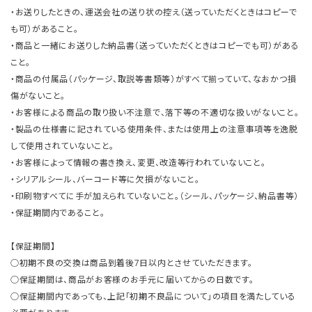
・お送りしたときの、運送会社の送り状の控え（送っていただくときはコピーで
も可）があること。
・商品と一緒にお送りした納品書（送っていただくときはコピーでも可）がある
こと。
・商品の付属品（パッケージ、取説等書類等）がすべて揃っていて、なおかつ損
傷がないこと。
・お客様による商品の取り扱い不注意で、落下等の不適切な扱いがないこと。
・製品の仕様書に記されている使用条件、または使用上の注意事項等を逸脱
して使用されていないこと。
・お客様によって情報の書き換え、変更、改造等行われていないこと。
・シリアルシール、バーコード等に欠損がないこと。
・印刷物すべてに手が加えられていないこと。（シール、パッケージ、納品書等）
・保証期間内であること。
【保証期間】
○初期不良の交換は商品到着後7日以内とさせていただきます。
○保証期間は、商品がお客様のお手元に届いてからの日数です。
○保証期間内であっても、上記「初期不良品について」の項目を満たしている