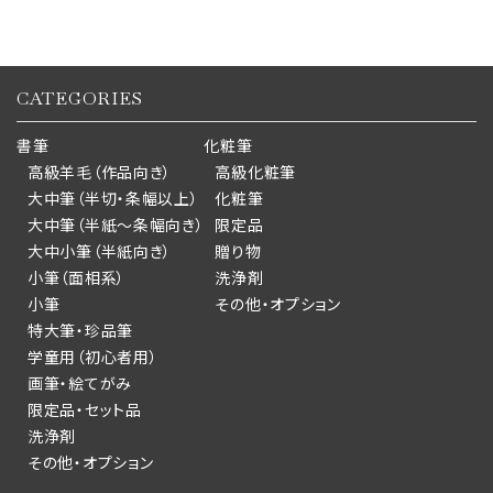
CATEGORIES
書筆
化粧筆
高級羊毛（作品向き）
高級化粧筆
大中筆（半切・条幅以上）
化粧筆
大中筆（半紙～条幅向き）
限定品
大中小筆（半紙向き）
贈り物
小筆（面相系）
洗浄剤
小筆
その他・オプション
特大筆・珍品筆
学童用（初心者用）
画筆・絵てがみ
限定品・セット品
洗浄剤
その他・オプション