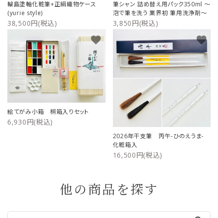
輪島塗軸化粧筆+正絹織物ケース
筆シャン 詰め替え用パック350ml ～
(yurie style)
泡で筆を洗う 業界初 筆用洗浄剤～
38,500円(税込)
3,850円(税込)
favorite
favorite
絵てがみ小箱 桐箱入りセット
6,930円(税込)
2026年干支筆 丙午-ひのえうま-
化粧箱入
16,500円(税込)
他の商品を探す