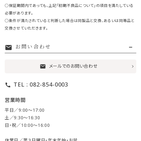
○保証期間内であっても、上記「初期不良品について」の項目を満たしている
必要があります。
○条件が満たされていると判断した場合は同製品と交換、あるいは同等品と
交換させていただきます。
お問い合わせ
mail
メールでのお問い合わせ
mail
TEL : 082-854-0003
call
営業時間
平日／9:00〜17:00
土／9:30〜16:30
日・祝／10:00〜16:00
休業日／第３日曜日・年末年始・お盆