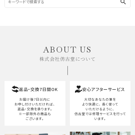
search
ABOUT US
株式会社仿古堂について
返品・交換7日間OK
安心アフターサービス
お届け後7日以内に
大切なあなたの筆を
お申し付けいただければ、
より快適に、
長く使って
返品・交換を承ります。
いただけるように、
※一部除外の商品も
仿古堂では修理サービスを行って
ございます。
います。