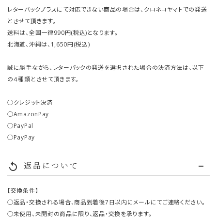
レターパックプラスにて対応できない商品の場合は、クロネコヤマトでの発送
とさせて頂きます。
送料は、全国一律990円(税込)となります。
北海道、沖縄は、1,650円(税込)
誠に勝手ながら、レターパックの発送を選択された場合の決済方法は、以下
の４種類とさせて頂きます。
○クレジット決済
○AmazonPay
○PayPal
○PayPay
返品について
replay
【交換条件】
○返品・交換される場合、商品到着後7日以内にメールにてご連絡ください。
○未使用、未開封の商品に限り、返品・交換を承ります。