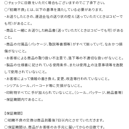
○チェックに日数をいただく場合もございますのでご了承下さい。
○「初期不良」とは、以下の基準を満たしている必要があります。
・お送りしたときの、運送会社の送り状の控え（送っていただくときはコピーで
も可）があること。
・商品と一緒にお送りした納品書（送っていただくときはコピーでも可）がある
こと。
・商品の付属品（パッケージ、取説等書類等）がすべて揃っていて、なおかつ損
傷がないこと。
・お客様による商品の取り扱い不注意で、落下等の不適切な扱いがないこと。
・製品の仕様書に記されている使用条件、または使用上の注意事項等を逸脱
して使用されていないこと。
・お客様によって情報の書き換え、変更、改造等行われていないこと。
・シリアルシール、バーコード等に欠損がないこと。
・印刷物すべてに手が加えられていないこと。（シール、パッケージ、納品書等）
・保証期間内であること。
【保証期間】
○初期不良の交換は商品到着後7日以内とさせていただきます。
○保証期間は、商品がお客様のお手元に届いてからの日数です。