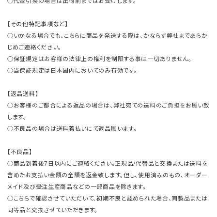
○代金引換の場合は出荷前まではお受けします。
【その他特記事項など】
○いかなる場合でも、こちらに商品を発送する際は、かならず弊社まであらか
じめご連絡ください。
○保証規定はお客様の法律上の権利を制限する事は一切ありません。
○当保証規定は日本国内においてのみ有効です。
【返品送料】
○お客様のご都合による返品の場合は、弊社宛ての送料のご負担をお願い致
します。
○不良品の場合は送料着払いにて返品願います。
【不良品】
○商品到着後7日以内にご連絡ください。正規品/代替品と交換または送料を
含めたお支払い金額の全額を返金致します。但し、使用済みのもの、オーダー
メイド及び受注生産商品などの一部商品を除きます。
○こちらで確認させていただいて、初期不良と認められた場合、同製品または
同等品と交換させていただきます。