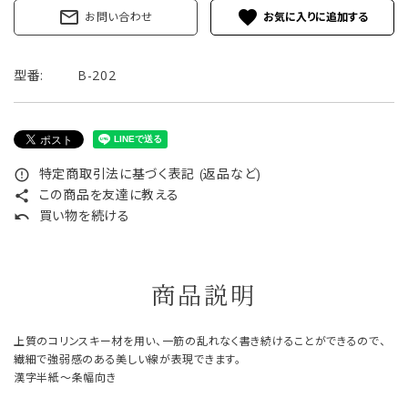
mail_outline
favorite
お問い合わせ
型番:
B-202
特定商取引法に基づく表記 (返品など)
error_outline
この商品を友達に教える
share
買い物を続ける
undo
商品説明
上質のコリンスキー材を用い、一筋の乱れなく書き続けることができるので、
繊細で強弱感のある美しい線が表現できます。
漢字半紙～条幅向き