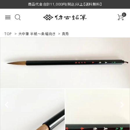
商品代金合計11,000円(税込)以上【送料無料】
0
menu
TOP
>
大中筆 半紙～条幅向き
>
真秀
ACCOUNT MENU
ようこそ ゲスト 様
ログイン
新規会員登録
商品一覧
用途で選ぶ
私たちについて