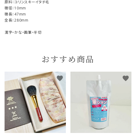
原料：コリンスキーイタチ毛
穂径：10mm
穂長：47mm
全長：280mm
漢字・かな・画筆・半切
おすすめ商品
favorite
favorite