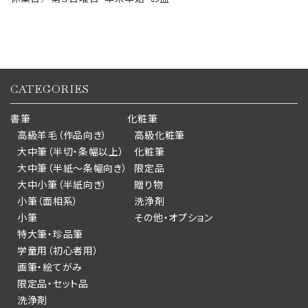
CATEGORIES
書筆
化粧筆
高級羊毛（作品向き）
高級化粧筆
大中筆（半切・条幅以上）
化粧筆
大中筆（半紙～条幅向き）
限定品
大中小筆（半紙向き）
贈り物
小筆（面相系）
洗浄剤
小筆
その他・オプション
特大筆・珍品筆
学童用（初心者用）
画筆・絵てがみ
限定品・セット品
洗浄剤