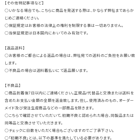
【その他特記事項など】
○いかなる場合でも、こちらに商品を発送する際は、かならず弊社まであらか
じめご連絡ください。
○保証規定はお客様の法律上の権利を制限する事は一切ありません。
○当保証規定は日本国内においてのみ有効です。
【返品送料】
○お客様のご都合による返品の場合は、弊社宛ての送料のご負担をお願い致
します。
○不良品の場合は送料着払いにて返品願います。
【不良品】
○商品到着後7日以内にご連絡ください。正規品/代替品と交換または送料を
含めたお支払い金額の全額を返金致します。但し、使用済みのもの、オーダー
メイド及び受注生産商品などの一部商品を除きます。
○こちらで確認させていただいて、初期不良と認められた場合、同製品または
同等品と交換させていただきます。
○チェックに日数をいただく場合もございますのでご了承下さい。
○「初期不良」とは、以下の基準を満たしている必要があります。