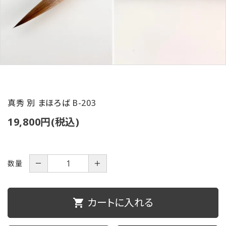
ご利用ガイド
プライバシーポリシー
特定商取引法について
お問い合わせ
真秀 別 まほろば B-203
19,800円(税込)
数量
－
＋
カートに入れる
shopping_cart