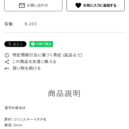
mail_outline
favorite
お問い合わせ
型番:
B-203
特定商取引法に基づく表記 (返品など)
error_outline
この商品を友達に教える
share
買い物を続ける
undo
商品説明
漢字半紙向き
原料：コリンスキーイタチ毛
穂径：9mm