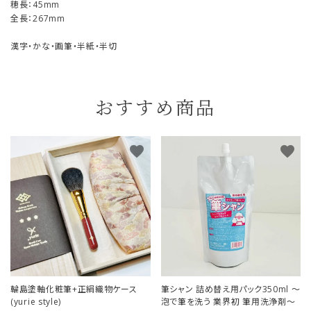
穂長：45mm
全長：267mm
漢字・かな・画筆・半紙・半切
おすすめ商品
favorite
favorite
輪島塗軸化粧筆+正絹織物ケース
筆シャン 詰め替え用パック350ml ～
(yurie style)
泡で筆を洗う 業界初 筆用洗浄剤～