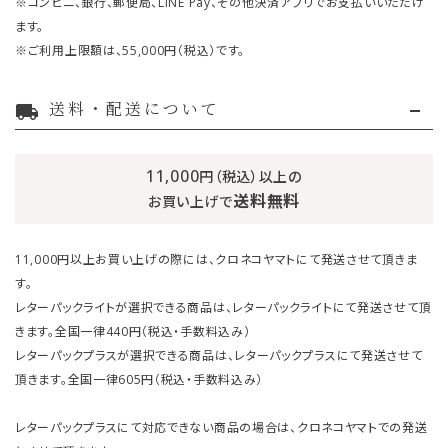
※コンビニ、銀行、郵便局、LINE Pay、その他決済アプリでお支払いいただけ
ます。
※ご利用上限額は、55,000円（税込）です。
送料・配送について
local_shipping
11,000
円（税込）以上の
送料無料
お買い上げで
11,000円以上お買い上げの際には、クロネコヤマトにて発送させて頂きま
す。
レターパックライトが選択できる商品は、レターパックライトにて発送させて頂
きます。全国一律440円（税込・手数料込み）
レターパックプラスが選択できる商品は、レターパックプラスにて発送させて
頂きます。全国一律605円（税込・手数料込み）
レターパックプラスにて対応できない商品の場合は、クロネコヤマトでの発送