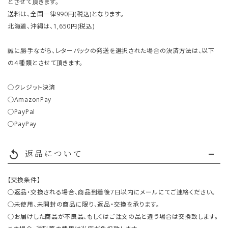
とさせて頂きます。
送料は、全国一律990円(税込)となります。
北海道、沖縄は、1,650円(税込)
誠に勝手ながら、レターパックの発送を選択された場合の決済方法は、以下
の４種類とさせて頂きます。
○クレジット決済
○AmazonPay
○PayPal
○PayPay
返品について
replay
【交換条件】
○返品・交換される場合、商品到着後7日以内にメールにてご連絡ください。
○未使用、未開封の商品に限り、返品・交換を承ります。
○お届けした商品が不良品、もしくはご注文の品と違う場合は交換致します。