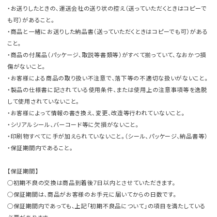
・お送りしたときの、運送会社の送り状の控え（送っていただくときはコピーで
も可）があること。
・商品と一緒にお送りした納品書（送っていただくときはコピーでも可）がある
こと。
・商品の付属品（パッケージ、取説等書類等）がすべて揃っていて、なおかつ損
傷がないこと。
・お客様による商品の取り扱い不注意で、落下等の不適切な扱いがないこと。
・製品の仕様書に記されている使用条件、または使用上の注意事項等を逸脱
して使用されていないこと。
・お客様によって情報の書き換え、変更、改造等行われていないこと。
・シリアルシール、バーコード等に欠損がないこと。
・印刷物すべてに手が加えられていないこと。（シール、パッケージ、納品書等）
・保証期間内であること。
【保証期間】
○初期不良の交換は商品到着後7日以内とさせていただきます。
○保証期間は、商品がお客様のお手元に届いてからの日数です。
○保証期間内であっても、上記「初期不良品について」の項目を満たしている