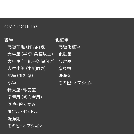
CATEGORIES
書筆
化粧筆
高級羊毛（作品向き）
高級化粧筆
大中筆（半切・条幅以上）
化粧筆
大中筆（半紙～条幅向き）
限定品
大中小筆（半紙向き）
贈り物
小筆（面相系）
洗浄剤
小筆
その他・オプション
特大筆・珍品筆
学童用（初心者用）
画筆・絵てがみ
限定品・セット品
洗浄剤
その他・オプション