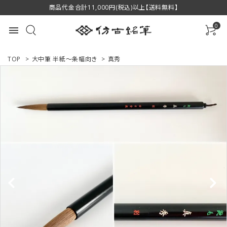
商品代金合計11,000円(税込)以上【送料無料】
0
menu
TOP
>
大中筆 半紙～条幅向き
>
真秀
ACCOUNT MENU
ようこそ ゲスト 様
ログイン
新規会員登録
商品一覧
用途で選ぶ
私たちについて