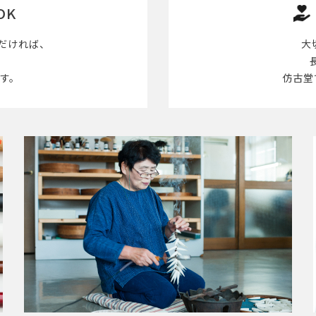
OK
だければ、
大
す。
仿古堂