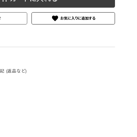
ケース
洗浄剤・その他
favorite
せ
 (返品など)