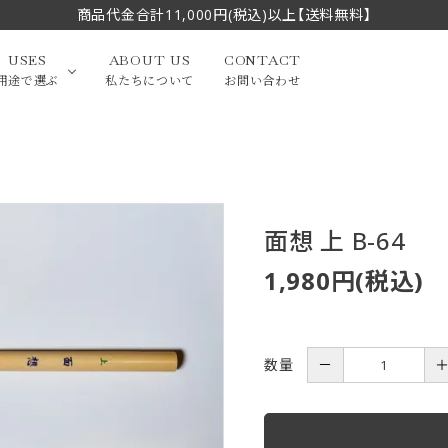
商品代金合計11,000円(税込)以上【送料無料】
USES
ABOUT US
CONTACT
用途で選ぶ
私たちについて
お問い合わせ
大中筆（半切・条幅以
かな
漢字
（作品向き）
上）
面想 上 B-64
写経・御朱印
画筆・絵てがみ
系）
小筆
1,980円(税込)
贈り物（限定セット）
洗浄剤・その他
てがみ
限定品・セット品
数量
－
フェイスブラシ
チークブラシ
筆
化粧筆