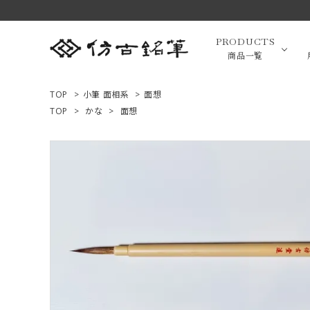
PRODUCTS
商品一覧
TOP
>
小筆 面相系
>
面想
TOP
>
かな
>
面想
高級羊毛
ACCOUNT MENU
ようこそ ゲスト 様
小筆（面相
ログイン
新規会員登録
画筆・絵
商品一覧
用途で選ぶ
高級化粧
私たちについて