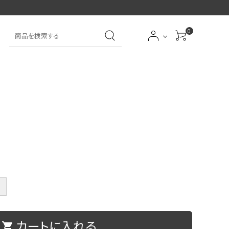
0
大中筆（半紙～条幅向
詩文書
実用書
大中小筆（半紙向き）
き）
前衛
大字
特大筆・珍品筆
学童用（初心者用）
洗浄剤
オプション・その他
＋
アイシャドーブラシ
アイブローブラシ
カートに入れる
限定品
贈り物
shopping_cart