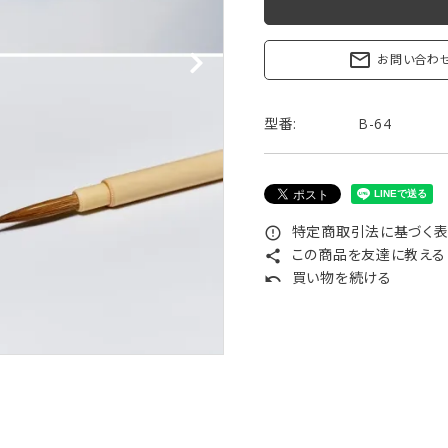
リップブラシ
贈り物（限定セット）
オプション・その他
mail_outline
お問い合わ
洗顔ブラシ
型番:
B-64
特定商取引法に基づく表記
error_outline
この商品を友達に教える
share
買い物を続ける
undo