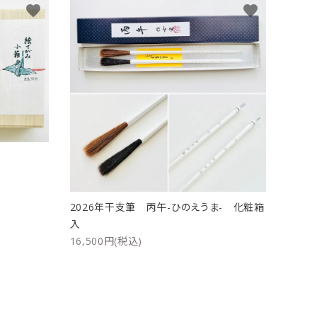
favorite
favorite
ト
2026年干支筆 丙午-ひのえうま- 化粧箱
入
16,500円(税込)