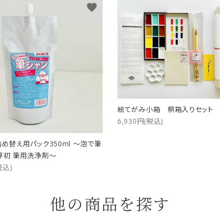
favorite
絵てがみ小箱 桐箱入りセッ
6,930円(税込)
詰め替え用パック350ml ～泡で筆
界初 筆用洗浄剤～
税込)
他の商品を探す