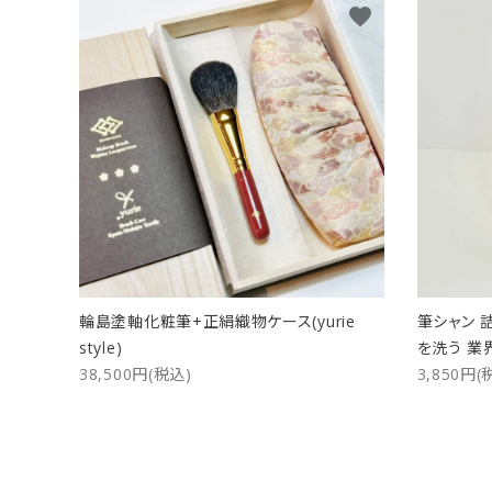
favorite
輪島塗軸化粧筆+正絹織物ケース(yurie
筆シャン 
style)
を洗う 業
38,500円(税込)
3,850円(