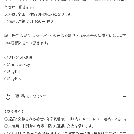
とさせて頂きます。
送料は、全国一律990円(税込)となります。
北海道、沖縄は、1,650円(税込)
誠に勝手ながら、レターパックの発送を選択された場合の決済方法は、以下
の４種類とさせて頂きます。
○クレジット決済
○AmazonPay
○PayPal
○PayPay
返品について
replay
【交換条件】
○返品・交換される場合、商品到着後7日以内にメールにてご連絡ください。
○未使用、未開封の商品に限り、返品・交換を承ります。
○お届けした商品が不良品、もしくはご注文の品と違う場合は交換致します。