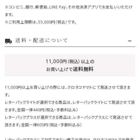
※コンビニ、銀行、郵便局、LINE Pay、その他決済アプリでお支払いいただけ
ます。
※ご利用上限額は、55,000円（税込）です。
送料・配送について
local_shipping
11,000
円（税込）以上の
送料無料
お買い上げで
11,000円以上お買い上げの際には、クロネコヤマトにて発送させて頂きま
す。
レターパックライトが選択できる商品は、レターパックライトにて発送させて頂
きます。全国一律440円（税込・手数料込み）
レターパックプラスが選択できる商品は、レターパックプラスにて発送させて
頂きます。全国一律605円（税込・手数料込み）
レターパックプラスにて対応できない商品の場合は、クロネコヤマトでの発送