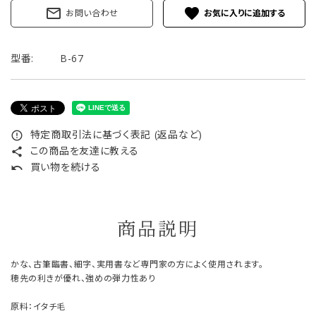
mail_outline
favorite
お問い合わせ
型番:
B-67
特定商取引法に基づく表記 (返品など)
error_outline
この商品を友達に教える
share
買い物を続ける
undo
商品説明
かな、古筆臨書、細字、実用書など専門家の方によく使用されます。
穂先の利きが優れ、強めの弾力性あり
原料：イタチ毛