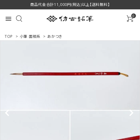
商品代金合計11,000円(税込)以上【送料無料】
0
menu
TOP
>
小筆 面相系
>
あかつき
ACCOUNT MENU
ようこそ ゲスト 様
ログイン
新規会員登録
商品一覧
用途で選ぶ
私たちについて