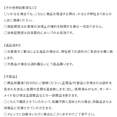
【その他特記事項など】
○いかなる場合でも、こちらに商品を発送する際は、かならず弊社まであらか
じめご連絡ください。
○保証規定はお客様の法律上の権利を制限する事は一切ありません。
○当保証規定は日本国内においてのみ有効です。
【返品送料】
○お客様のご都合による返品の場合は、弊社宛ての送料のご負担をお願い致
します。
○不良品の場合は送料着払いにて返品願います。
【不良品】
○商品到着後7日以内にご連絡ください。正規品/代替品と交換または送料を
含めたお支払い金額の全額を返金致します。但し、使用済みのもの、オーダー
メイド及び受注生産商品などの一部商品を除きます。
○こちらで確認させていただいて、初期不良と認められた場合、同製品または
同等品と交換させていただきます。
○チェックに日数をいただく場合もございますのでご了承下さい。