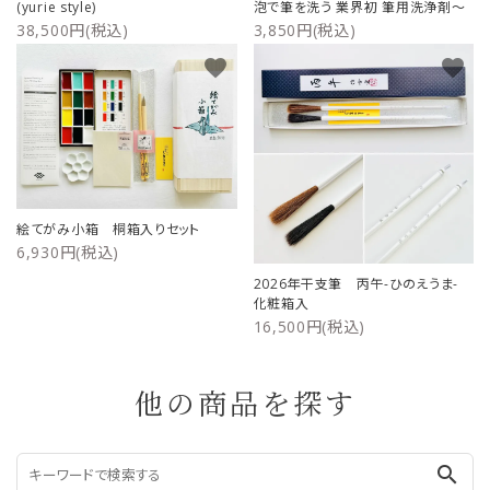
(yurie style)
泡で筆を洗う 業界初 筆用洗浄剤～
38,500円(税込)
3,850円(税込)
favorite
favorite
絵てがみ小箱 桐箱入りセット
6,930円(税込)
2026年干支筆 丙午-ひのえうま-
化粧箱入
16,500円(税込)
他の商品を探す
search