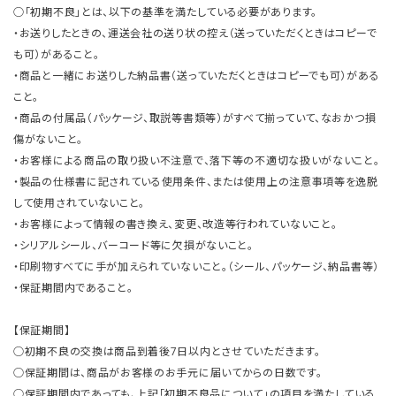
○「初期不良」とは、以下の基準を満たしている必要があります。
・お送りしたときの、運送会社の送り状の控え（送っていただくときはコピーで
も可）があること。
・商品と一緒にお送りした納品書（送っていただくときはコピーでも可）がある
こと。
・商品の付属品（パッケージ、取説等書類等）がすべて揃っていて、なおかつ損
傷がないこと。
・お客様による商品の取り扱い不注意で、落下等の不適切な扱いがないこと。
・製品の仕様書に記されている使用条件、または使用上の注意事項等を逸脱
して使用されていないこと。
・お客様によって情報の書き換え、変更、改造等行われていないこと。
・シリアルシール、バーコード等に欠損がないこと。
・印刷物すべてに手が加えられていないこと。（シール、パッケージ、納品書等）
・保証期間内であること。
【保証期間】
○初期不良の交換は商品到着後7日以内とさせていただきます。
○保証期間は、商品がお客様のお手元に届いてからの日数です。
○保証期間内であっても、上記「初期不良品について」の項目を満たしている