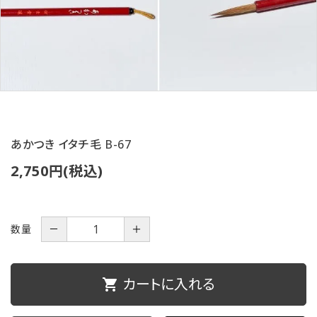
ご利用ガイド
プライバシーポリシー
特定商取引法について
お問い合わせ
あかつき イタチ毛 B-67
2,750円(税込)
数量
－
＋
カートに入れる
shopping_cart