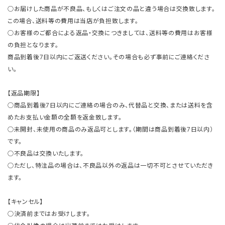
○お届けした商品が不良品、もしくはご注文の品と違う場合は交換致します。
この場合、送料等の費用は当店が負担致します。
○お客様のご都合による返品・交換につきましては、送料等の費用はお客様
の負担となります。
商品到着後7日以内にご返送ください。その場合も必ず事前にご連絡くださ
い。
【返品期限】
○商品到着後7日以内にご連絡の場合のみ、代替品と交換、または送料を含
めたお支払い金額の全額を返金致します。
○未開封、未使用の商品のみ返品可とします。（期間は商品到着後7日以内）
です。
○不良品は交換いたします。
○ただし、特注品の場合は、不良品以外の返品は一切不可とさせていただき
ます。
【キャンセル】
○決済前まではお受けします。