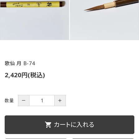
ご利用ガイド
プライバシーポリシー
特定商取引法について
お問い合わせ
歌仙 月 B-74
2,420円(税込)
数量
－
＋
カートに入れる
shopping_cart