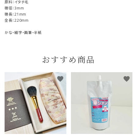
原料：イタチ毛
穂径：3mm
穂長：21mm
全長：220mm
かな・細字・画筆・半紙
おすすめ商品
favorite
favorite