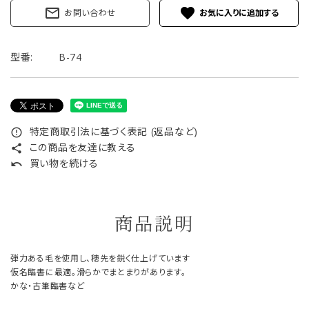
mail_outline
favorite
お問い合わせ
型番:
B-74
特定商取引法に基づく表記 (返品など)
error_outline
この商品を友達に教える
share
買い物を続ける
undo
商品説明
弾力ある毛を使用し、穂先を鋭く仕上げています
仮名臨書に最適。滑らかでまとまりがあります。
かな・古筆臨書など