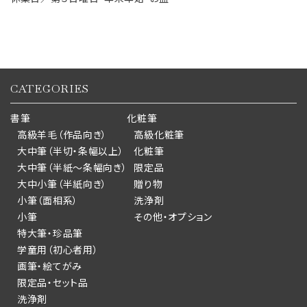
CATEGORIES
書筆
化粧筆
高級羊毛（作品向き）
高級化粧筆
大中筆（半切・条幅以上）
化粧筆
大中筆（半紙～条幅向き）
限定品
大中小筆（半紙向き）
贈り物
小筆（面相系）
洗浄剤
小筆
その他・オプション
特大筆・珍品筆
学童用（初心者用）
画筆・絵てがみ
限定品・セット品
洗浄剤