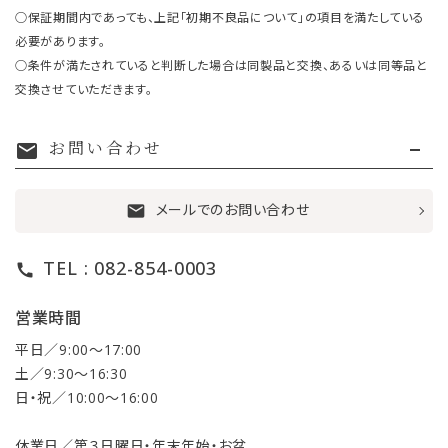
○保証期間内であっても、上記「初期不良品について」の項目を満たしている
必要があります。
○条件が満たされていると判断した場合は同製品と交換、あるいは同等品と
交換させていただきます。
お問い合わせ
mail
メールでのお問い合わせ
mail
TEL : 082-854-0003
call
営業時間
平日／9:00〜17:00
土／9:30〜16:30
日・祝／10:00〜16:00
休業日／第３日曜日・年末年始・お盆