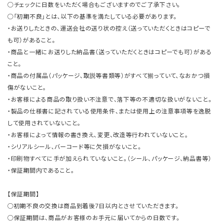
○チェックに日数をいただく場合もございますのでご了承下さい。
○「初期不良」とは、以下の基準を満たしている必要があります。
・お送りしたときの、運送会社の送り状の控え（送っていただくときはコピーで
も可）があること。
・商品と一緒にお送りした納品書（送っていただくときはコピーでも可）がある
こと。
・商品の付属品（パッケージ、取説等書類等）がすべて揃っていて、なおかつ損
傷がないこと。
・お客様による商品の取り扱い不注意で、落下等の不適切な扱いがないこと。
・製品の仕様書に記されている使用条件、または使用上の注意事項等を逸脱
して使用されていないこと。
・お客様によって情報の書き換え、変更、改造等行われていないこと。
・シリアルシール、バーコード等に欠損がないこと。
・印刷物すべてに手が加えられていないこと。（シール、パッケージ、納品書等）
・保証期間内であること。
【保証期間】
○初期不良の交換は商品到着後7日以内とさせていただきます。
○保証期間は、商品がお客様のお手元に届いてからの日数です。