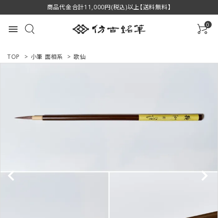
商品代金合計11,000円(税込)以上【送料無料】
0
menu
TOP
>
小筆 面相系
>
歌仙
ACCOUNT MENU
ようこそ ゲスト 様
ログイン
新規会員登録
商品一覧
用途で選ぶ
私たちについて