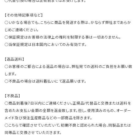
○代金引換の場合は出荷前まではお受けします。
【その他特記事項など】
○いかなる場合でも、こちらに商品を発送する際は、かならず弊社まであらか
じめご連絡ください。
○保証規定はお客様の法律上の権利を制限する事は一切ありません。
○当保証規定は日本国内においてのみ有効です。
【返品送料】
○お客様のご都合による返品の場合は、弊社宛ての送料のご負担をお願い致
します。
○不良品の場合は送料着払いにて返品願います。
【不良品】
○商品到着後7日以内にご連絡ください。正規品/代替品と交換または送料を
含めたお支払い金額の全額を返金致します。但し、使用済みのもの、オーダー
メイド及び受注生産商品などの一部商品を除きます。
○こちらで確認させていただいて、初期不良と認められた場合、同製品または
同等品と交換させていただきます。