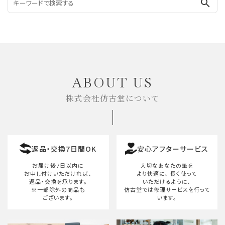
search
ABOUT US
株式会社仿古堂について
返品・交換7日間OK
安心アフターサービス
お届け後7日以内に
大切なあなたの筆を
お申し付けいただければ、
より快適に、
長く使って
返品・交換を承ります。
いただけるように、
※一部除外の商品も
仿古堂では修理サービスを行って
ございます。
います。