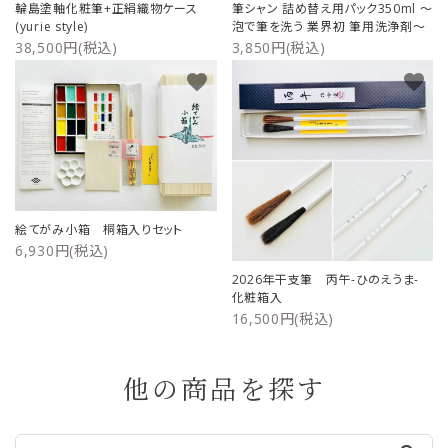
輪島塗軸化粧筆+正絹織物ケース
筆シャン 詰め替え用パック350ml ～
(yurie style)
泡で筆を洗う 業界初 筆用洗浄剤～
38,500円(税込)
3,850円(税込)
favorite
favorite
絵てがみ小箱 桐箱入りセット
6,930円(税込)
2026年干支筆 丙午-ひのえうま-
化粧箱入
16,500円(税込)
他の商品を探す