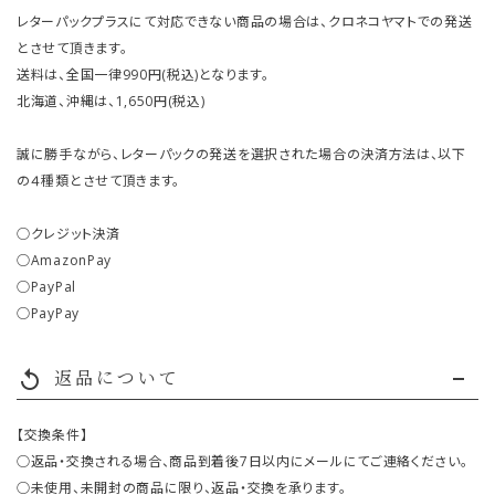
レターパックプラスにて対応できない商品の場合は、クロネコヤマトでの発送
とさせて頂きます。
送料は、全国一律990円(税込)となります。
北海道、沖縄は、1,650円(税込)
誠に勝手ながら、レターパックの発送を選択された場合の決済方法は、以下
の４種類とさせて頂きます。
○クレジット決済
○AmazonPay
○PayPal
○PayPay
返品について
replay
【交換条件】
○返品・交換される場合、商品到着後7日以内にメールにてご連絡ください。
○未使用、未開封の商品に限り、返品・交換を承ります。