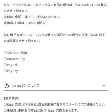
レターパックプラスにて対応できない商品の場合は、クロネコヤマトでの発送
とさせて頂きます。
送料は、全国一律990円(税込)となります。
北海道、沖縄は、1,650円(税込)
誠に勝手ながら、レターパックの発送を選択された場合の決済方法は、以下
の４種類とさせて頂きます。
○クレジット決済
○AmazonPay
○PayPal
○PayPay
返品について
replay
【交換条件】
○返品・交換される場合、商品到着後7日以内にメールにてご連絡ください。
○未使用、未開封の商品に限り、返品・交換を承ります。