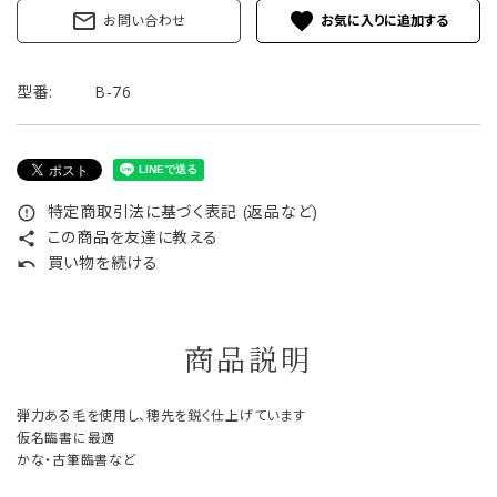
mail_outline
favorite
お問い合わせ
型番:
B-76
特定商取引法に基づく表記 (返品など)
error_outline
この商品を友達に教える
share
買い物を続ける
undo
商品説明
弾力ある毛を使用し、穂先を鋭く仕上げています
仮名臨書に最適
かな・古筆臨書など