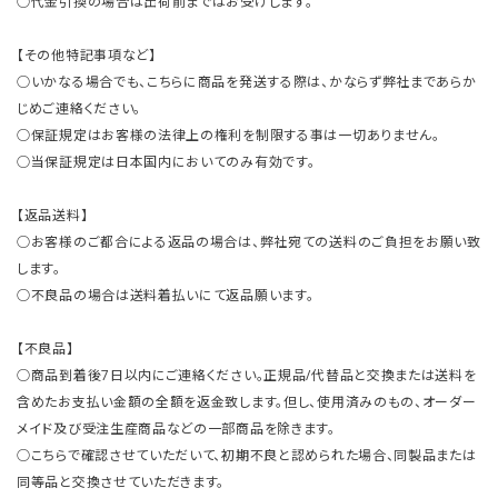
○代金引換の場合は出荷前まではお受けします。
【その他特記事項など】
○いかなる場合でも、こちらに商品を発送する際は、かならず弊社まであらか
じめご連絡ください。
○保証規定はお客様の法律上の権利を制限する事は一切ありません。
○当保証規定は日本国内においてのみ有効です。
【返品送料】
○お客様のご都合による返品の場合は、弊社宛ての送料のご負担をお願い致
します。
○不良品の場合は送料着払いにて返品願います。
【不良品】
○商品到着後7日以内にご連絡ください。正規品/代替品と交換または送料を
含めたお支払い金額の全額を返金致します。但し、使用済みのもの、オーダー
メイド及び受注生産商品などの一部商品を除きます。
○こちらで確認させていただいて、初期不良と認められた場合、同製品または
同等品と交換させていただきます。