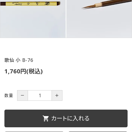
ご利用ガイド
プライバシーポリシー
特定商取引法について
お問い合わせ
歌仙 小 B-76
1,760円(税込)
数量
－
＋
カートに入れる
shopping_cart