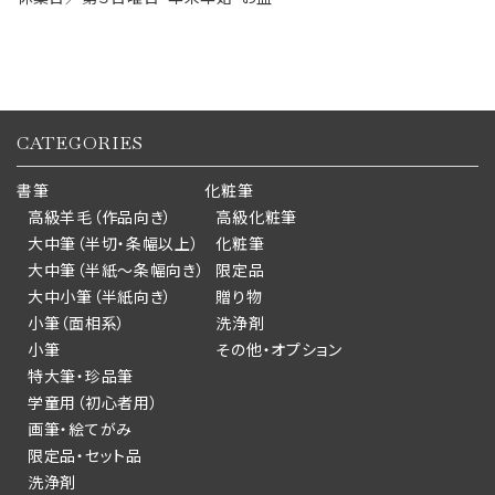
CATEGORIES
書筆
化粧筆
高級羊毛（作品向き）
高級化粧筆
大中筆（半切・条幅以上）
化粧筆
大中筆（半紙～条幅向き）
限定品
大中小筆（半紙向き）
贈り物
小筆（面相系）
洗浄剤
小筆
その他・オプション
特大筆・珍品筆
学童用（初心者用）
画筆・絵てがみ
限定品・セット品
洗浄剤