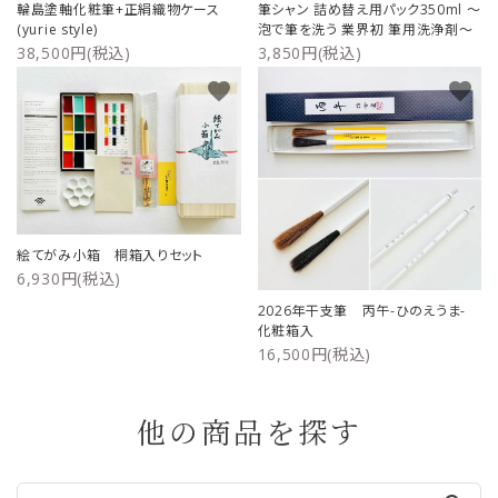
輪島塗軸化粧筆+正絹織物ケース
筆シャン 詰め替え用パック350ml ～
(yurie style)
泡で筆を洗う 業界初 筆用洗浄剤～
38,500円(税込)
3,850円(税込)
favorite
favorite
絵てがみ小箱 桐箱入りセット
6,930円(税込)
2026年干支筆 丙午-ひのえうま-
化粧箱入
16,500円(税込)
他の商品を探す