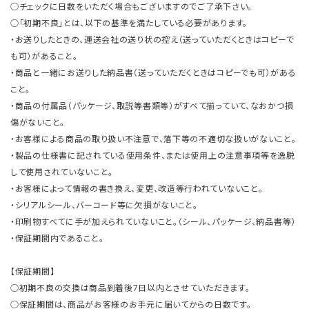
○チェックに日数をいただく場合もございますのでご了承下さい。
○「初期不良」とは、以下の基準を満たしている必要があります。
・お送りしたときの、運送会社の送り状の控え（送っていただくときはコピーで
も可）があること。
・商品と一緒にお送りした納品書（送っていただくときはコピーでも可）がある
こと。
・商品の付属品（パッケージ、取説等書類等）がすべて揃っていて、なおかつ損
傷がないこと。
・お客様による商品の取り扱い不注意で、落下等の不適切な扱いがないこと。
・製品の仕様書に記されている使用条件、または使用上の注意事項等を逸脱
して使用されていないこと。
・お客様によって情報の書き換え、変更、改造等行われていないこと。
・シリアルシール、バーコード等に欠損がないこと。
・印刷物すべてに手が加えられていないこと。（シール、パッケージ、納品書等）
・保証期間内であること。
【保証期間】
○初期不良の交換は商品到着後7日以内とさせていただきます。
○保証期間は、商品がお客様のお手元に届いてからの日数です。