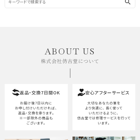
search
ABOUT US
株式会社仿古堂について
返品・交換7日間OK
安心アフターサービス
お届け後7日以内に
大切なあなたの筆を
お申し付けいただければ、
より快適に、
長く使って
返品・交換を承ります。
いただけるように、
※一部除外の商品も
仿古堂では修理サービスを行って
ございます。
います。