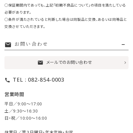
○保証期間内であっても、上記「初期不良品について」の項目を満たしている
必要があります。
○条件が満たされていると判断した場合は同製品と交換、あるいは同等品と
交換させていただきます。
お問い合わせ
mail
メールでのお問い合わせ
mail
TEL : 082-854-0003
call
営業時間
平日／9:00〜17:00
土／9:30〜16:30
日・祝／10:00〜16:00
休業日／第３日曜日・年末年始・お盆