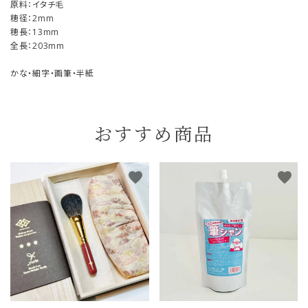
原料：イタチ毛
穂径：2mm
穂長：13mm
全長：203mm
かな・細字・画筆・半紙
おすすめ商品
favorite
favorite