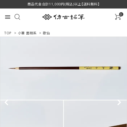
商品代金合計11,000円(税込)以上【送料無料】
0
menu
TOP
>
小筆 面相系
>
歌仙
ACCOUNT MENU
ようこそ ゲスト 様
ログイン
新規会員登録
商品一覧
用途で選ぶ
私たちについて