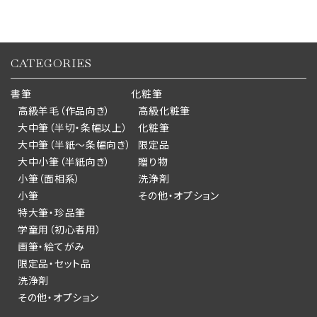
CATEGORIES
書筆
化粧筆
高級羊毛（作品向き）
高級化粧筆
大中筆（半切・条幅以上）
化粧筆
大中筆（半紙～条幅向き）
限定品
大中小筆（半紙向き）
贈り物
小筆（面相系）
洗浄剤
小筆
その他・オプション
特大筆・珍品筆
学童用（初心者用）
画筆・絵てがみ
限定品・セット品
洗浄剤
その他・オプション