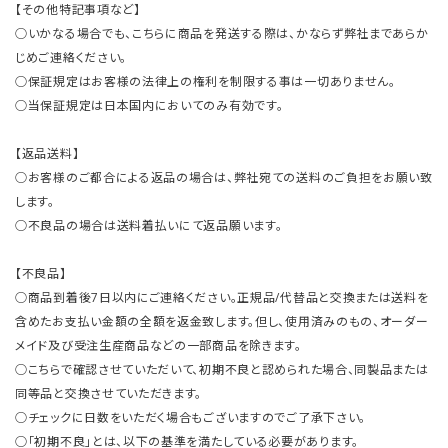
【その他特記事項など】
○いかなる場合でも、こちらに商品を発送する際は、かならず弊社まであらか
じめご連絡ください。
○保証規定はお客様の法律上の権利を制限する事は一切ありません。
○当保証規定は日本国内においてのみ有効です。
【返品送料】
○お客様のご都合による返品の場合は、弊社宛ての送料のご負担をお願い致
します。
○不良品の場合は送料着払いにて返品願います。
【不良品】
○商品到着後7日以内にご連絡ください。正規品/代替品と交換または送料を
含めたお支払い金額の全額を返金致します。但し、使用済みのもの、オーダー
メイド及び受注生産商品などの一部商品を除きます。
○こちらで確認させていただいて、初期不良と認められた場合、同製品または
同等品と交換させていただきます。
○チェックに日数をいただく場合もございますのでご了承下さい。
○「初期不良」とは、以下の基準を満たしている必要があります。