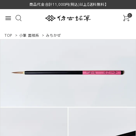
商品代金合計11,000円(税込)以上【送料無料】
0
menu
TOP
>
小筆 面相系
>
みちかぜ
ACCOUNT MENU
ようこそ ゲスト 様
ログイン
新規会員登録
商品一覧
用途で選ぶ
私たちについて