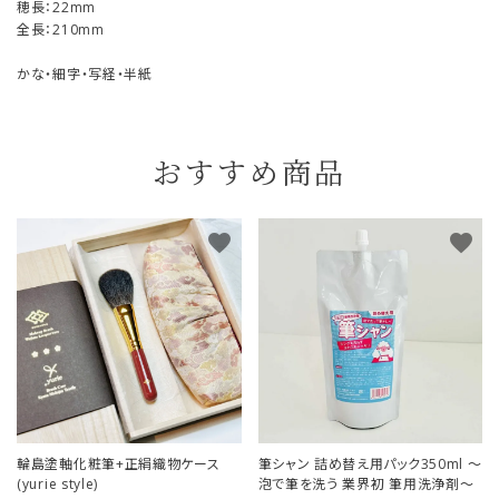
穂長：22mm
全長：210mm
かな・細字・写経・半紙
おすすめ商品
favorite
favorite
輪島塗軸化粧筆+正絹織物ケース
筆シャン 詰め替え用パック350ml ～
(yurie style)
泡で筆を洗う 業界初 筆用洗浄剤～