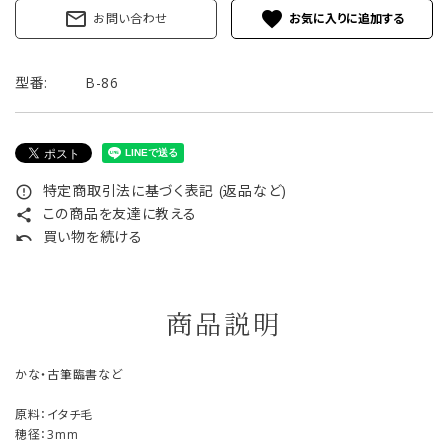
mail_outline
favorite
お問い合わせ
型番:
B-86
特定商取引法に基づく表記 (返品など)
error_outline
この商品を友達に教える
share
買い物を続ける
undo
商品説明
かな・古筆臨書など
原料：イタチ毛
穂径：3mm