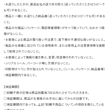
・お送りしたときの、運送会社の送り状の控え（送っていただくときはコピーで
も可）があること。
・商品と一緒にお送りした納品書（送っていただくときはコピーでも可）がある
こと。
・商品の付属品（パッケージ、取説等書類等）がすべて揃っていて、なおかつ損
傷がないこと。
・お客様による商品の取り扱い不注意で、落下等の不適切な扱いがないこと。
・製品の仕様書に記されている使用条件、または使用上の注意事項等を逸脱
して使用されていないこと。
・お客様によって情報の書き換え、変更、改造等行われていないこと。
・シリアルシール、バーコード等に欠損がないこと。
・印刷物すべてに手が加えられていないこと。（シール、パッケージ、納品書等）
・保証期間内であること。
【保証期間】
○初期不良の交換は商品到着後7日以内とさせていただきます。
○保証期間は、商品がお客様のお手元に届いてからの日数です。
○保証期間内であっても、上記「初期不良品について」の項目を満たしている