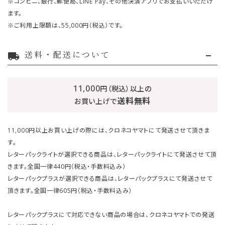
※コンビニ、銀行、郵便局、LINE Pay、その他決済アプリでお支払いいただけ
ます。
※ご利用上限額は、55,000円（税込）です。
送料・配送について
local_shipping
11,000
円（税込）以上の
送料無料
お買い上げで
11,000円以上お買い上げの際には、クロネコヤマトにて発送させて頂きま
す。
レターパックライトが選択できる商品は、レターパックライトにて発送させて頂
きます。全国一律440円（税込・手数料込み）
レターパックプラスが選択できる商品は、レターパックプラスにて発送させて
頂きます。全国一律605円（税込・手数料込み）
レターパックプラスにて対応できない商品の場合は、クロネコヤマトでの発送