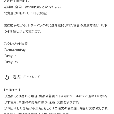
とさせて頂きます。
送料は、全国一律990円(税込)となります。
北海道、沖縄は、1,650円(税込)
誠に勝手ながら、レターパックの発送を選択された場合の決済方法は、以下
の４種類とさせて頂きます。
○クレジット決済
○AmazonPay
○PayPal
○PayPay
返品について
replay
【交換条件】
○返品・交換される場合、商品到着後7日以内にメールにてご連絡ください。
○未使用、未開封の商品に限り、返品・交換を承ります。
○お届けした商品が不良品、もしくはご注文の品と違う場合は交換致します。