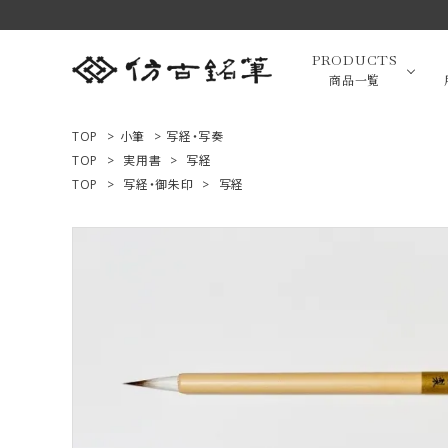
PRODUCTS
商品一覧
TOP
>
小筆
>
写経・写奏
TOP
>
実用書
>
写経
TOP
>
写経・御朱印
>
写経
高級羊毛
ACCOUNT MENU
ようこそ ゲスト 様
小筆（面相
ログイン
新規会員登録
画筆・絵
商品一覧
用途で選ぶ
高級化粧
私たちについて