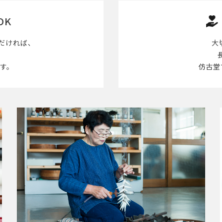
OK
だければ、
大
す。
仿古堂