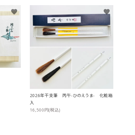
favorite
favorite
ト
2026年干支筆 丙午-ひのえうま- 化粧箱
入
16,500円(税込)