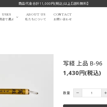
商品代金合計11,000円(税込)以上【送料無料】
USES
ABOUT US
CONTACT
用途で選ぶ
私たちについて
お問い合わせ
大中筆（半切・条幅以
かな
漢字
（作品向き）
上）
写経・御朱印
画筆・絵てがみ
系）
小筆
写経 上品 B-96
1,430円(税込)
贈り物（限定セット）
洗浄剤・その他
てがみ
限定品・セット品
数量
－
フェイスブラシ
チークブラシ
筆
化粧筆