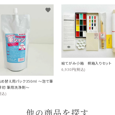
favorite
絵てがみ小箱 桐箱入りセッ
6,930円(税込)
詰め替え用パック350ml ～泡で筆
界初 筆用洗浄剤～
税込)
他の商品を探す