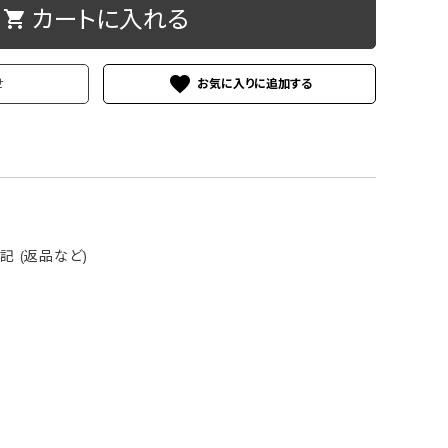
カートに入れる
shopping_cart
ケース
洗浄剤・その他
favorite
せ
 (返品など)