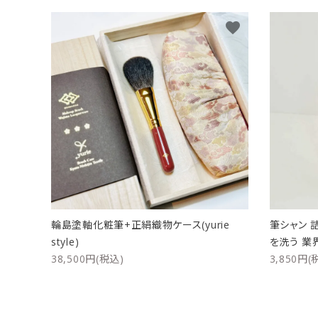
favorite
輪島塗軸化粧筆+正絹織物ケース(yurie
筆シャン 
style)
を洗う 業
38,500円(税込)
3,850円(