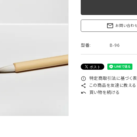
リップブラシ
贈り物（限定セット）
オプション・その他
洗顔ブラシ
mail_outline
お問い合わ
型番:
B-96
特定商取引法に基づく表記
error_outline
この商品を友達に教える
share
買い物を続ける
undo