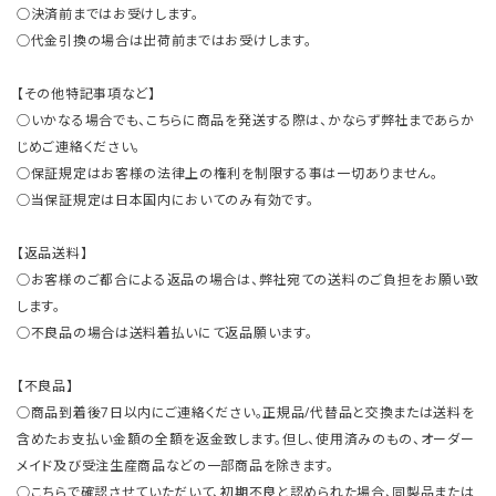
○決済前まではお受けします。
○代金引換の場合は出荷前まではお受けします。
【その他特記事項など】
○いかなる場合でも、こちらに商品を発送する際は、かならず弊社まであらか
じめご連絡ください。
○保証規定はお客様の法律上の権利を制限する事は一切ありません。
○当保証規定は日本国内においてのみ有効です。
【返品送料】
○お客様のご都合による返品の場合は、弊社宛ての送料のご負担をお願い致
します。
○不良品の場合は送料着払いにて返品願います。
【不良品】
○商品到着後7日以内にご連絡ください。正規品/代替品と交換または送料を
含めたお支払い金額の全額を返金致します。但し、使用済みのもの、オーダー
メイド及び受注生産商品などの一部商品を除きます。
○こちらで確認させていただいて、初期不良と認められた場合、同製品または