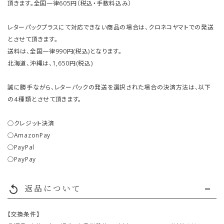
頂きます。全国一律605円（税込・手数料込み）
レターパックプラスにて対応できない商品の場合は、クロネコヤマトでの発送
とさせて頂きます。
送料は、全国一律990円(税込)となります。
北海道、沖縄は、1,650円(税込)
誠に勝手ながら、レターパックの発送を選択された場合の決済方法は、以下
の４種類とさせて頂きます。
○クレジット決済
○AmazonPay
○PayPal
○PayPay
返品について
replay
【交換条件】