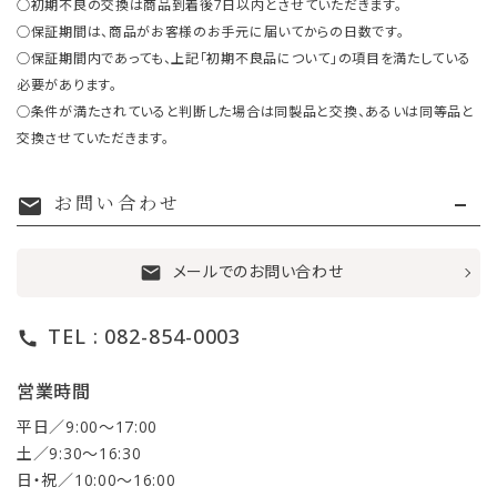
○初期不良の交換は商品到着後7日以内とさせていただきます。
○保証期間は、商品がお客様のお手元に届いてからの日数です。
○保証期間内であっても、上記「初期不良品について」の項目を満たしている
必要があります。
○条件が満たされていると判断した場合は同製品と交換、あるいは同等品と
交換させていただきます。
お問い合わせ
mail
メールでのお問い合わせ
mail
TEL : 082-854-0003
call
営業時間
平日／9:00〜17:00
土／9:30〜16:30
日・祝／10:00〜16:00