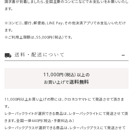
請求書が到着しましたら、全国主要のコンビニなどでお支払いをお願いいたし
ます。
※コンビニ、銀行、郵便局、LINE Pay、その他決済アプリでお支払いいただけ
ます。
※ご利用上限額は、55,000円（税込）です。
送料・配送について
local_shipping
11,000
円（税込）以上の
送料無料
お買い上げで
11,000円以上お買い上げの際には、クロネコヤマトにて発送させて頂きま
す。
レターパックライトが選択できる商品は、レターパックライトにて発送させて頂
きます。全国一律440円（税込・手数料込み）
レターパックプラスが選択できる商品は、レターパックプラスにて発送させて