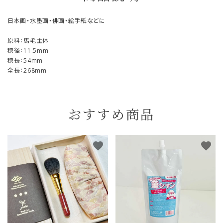
日本画・水墨画・俳画・絵手紙などに
原料：馬毛主体
穂径：11.5mm
穂長：54mm
全長：268mm
おすすめ商品
favorite
favorite