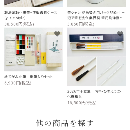
輪島塗軸化粧筆+正絹織物ケース
筆シャン 詰め替え用パック350ml ～
(yurie style)
泡で筆を洗う 業界初 筆用洗浄剤～
38,500円(税込)
3,850円(税込)
favorite
favorite
絵てがみ小箱 桐箱入りセット
6,930円(税込)
2026年干支筆 丙午-ひのえうま-
化粧箱入
16,500円(税込)
他の商品を探す