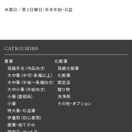
休業日／第３日曜日・年末年始・お盆
CATEGORIES
書筆
化粧筆
高級羊毛（作品向き）
高級化粧筆
大中筆（半切・条幅以上）
化粧筆
大中筆（半紙～条幅向き）
限定品
大中小筆（半紙向き）
贈り物
小筆（面相系）
洗浄剤
小筆
その他・オプション
特大筆・珍品筆
学童用（初心者用）
画筆・絵てがみ
限定品・セット品