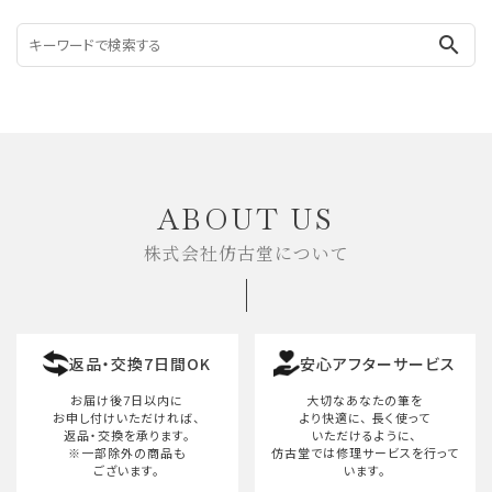
search
ABOUT US
株式会社仿古堂について
返品・交換7日間OK
安心アフターサービス
お届け後7日以内に
大切なあなたの筆を
お申し付けいただければ、
より快適に、
長く使って
返品・交換を承ります。
いただけるように、
※一部除外の商品も
仿古堂では修理サービスを行って
ございます。
います。