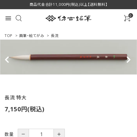
商品代金合計11,000円(税込)以上【送料無料】
0
menu
TOP
>
画筆・絵てがみ
>
長流
ACCOUNT MENU
ようこそ ゲスト 様
ログイン
新規会員登録
長流 特大
商品一覧
7,150円(税込)
用途で選ぶ
私たちについて
数量
－
＋