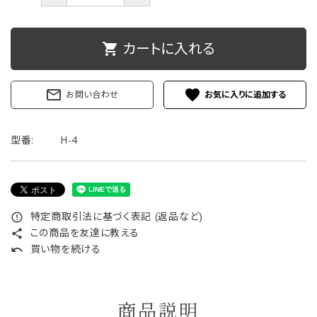
ご利用ガイド
カートに入れる
shopping_cart
プライバシーポリシー
特定商取引法について
mail_outline
favorite
お問い合わせ
お問い合わせ
型番:
H-4
特定商取引法に基づく表記 (返品など)
error_outline
この商品を友達に教える
share
買い物を続ける
undo
商品説明