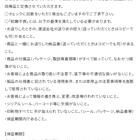
同等品と交換させていただきます。
○チェックに日数をいただく場合もございますのでご了承下さい。
○「初期不良」とは、以下の基準を満たしている必要があります。
・お送りしたときの、運送会社の送り状の控え（送っていただくときはコピーで
も可）があること。
・商品と一緒にお送りした納品書（送っていただくときはコピーでも可）がある
こと。
・商品の付属品（パッケージ、取説等書類等）がすべて揃っていて、なおかつ損
傷がないこと。
・お客様による商品の取り扱い不注意で、落下等の不適切な扱いがないこと。
・製品の仕様書に記されている使用条件、または使用上の注意事項等を逸脱
して使用されていないこと。
・お客様によって情報の書き換え、変更、改造等行われていないこと。
・シリアルシール、バーコード等に欠損がないこと。
・印刷物すべてに手が加えられていないこと。（シール、パッケージ、納品書等）
・保証期間内であること。
【保証期間】