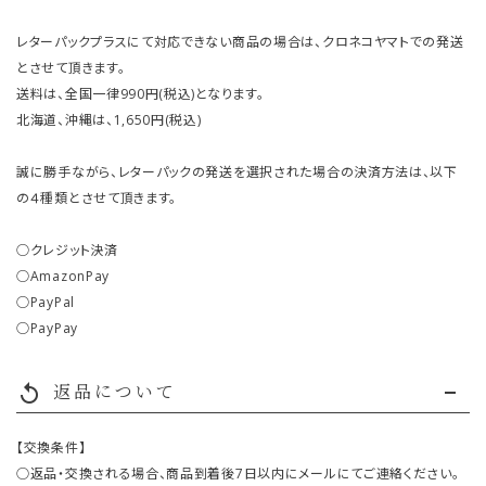
レターパックプラスにて対応できない商品の場合は、クロネコヤマトでの発送
とさせて頂きます。
送料は、全国一律990円(税込)となります。
北海道、沖縄は、1,650円(税込)
誠に勝手ながら、レターパックの発送を選択された場合の決済方法は、以下
の４種類とさせて頂きます。
○クレジット決済
○AmazonPay
○PayPal
○PayPay
返品について
replay
【交換条件】
○返品・交換される場合、商品到着後7日以内にメールにてご連絡ください。