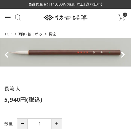
商品代金合計11,000円(税込)以上【送料無料】
0
menu
TOP
>
画筆・絵てがみ
>
長流
ACCOUNT MENU
ようこそ ゲスト 様
ログイン
新規会員登録
長流 大
商品一覧
5,940円(税込)
用途で選ぶ
数量
－
＋
私たちについて