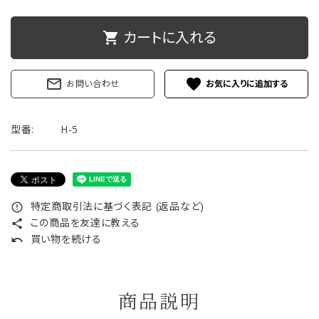
ご利用ガイド
カートに入れる
shopping_cart
プライバシーポリシー
mail_outline
favorite
お問い合わせ
特定商取引法について
型番:
お問い合わせ
H-5
特定商取引法に基づく表記 (返品など)
error_outline
この商品を友達に教える
share
買い物を続ける
undo
商品説明