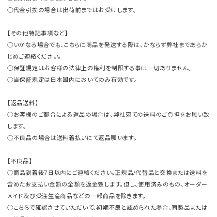
○代金引換の場合は出荷前まではお受けします。
【その他特記事項など】
○いかなる場合でも、こちらに商品を発送する際は、かならず弊社まであらか
じめご連絡ください。
○保証規定はお客様の法律上の権利を制限する事は一切ありません。
○当保証規定は日本国内においてのみ有効です。
【返品送料】
○お客様のご都合による返品の場合は、弊社宛ての送料のご負担をお願い致
します。
○不良品の場合は送料着払いにて返品願います。
【不良品】
○商品到着後7日以内にご連絡ください。正規品/代替品と交換または送料を
含めたお支払い金額の全額を返金致します。但し、使用済みのもの、オーダー
メイド及び受注生産商品などの一部商品を除きます。
○こちらで確認させていただいて、初期不良と認められた場合、同製品または