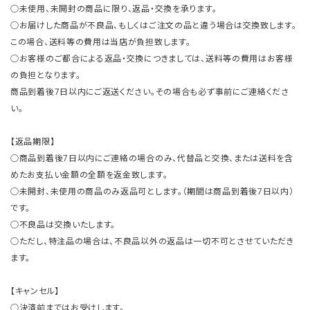
○未使用、未開封の商品に限り、返品・交換を承ります。
○お届けした商品が不良品、もしくはご注文の品と違う場合は交換致します。
この場合、送料等の費用は当店が負担致します。
○お客様のご都合による返品・交換につきましては、送料等の費用はお客様
の負担となります。
商品到着後7日以内にご返送ください。その場合も必ず事前にご連絡くださ
い。
【返品期限】
○商品到着後7日以内にご連絡の場合のみ、代替品と交換、または送料を含
めたお支払い金額の全額を返金致します。
○未開封、未使用の商品のみ返品可とします。（期間は商品到着後7日以内）
です。
○不良品は交換いたします。
○ただし、特注品の場合は、不良品以外の返品は一切不可とさせていただき
ます。
【キャンセル】
○決済前まではお受けします。