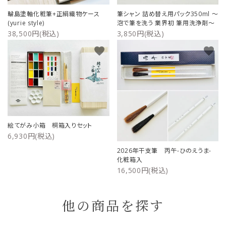
輪島塗軸化粧筆+正絹織物ケース
筆シャン 詰め替え用パック350ml ～
(yurie style)
泡で筆を洗う 業界初 筆用洗浄剤～
38,500円(税込)
3,850円(税込)
favorite
favorite
絵てがみ小箱 桐箱入りセット
6,930円(税込)
2026年干支筆 丙午-ひのえうま-
化粧箱入
16,500円(税込)
他の商品を探す