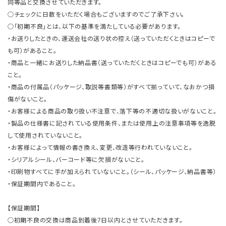
同等品と交換させていただきます。
○チェックに日数をいただく場合もございますのでご了承下さい。
○「初期不良」とは、以下の基準を満たしている必要があります。
・お送りしたときの、運送会社の送り状の控え（送っていただくときはコピーで
も可）があること。
・商品と一緒にお送りした納品書（送っていただくときはコピーでも可）がある
こと。
・商品の付属品（パッケージ、取説等書類等）がすべて揃っていて、なおかつ損
傷がないこと。
・お客様による商品の取り扱い不注意で、落下等の不適切な扱いがないこと。
・製品の仕様書に記されている使用条件、または使用上の注意事項等を逸脱
して使用されていないこと。
・お客様によって情報の書き換え、変更、改造等行われていないこと。
・シリアルシール、バーコード等に欠損がないこと。
・印刷物すべてに手が加えられていないこと。（シール、パッケージ、納品書等）
・保証期間内であること。
【保証期間】
○初期不良の交換は商品到着後7日以内とさせていただきます。