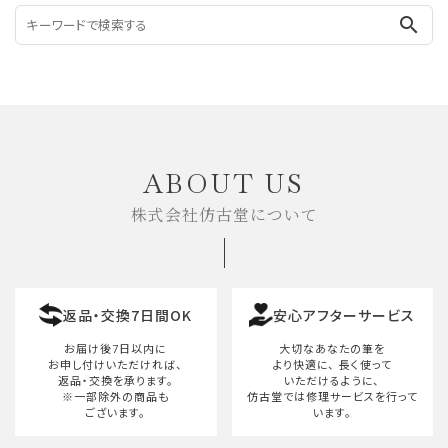
search
ABOUT US
株式会社仿古堂について
返品・交換7日間OK
安心アフターサービス
お届け後7日以内に
大切なあなたの筆を
お申し付けいただければ、
より快適に、
長く使って
返品・交換を承ります。
いただけるように、
※一部除外の商品も
仿古堂では修理サービスを行って
ございます。
います。