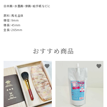
日本画・水墨画・俳画・絵手紙などに
原料：馬毛主体
穂径：9mm
穂長：45mm
全長：265mm
おすすめ商品
favorite
favorite