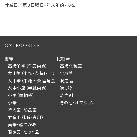
休業日／第３日曜日・年末年始・お盆
CATEGORIES
書筆
化粧筆
高級羊毛（作品向き）
高級化粧筆
大中筆（半切・条幅以上）
化粧筆
大中筆（半紙～条幅向き）
限定品
大中小筆（半紙向き）
贈り物
小筆（面相系）
洗浄剤
小筆
その他・オプション
特大筆・珍品筆
学童用（初心者用）
画筆・絵てがみ
限定品・セット品