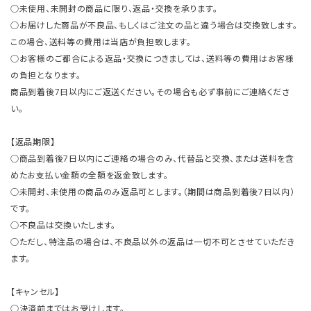
○未使用、未開封の商品に限り、返品・交換を承ります。
○お届けした商品が不良品、もしくはご注文の品と違う場合は交換致します。
この場合、送料等の費用は当店が負担致します。
○お客様のご都合による返品・交換につきましては、送料等の費用はお客様
の負担となります。
商品到着後7日以内にご返送ください。その場合も必ず事前にご連絡くださ
い。
【返品期限】
○商品到着後7日以内にご連絡の場合のみ、代替品と交換、または送料を含
めたお支払い金額の全額を返金致します。
○未開封、未使用の商品のみ返品可とします。（期間は商品到着後7日以内）
です。
○不良品は交換いたします。
○ただし、特注品の場合は、不良品以外の返品は一切不可とさせていただき
ます。
【キャンセル】
○決済前まではお受けします。