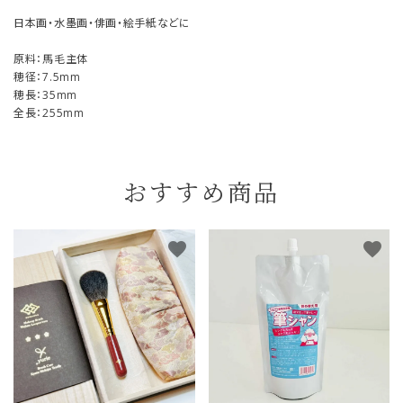
日本画・水墨画・俳画・絵手紙などに
原料：馬毛主体
穂径：7.5mm
穂長：35mm
全長：255mm
おすすめ商品
favorite
favorite