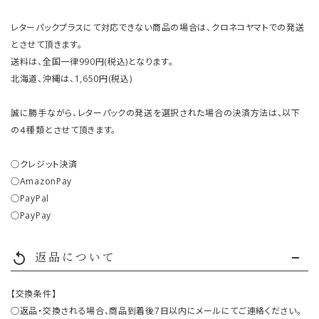
レターパックプラスにて対応できない商品の場合は、クロネコヤマトでの発送
とさせて頂きます。
送料は、全国一律990円(税込)となります。
北海道、沖縄は、1,650円(税込)
誠に勝手ながら、レターパックの発送を選択された場合の決済方法は、以下
の４種類とさせて頂きます。
○クレジット決済
○AmazonPay
○PayPal
○PayPay
返品について
replay
【交換条件】
○返品・交換される場合、商品到着後7日以内にメールにてご連絡ください。