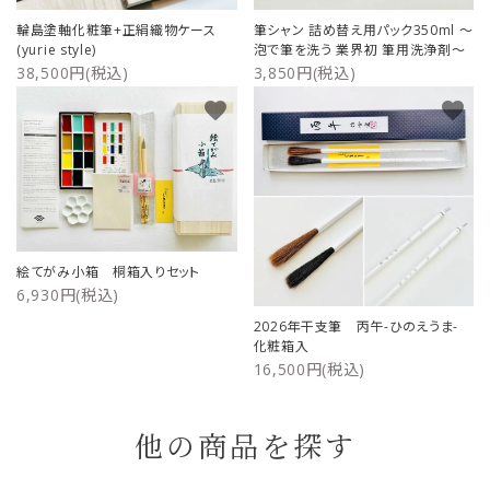
輪島塗軸化粧筆+正絹織物ケース
筆シャン 詰め替え用パック350ml ～
(yurie style)
泡で筆を洗う 業界初 筆用洗浄剤～
38,500円(税込)
3,850円(税込)
favorite
favorite
絵てがみ小箱 桐箱入りセット
6,930円(税込)
2026年干支筆 丙午-ひのえうま-
化粧箱入
16,500円(税込)
他の商品を探す