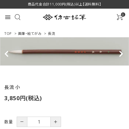
商品代金合計11,000円(税込)以上【送料無料】
0
menu
TOP
>
画筆・絵てがみ
>
長流
ACCOUNT MENU
ようこそ ゲスト 様
ログイン
新規会員登録
長流 小
商品一覧
3,850円(税込)
用途で選ぶ
数量
－
＋
私たちについて