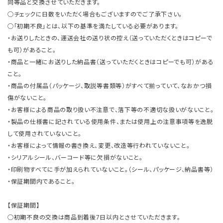
同等品と交換させていただきます。
○チェックに日数をいただく場合もございますのでご了承下さい。
○「初期不良」とは、以下の基準を満たしている必要があります。
・お送りしたときの、運送会社の送り状の控え（送っていただくときはコピーで
も可）があること。
・商品と一緒にお送りした納品書（送っていただくときはコピーでも可）がある
こと。
・商品の付属品（パッケージ、取説等書類等）がすべて揃っていて、なおかつ損
傷がないこと。
・お客様による商品の取り扱い不注意で、落下等の不適切な扱いがないこと。
・製品の仕様書に記されている使用条件、または使用上の注意事項等を逸脱
して使用されていないこと。
・お客様によって情報の書き換え、変更、改造等行われていないこと。
・シリアルシール、バーコード等に欠損がないこと。
・印刷物すべてに手が加えられていないこと。（シール、パッケージ、納品書等）
・保証期間内であること。
【保証期間】
○初期不良の交換は商品到着後7日以内とさせていただきます。