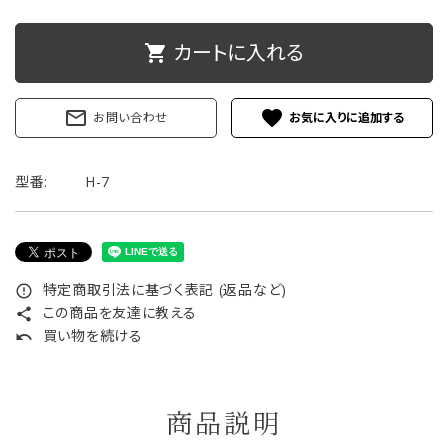
ご利用ガイド
カートに入れる
shopping_cart
プライバシーポリシー
mail_outline
favorite
お問い合わせ
特定商取引法について
型番:
お問い合わせ
H-7
特定商取引法に基づく表記 (返品など)
error_outline
この商品を友達に教える
share
買い物を続ける
undo
商品説明