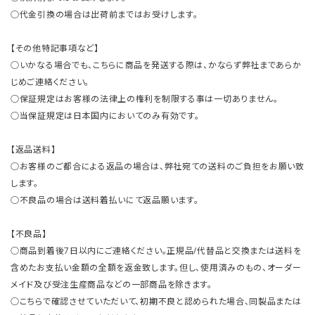
○代金引換の場合は出荷前まではお受けします。
【その他特記事項など】
○いかなる場合でも、こちらに商品を発送する際は、かならず弊社まであらか
じめご連絡ください。
○保証規定はお客様の法律上の権利を制限する事は一切ありません。
○当保証規定は日本国内においてのみ有効です。
【返品送料】
○お客様のご都合による返品の場合は、弊社宛ての送料のご負担をお願い致
します。
○不良品の場合は送料着払いにて返品願います。
【不良品】
○商品到着後7日以内にご連絡ください。正規品/代替品と交換または送料を
含めたお支払い金額の全額を返金致します。但し、使用済みのもの、オーダー
メイド及び受注生産商品などの一部商品を除きます。
○こちらで確認させていただいて、初期不良と認められた場合、同製品または