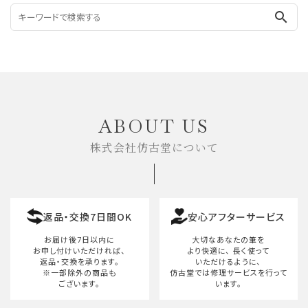
search
ABOUT US
株式会社仿古堂について
返品・交換7日間OK
安心アフターサービス
お届け後7日以内に
大切なあなたの筆を
お申し付けいただければ、
より快適に、
長く使って
返品・交換を承ります。
いただけるように、
※一部除外の商品も
仿古堂では修理サービスを行って
ございます。
います。