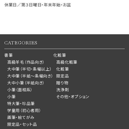
休業日／第３日曜日・年末年始・お盆
CATEGORIES
書筆
化粧筆
高級羊毛（作品向き）
高級化粧筆
大中筆（半切・条幅以上）
化粧筆
大中筆（半紙～条幅向き）
限定品
大中小筆（半紙向き）
贈り物
小筆（面相系）
洗浄剤
小筆
その他・オプション
特大筆・珍品筆
学童用（初心者用）
画筆・絵てがみ
限定品・セット品