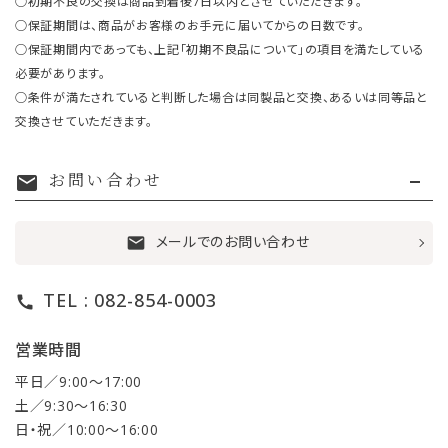
○初期不良の交換は商品到着後7日以内とさせていただきます。
○保証期間は、商品がお客様のお手元に届いてからの日数です。
○保証期間内であっても、上記「初期不良品について」の項目を満たしている
必要があります。
○条件が満たされていると判断した場合は同製品と交換、あるいは同等品と
交換させていただきます。
お問い合わせ
mail
メールでのお問い合わせ
mail
TEL : 082-854-0003
call
営業時間
平日／9:00〜17:00
土／9:30〜16:30
日・祝／10:00〜16:00