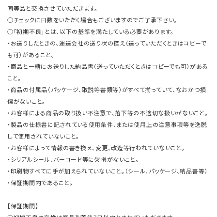
同等品と交換させていただきます。
○チェックに日数をいただく場合もございますのでご了承下さい。
○「初期不良」とは、以下の基準を満たしている必要があります。
・お送りしたときの、運送会社の送り状の控え（送っていただくときはコピーで
も可）があること。
・商品と一緒にお送りした納品書（送っていただくときはコピーでも可）がある
こと。
・商品の付属品（パッケージ、取説等書類等）がすべて揃っていて、なおかつ損
傷がないこと。
・お客様による商品の取り扱い不注意で、落下等の不適切な扱いがないこと。
・製品の仕様書に記されている使用条件、または使用上の注意事項等を逸脱
して使用されていないこと。
・お客様によって情報の書き換え、変更、改造等行われていないこと。
・シリアルシール、バーコード等に欠損がないこと。
・印刷物すべてに手が加えられていないこと。（シール、パッケージ、納品書等）
・保証期間内であること。
【保証期間】