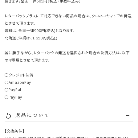
頂きます。全国一律605円（税込・手数料込み）
レターパックプラスにて対応できない商品の場合は、クロネコヤマトでの発送
とさせて頂きます。
送料は、全国一律990円(税込)となります。
北海道、沖縄は、1,650円(税込)
誠に勝手ながら、レターパックの発送を選択された場合の決済方法は、以下
の４種類とさせて頂きます。
○クレジット決済
○AmazonPay
○PayPal
○PayPay
返品について
replay
【交換条件】