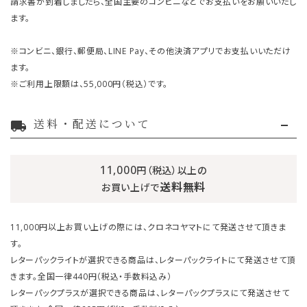
請求書が到着しましたら、全国主要のコンビニなどでお支払いをお願いいたし
ます。
※コンビニ、銀行、郵便局、LINE Pay、その他決済アプリでお支払いいただけ
ます。
※ご利用上限額は、55,000円（税込）です。
送料・配送について
local_shipping
11,000
円（税込）以上の
送料無料
お買い上げで
11,000円以上お買い上げの際には、クロネコヤマトにて発送させて頂きま
す。
レターパックライトが選択できる商品は、レターパックライトにて発送させて頂
きます。全国一律440円（税込・手数料込み）
レターパックプラスが選択できる商品は、レターパックプラスにて発送させて