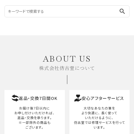
search
ABOUT US
株式会社仿古堂について
返品・交換7日間OK
安心アフターサービス
お届け後7日以内に
大切なあなたの筆を
お申し付けいただければ、
より快適に、
長く使って
返品・交換を承ります。
いただけるように、
※一部除外の商品も
仿古堂では修理サービスを行って
ございます。
います。