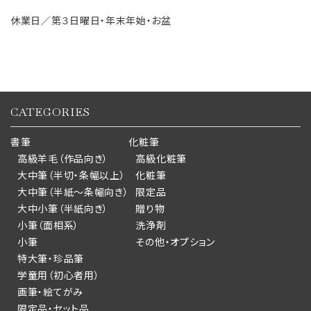
休業日／第３日曜日・年末年始・お盆
CATEGORIES
書筆
化粧筆
高級羊毛（作品向き）
高級化粧筆
大中筆（半切・条幅以上）
化粧筆
大中筆（半紙～条幅向き）
限定品
大中小筆（半紙向き）
贈り物
小筆（面相系）
洗浄剤
小筆
その他・オプション
特大筆・珍品筆
学童用（初心者用）
画筆・絵てがみ
限定品・セット品