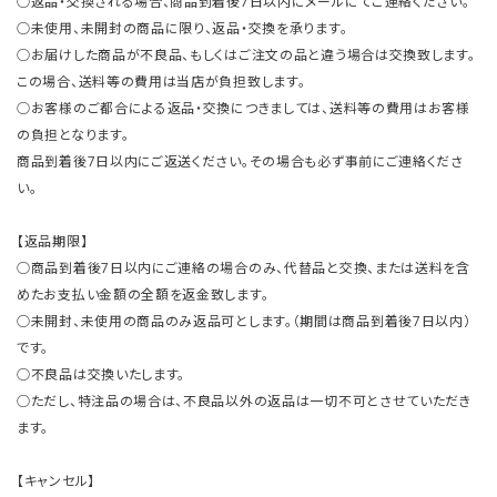
○返品・交換される場合、商品到着後7日以内にメールにてご連絡ください。
○未使用、未開封の商品に限り、返品・交換を承ります。
○お届けした商品が不良品、もしくはご注文の品と違う場合は交換致します。
この場合、送料等の費用は当店が負担致します。
○お客様のご都合による返品・交換につきましては、送料等の費用はお客様
の負担となります。
商品到着後7日以内にご返送ください。その場合も必ず事前にご連絡くださ
い。
【返品期限】
○商品到着後7日以内にご連絡の場合のみ、代替品と交換、または送料を含
めたお支払い金額の全額を返金致します。
○未開封、未使用の商品のみ返品可とします。（期間は商品到着後7日以内）
です。
○不良品は交換いたします。
○ただし、特注品の場合は、不良品以外の返品は一切不可とさせていただき
ます。
【キャンセル】