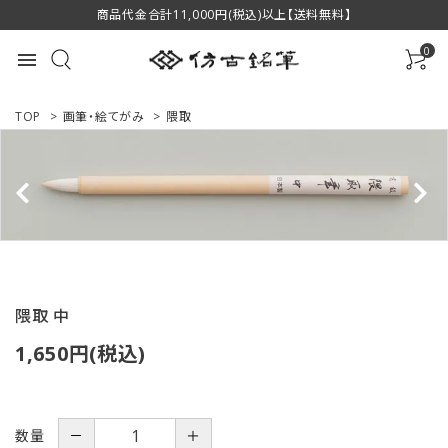
商品代金合計11,000円(税込)以上【送料無料】
0
menu
TOP
>
画筆・絵てがみ
>
隈取
ACCOUNT MENU
ようこそ ゲスト 様
ログイン
新規会員登録
隈取 中
商品一覧
1,650円(税込)
用途で選ぶ
私たちについて
数量
－
＋