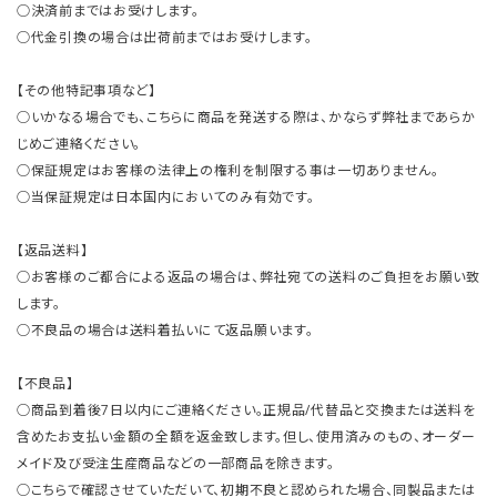
○決済前まではお受けします。
○代金引換の場合は出荷前まではお受けします。
【その他特記事項など】
○いかなる場合でも、こちらに商品を発送する際は、かならず弊社まであらか
じめご連絡ください。
○保証規定はお客様の法律上の権利を制限する事は一切ありません。
○当保証規定は日本国内においてのみ有効です。
【返品送料】
○お客様のご都合による返品の場合は、弊社宛ての送料のご負担をお願い致
します。
○不良品の場合は送料着払いにて返品願います。
【不良品】
○商品到着後7日以内にご連絡ください。正規品/代替品と交換または送料を
含めたお支払い金額の全額を返金致します。但し、使用済みのもの、オーダー
メイド及び受注生産商品などの一部商品を除きます。
○こちらで確認させていただいて、初期不良と認められた場合、同製品または