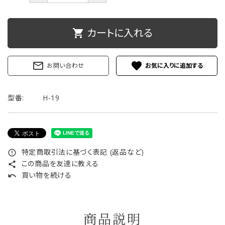
ご利用ガイド
カートに入れる
shopping_cart
プライバシーポリシー
mail_outline
favorite
特定商取引法について
お問い合わせ
お問い合わせ
型番:
H-19
特定商取引法に基づく表記 (返品など)
error_outline
この商品を友達に教える
share
買い物を続ける
undo
商品説明