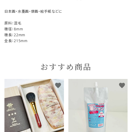
日本画・水墨画・俳画・絵手紙などに
原料：混毛
穂径：8mm
穂長：22mm
全長：215mm
おすすめ商品
favorite
favorite