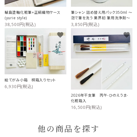
輪島塗軸化粧筆+正絹織物ケース
筆シャン 詰め替え用パック350ml ～
(yurie style)
泡で筆を洗う 業界初 筆用洗浄剤～
38,500円(税込)
3,850円(税込)
favorite
favorite
絵てがみ小箱 桐箱入りセット
6,930円(税込)
2026年干支筆 丙午-ひのえうま-
化粧箱入
16,500円(税込)
他の商品を探す