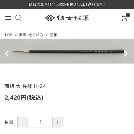
商品代金合計11,000円(税込)以上【送料無料】
0
menu
TOP
>
画筆・絵てがみ
>
面相
ACCOUNT MENU
ようこそ ゲスト 様
ログイン
新規会員登録
面相 大 長鋒 H-24
2,420円(税込)
商品一覧
用途で選ぶ
数量
－
＋
私たちについて