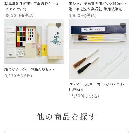
輪島塗軸化粧筆+正絹織物ケース
筆シャン 詰め替え用パック350ml ～
(yurie style)
泡で筆を洗う 業界初 筆用洗浄剤～
38,500円(税込)
3,850円(税込)
favorite
favorite
絵てがみ小箱 桐箱入りセット
6,930円(税込)
2026年干支筆 丙午-ひのえうま-
化粧箱入
16,500円(税込)
他の商品を探す