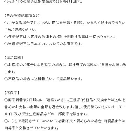
○代金引換の場合は出荷前まではお受けします。
【その他特記事項など】
○いかなる場合でも、こちらに商品を発送する際は、かならず弊社まであらか
じめご連絡ください。
○保証規定はお客様の法律上の権利を制限する事は一切ありません。
○当保証規定は日本国内においてのみ有効です。
【返品送料】
○お客様のご都合による返品の場合は、弊社宛ての送料のご負担をお願い致
します。
○不良品の場合は送料着払いにて返品願います。
【不良品】
○商品到着後7日以内にご連絡ください。正規品/代替品と交換または送料を
含めたお支払い金額の全額を返金致します。但し、使用済みのもの、オーダー
メイド及び受注生産商品などの一部商品を除きます。
○こちらで確認させていただいて、初期不良と認められた場合、同製品または
同等品と交換させていただきます。