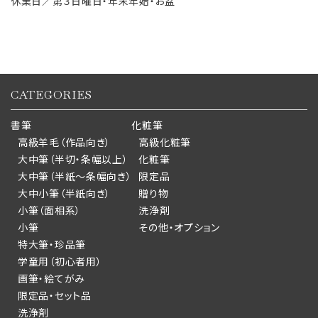
休業日／第３日曜日・年末年始・お盆
CATEGORIES
書筆
化粧筆
高級羊毛（作品向き）
高級化粧筆
大中筆（半切・条幅以上）
化粧筆
大中筆（半紙～条幅向き）
限定品
大中小筆（半紙向き）
贈り物
小筆（面相系）
洗浄剤
小筆
その他・オプション
特大筆・珍品筆
学童用（初心者用）
画筆・絵てがみ
限定品・セット品
洗浄剤