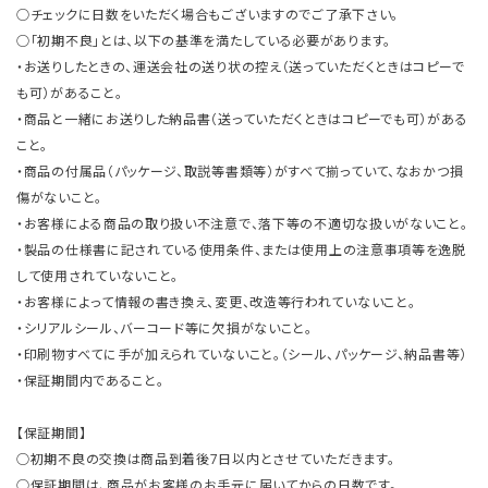
○チェックに日数をいただく場合もございますのでご了承下さい。
○「初期不良」とは、以下の基準を満たしている必要があります。
・お送りしたときの、運送会社の送り状の控え（送っていただくときはコピーで
も可）があること。
・商品と一緒にお送りした納品書（送っていただくときはコピーでも可）がある
こと。
・商品の付属品（パッケージ、取説等書類等）がすべて揃っていて、なおかつ損
傷がないこと。
・お客様による商品の取り扱い不注意で、落下等の不適切な扱いがないこと。
・製品の仕様書に記されている使用条件、または使用上の注意事項等を逸脱
して使用されていないこと。
・お客様によって情報の書き換え、変更、改造等行われていないこと。
・シリアルシール、バーコード等に欠損がないこと。
・印刷物すべてに手が加えられていないこと。（シール、パッケージ、納品書等）
・保証期間内であること。
【保証期間】
○初期不良の交換は商品到着後7日以内とさせていただきます。
○保証期間は、商品がお客様のお手元に届いてからの日数です。