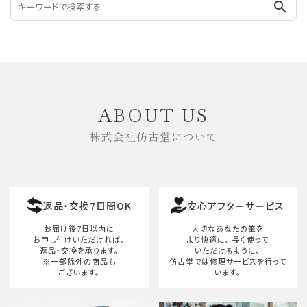
search
ABOUT US
株式会社仿古堂について
返品・交換7日間OK
安心アフターサービス
お届け後7日以内に
大切なあなたの筆を
お申し付けいただければ、
より快適に、
長く使って
返品・交換を承ります。
いただけるように、
※一部除外の商品も
仿古堂では修理サービスを行って
ございます。
います。