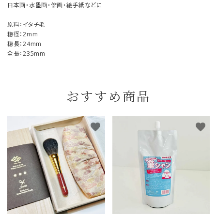
日本画・水墨画・俳画・絵手紙などに
原料：イタチ毛
穂径：2mm
穂長：24mm
全長：235mm
おすすめ商品
favorite
favorite