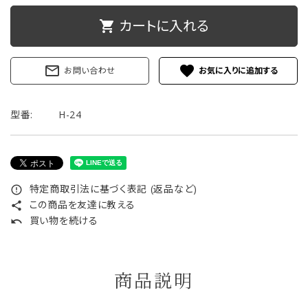
ご利用ガイド
カートに入れる
shopping_cart
プライバシーポリシー
mail_outline
favorite
お問い合わせ
特定商取引法について
型番:
H-24
お問い合わせ
特定商取引法に基づく表記 (返品など)
error_outline
この商品を友達に教える
share
買い物を続ける
undo
商品説明