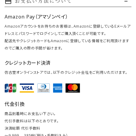
お支払い方法について
payment
Amazon Pay（アマゾンペイ）
Amazonアカウントをお持ちのお客様は、Amazonに登録しているEメールア
ドレスとパスワードでログインしてご購入頂くことが可能です。
配送先やクレジットカードもAmazonに登録している情報をご利用頂けます
のでご購入の際の手間が省けます。
クレジットカード決済
仿古堂オンラインストアでは、以下のクレジット会社をご利用いただけます。
代金引換
商品到着時にお支払い下さい。
代引手数料は以下のとおりです。
決済総額 代引手数料
～9,999 … 385円（税込・手数料込み）