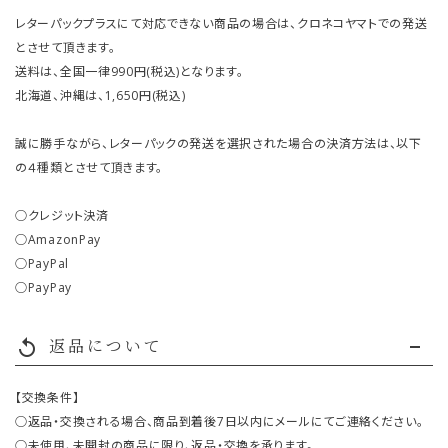
レターパックプラスにて対応できない商品の場合は、クロネコヤマトでの発送
とさせて頂きます。
送料は、全国一律990円(税込)となります。
北海道、沖縄は、1,650円(税込)
誠に勝手ながら、レターパックの発送を選択された場合の決済方法は、以下
の４種類とさせて頂きます。
○クレジット決済
○AmazonPay
○PayPal
○PayPay
返品について
replay
【交換条件】
○返品・交換される場合、商品到着後7日以内にメールにてご連絡ください。
○未使用、未開封の商品に限り、返品・交換を承ります。