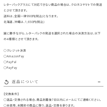
レターパックプラスにて対応できない商品の場合は、クロネコヤマトでの発送
とさせて頂きます。
送料は、全国一律990円(税込)となります。
北海道、沖縄は、1,650円(税込)
誠に勝手ながら、レターパックの発送を選択された場合の決済方法は、以下
の４種類とさせて頂きます。
○クレジット決済
○AmazonPay
○PayPal
○PayPay
返品について
replay
【交換条件】
○返品・交換される場合、商品到着後7日以内にメールにてご連絡ください。
○未使用、未開封の商品に限り、返品・交換を承ります。