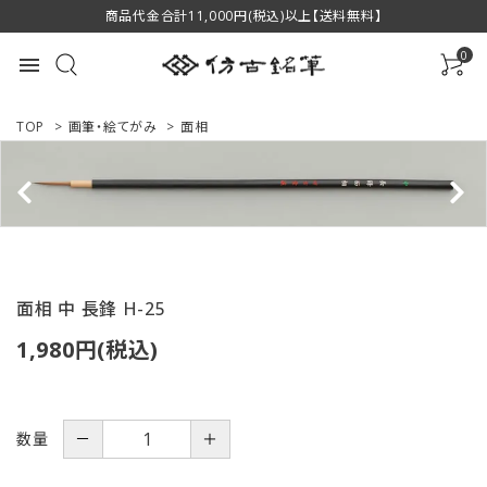
商品代金合計11,000円(税込)以上【送料無料】
0
menu
TOP
>
画筆・絵てがみ
>
面相
ACCOUNT MENU
ようこそ ゲスト 様
ログイン
新規会員登録
面相 中 長鋒 H-25
1,980円(税込)
商品一覧
用途で選ぶ
数量
－
＋
私たちについて