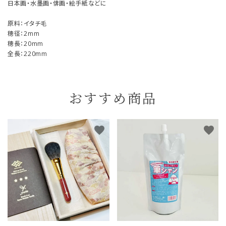
日本画・水墨画・俳画・絵手紙などに
原料：イタチ毛
穂径：2mm
穂長：20mm
全長：220mm
おすすめ商品
favorite
favorite