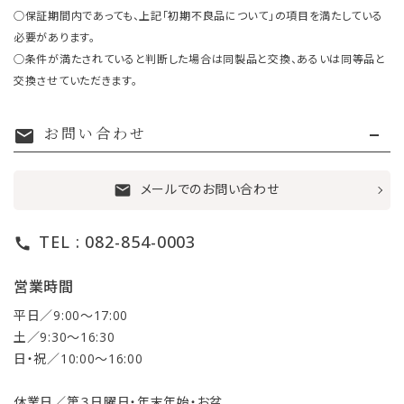
○保証期間内であっても、上記「初期不良品について」の項目を満たしている
必要があります。
○条件が満たされていると判断した場合は同製品と交換、あるいは同等品と
交換させていただきます。
お問い合わせ
mail
メールでのお問い合わせ
mail
TEL : 082-854-0003
call
営業時間
平日／9:00〜17:00
土／9:30〜16:30
日・祝／10:00〜16:00
休業日／第３日曜日・年末年始・お盆