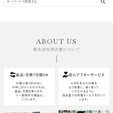
search
ABOUT US
株式会社仿古堂について
返品・交換7日間OK
安心アフターサービス
お届け後7日以内に
大切なあなたの筆を
お申し付けいただければ、
より快適に、
長く使って
返品・交換を承ります。
いただけるように、
※一部除外の商品も
仿古堂では修理サービスを行って
ございます。
います。