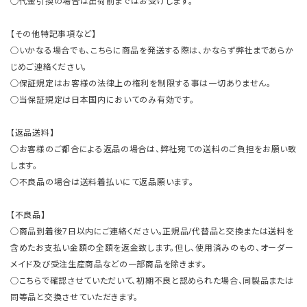
○代金引換の場合は出荷前まではお受けします。
【その他特記事項など】
○いかなる場合でも、こちらに商品を発送する際は、かならず弊社まであらか
じめご連絡ください。
○保証規定はお客様の法律上の権利を制限する事は一切ありません。
○当保証規定は日本国内においてのみ有効です。
【返品送料】
○お客様のご都合による返品の場合は、弊社宛ての送料のご負担をお願い致
します。
○不良品の場合は送料着払いにて返品願います。
【不良品】
○商品到着後7日以内にご連絡ください。正規品/代替品と交換または送料を
含めたお支払い金額の全額を返金致します。但し、使用済みのもの、オーダー
メイド及び受注生産商品などの一部商品を除きます。
○こちらで確認させていただいて、初期不良と認められた場合、同製品または
同等品と交換させていただきます。