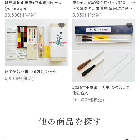
輪島塗軸化粧筆+正絹織物ケース
筆シャン 詰め替え用パック350ml ～
(yurie style)
泡で筆を洗う 業界初 筆用洗浄剤～
38,500円(税込)
3,850円(税込)
favorite
favorite
絵てがみ小箱 桐箱入りセット
6,930円(税込)
2026年干支筆 丙午-ひのえうま-
化粧箱入
16,500円(税込)
他の商品を探す