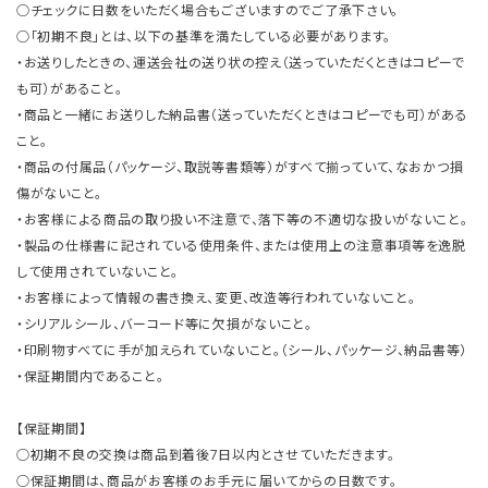
○チェックに日数をいただく場合もございますのでご了承下さい。
○「初期不良」とは、以下の基準を満たしている必要があります。
・お送りしたときの、運送会社の送り状の控え（送っていただくときはコピーで
も可）があること。
・商品と一緒にお送りした納品書（送っていただくときはコピーでも可）がある
こと。
・商品の付属品（パッケージ、取説等書類等）がすべて揃っていて、なおかつ損
傷がないこと。
・お客様による商品の取り扱い不注意で、落下等の不適切な扱いがないこと。
・製品の仕様書に記されている使用条件、または使用上の注意事項等を逸脱
して使用されていないこと。
・お客様によって情報の書き換え、変更、改造等行われていないこと。
・シリアルシール、バーコード等に欠損がないこと。
・印刷物すべてに手が加えられていないこと。（シール、パッケージ、納品書等）
・保証期間内であること。
【保証期間】
○初期不良の交換は商品到着後7日以内とさせていただきます。
○保証期間は、商品がお客様のお手元に届いてからの日数です。