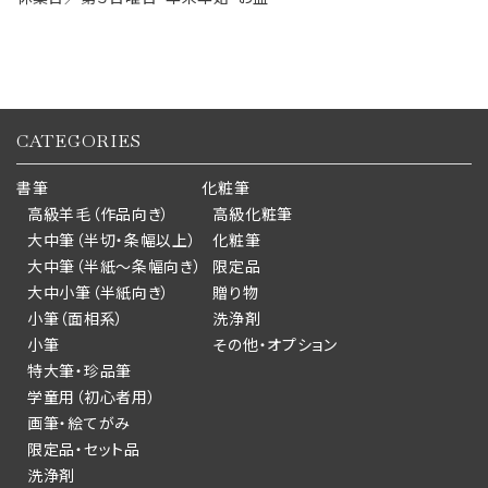
CATEGORIES
書筆
化粧筆
高級羊毛（作品向き）
高級化粧筆
大中筆（半切・条幅以上）
化粧筆
大中筆（半紙～条幅向き）
限定品
大中小筆（半紙向き）
贈り物
小筆（面相系）
洗浄剤
小筆
その他・オプション
特大筆・珍品筆
学童用（初心者用）
画筆・絵てがみ
限定品・セット品
洗浄剤