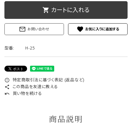
ご利用ガイド
カートに入れる
shopping_cart
プライバシーポリシー
mail_outline
favorite
お問い合わせ
特定商取引法について
型番:
H-25
お問い合わせ
特定商取引法に基づく表記 (返品など)
error_outline
この商品を友達に教える
share
買い物を続ける
undo
商品説明