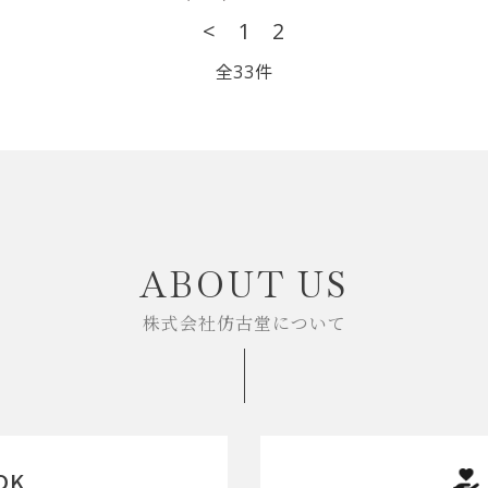
<
1
2
全33件
close
ABOUT US
株式会社仿古堂について
OK