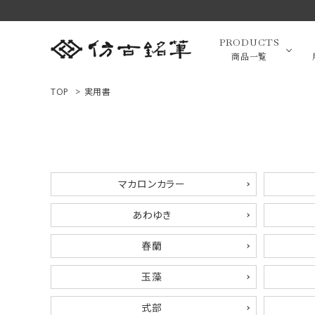
PRODUCTS
商品一覧
TOP
>
実用書
高級羊毛
ACCOUNT MENU
ようこそ ゲスト 様
小筆（面相
マカロンカラー
ログイン
新規会員登録
あわゆき
画筆・絵
商品一覧
春蘭
玉藻
用途で選ぶ
式部
高級化粧
私たちについて