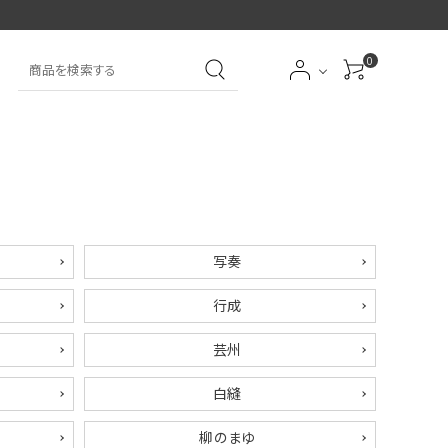
0
大中筆（半紙～条幅向
詩文書
実用書
大中小筆（半紙向き）
き）
前衛
大字
特大筆・珍品筆
学童用（初心者用）
写奏
行成
洗浄剤
オプション・その他
芸州
白縫
アイシャドーブラシ
アイブローブラシ
柳のまゆ
限定品
贈り物