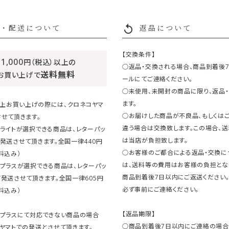
replay
・配送について
返品について
【交換条件】
11,000
円（税込）以上の
○返品・交換される場合、商品到着後
送料無料
お買い上げで
ールにてご連絡ください。
○未使用、未開封の商品に限り、返品
ます。
円以上お買い上げの際には、クロネコヤマ
○お届けした商品が不良品、もしくは
せて頂きます。
違う場合は交換致します。この場合、
ライトが選択できる商品は、レターパッ
は当店が負担致します。
発送させて頂きます。全国一律440円
○お客様のご都合による返品・交換に
料込み）
は、送料等の費用はお客様の負担とな
クプラスが選択できる商品は、レターパッ
商品到着後7日以内にご返送ください
発送させて頂きます。全国一律605円
必ず事前にご連絡ください。
料込み）
【返品期限】
クプラスにて対応できない商品の場合
○商品到着後7日以内にご連絡の場合
ヤマトでの発送とさせて頂きます。