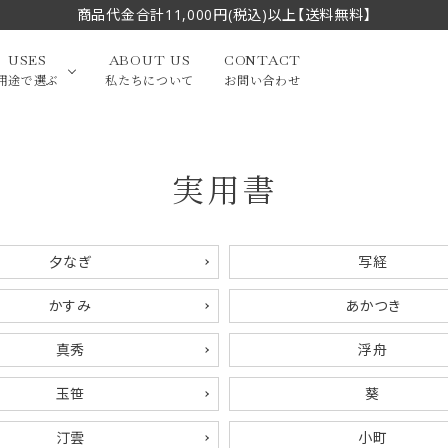
商品代金合計11,000円(税込)以上【送料無料】
USES
ABOUT US
CONTACT
用途で選ぶ
私たちについて
お問い合わせ
実用書
大中筆（半切・条幅以
かな
漢字
（作品向き）
上）
写経・御朱印
画筆・絵てがみ
系）
小筆
夕なぎ
写経
贈り物（限定セット）
洗浄剤・その他
かすみ
あかつき
てがみ
限定品・セット品
真秀
浮舟
玉笹
葵
フェイスブラシ
チークブラシ
汀雲
小町
筆
化粧筆