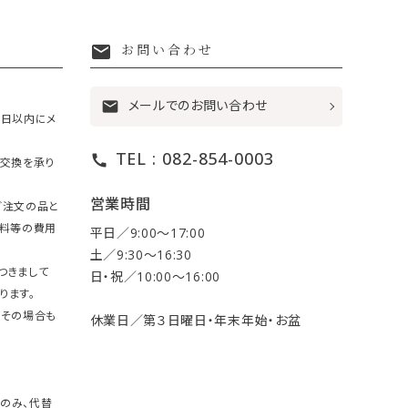
mail
お問い合わせ
メールでのお問い合わせ
mail
7日以内にメ
TEL : 082-854-0003
call
・交換を承り
営業時間
ご注文の品と
送料等の費用
平日／9:00〜17:00
土／9:30〜16:30
つきまして
日・祝／10:00〜16:00
ります。
。その場合も
休業日／第３日曜日・年末年始・お盆
のみ、代替