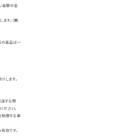
い金額の全
します。（期
外の返品は一
けします。
発送する際
ください。
を制限する事
有効です。