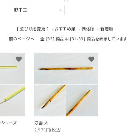
リップブラシ
贈り物（限定セット）
野干玉
オプション・その他
洗顔ブラシ
[ 並び順を変更 ]
-
おすすめ順
-
価格順
-
新着順
前のページへ
全 [33] 商品中 [31-33] 商品を表示しています
favorite
favorite
ーシリーズ
汀雲 大
2,970円(税込)