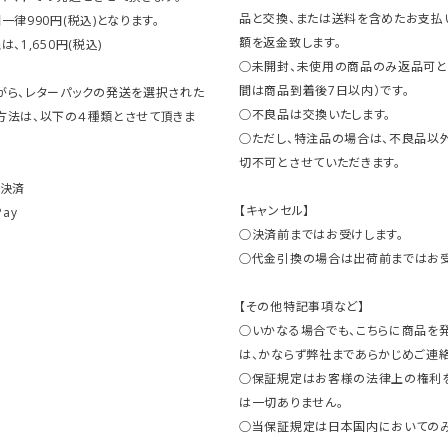
品と交換、または送料を含めたお支払
一律990円(税込)となります。
額を返金致します。
、1,650円(税込)
○未開封、未使用の商品のみ返品可と
間は商品到着後7日以内）です。
がら、レターパックの発送を選択された
○不良品は交換いたします。
方法は、以下の４種類とさせて頂きま
○ただし、特注品の場合は、不良品以
切不可とさせていただきます。
ト決済
【キャンセル】
Pay
○決済前まではお受けします。
○代金引換の場合は出荷前まではお受
【その他特記事項など】
○いかなる場合でも、こちらに商品を
は、かならず弊社まであらかじめご連絡
○保証規定はお客様の法律上の権利
は一切ありません。
○当保証規定は日本国内においてのみ