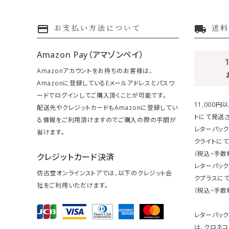
payment
local_shipping
お支払い方法について
送料
Amazon Pay（アマゾンペイ）
Amazonアカウントをお持ちのお客様は、
Amazonに登録しているEメールアドレスとパスワ
ードでログインしてご購入頂くことが可能です。
11,000
配送先やクレジットカードもAmazonに登録してい
トにて発送さ
る情報をご利用頂けますのでご購入の際の手間が
レターパック
省けます。
クライトにて
（税込・手数
クレジットカード決済
レターパッ
仿古堂オンラインストアでは、以下のクレジット会
クプラスにて
社をご利用いただけます。
（税込・手数
レターパッ
は、クロネコ