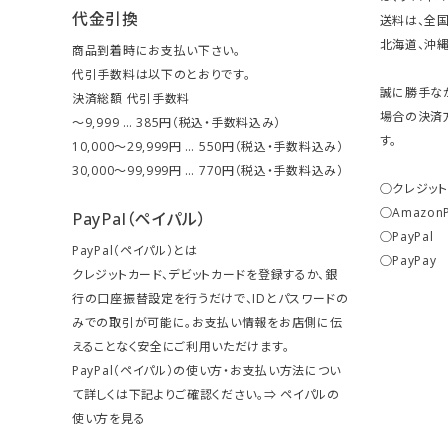
代金引換
送料は、全国
北海道、沖縄は
商品到着時にお支払い下さい。
代引手数料は以下のとおりです。
誠に勝手な
決済総額 代引手数料
場合の決済
～9,999 … 385円（税込・手数料込み）
す。
10,000～29,999円 … 550円（税込・手数料込み）
30,000～99,999円 … 770円（税込・手数料込み）
○クレジッ
○Amazon
PayPal（ペイパル）
○PayPal
PayPal（ペイパル）とは
○PayPay
クレジットカード、デビットカードを登録するか、銀
行の口座振替設定を行うだけで、IDとパスワードの
みでの取引が可能に。お支払い情報をお店側に伝
えることなく安全にご利用いただけます。
PayPal（ペイパル）の使い方・お支払い方法につい
て詳しくは下記よりご確認ください。⇒
ペイパルの
使い方を見る