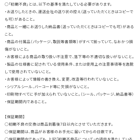
○「初期不良」とは、以下の基準を満たしている必要があります。
・お送りしたときの、運送会社の送り状の控え（送っていただくときはコピーで
も可）があること。
・商品と一緒にお送りした納品書（送っていただくときはコピーでも可）がある
こと。
・商品の付属品（パッケージ、取説等書類等）がすべて揃っていて、なおかつ損
傷がないこと。
・お客様による商品の取り扱い不注意で、落下等の不適切な扱いがないこと。
・製品の仕様書に記されている使用条件、または使用上の注意事項等を逸脱
して使用されていないこと。
・お客様によって情報の書き換え、変更、改造等行われていないこと。
・シリアルシール、バーコード等に欠損がないこと。
・印刷物すべてに手が加えられていないこと。（シール、パッケージ、納品書等）
・保証期間内であること。
【保証期間】
○初期不良の交換は商品到着後7日以内とさせていただきます。
○保証期間は、商品がお客様のお手元に届いてからの日数です。
○保証期間内であっても、上記「初期不良品について」の項目を満たしている