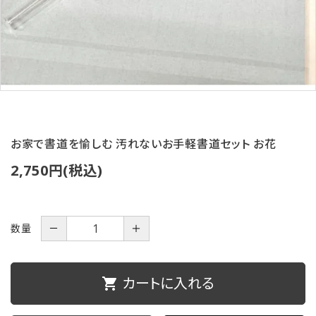
ご利用ガイド
プライバシーポリシー
特定商取引法について
お問い合わせ
お家で書道を愉しむ 汚れないお手軽書道セット お花
2,750円(税込)
数量
－
＋
カートに入れる
shopping_cart