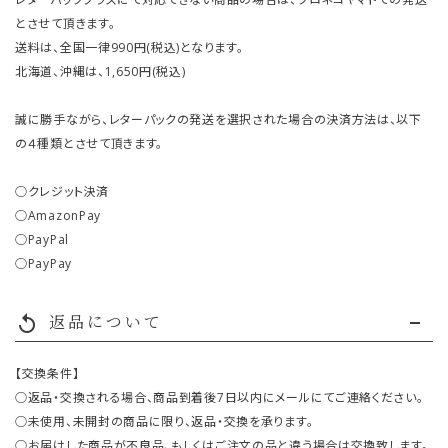
とさせて頂きます。
送料は、全国一律990円(税込)となります。
北海道、沖縄は、1,650円(税込)
誠に勝手ながら、レターパックの発送を選択された場合の決済方法は、以下
の４種類とさせて頂きます。
○クレジット決済
○AmazonPay
○PayPal
○PayPay
返品について
replay
【交換条件】
○返品・交換される場合、商品到着後7日以内にメールにてご連絡ください。
○未使用、未開封の商品に限り、返品・交換を承ります。
○お届けした商品が不良品、もしくはご注文の品と違う場合は交換致します。