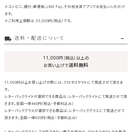
※コンビニ、銀行、郵便局、LINE Pay、その他決済アプリでお支払いいただけ
ます。
※ご利用上限額は、55,000円（税込）です。
送料・配送について
local_shipping
11,000
円（税込）以上の
送料無料
お買い上げで
11,000円以上お買い上げの際には、クロネコヤマトにて発送させて頂きま
す。
レターパックライトが選択できる商品は、レターパックライトにて発送させて頂
きます。全国一律440円（税込・手数料込み）
レターパックプラスが選択できる商品は、レターパックプラスにて発送させて
頂きます。全国一律605円（税込・手数料込み）
レターパックプラスにて対応できない商品の場合は、クロネコヤマトでの発送