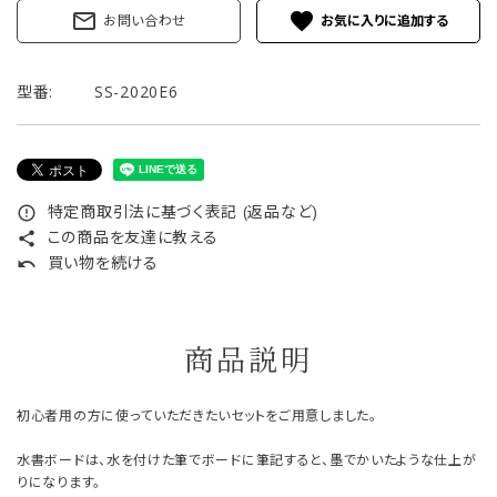
mail_outline
favorite
お問い合わせ
型番:
SS-2020E6
特定商取引法に基づく表記 (返品など)
error_outline
この商品を友達に教える
share
買い物を続ける
undo
商品説明
初心者用の方に使っていただきたいセットをご用意しました。
水書ボードは、水を付けた筆でボードに筆記すると、墨でかいたような仕上が
りになります。