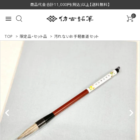
商品代金合計11,000円(税込)以上【送料無料】
0
menu
TOP
>
限定品・セット品
>
汚れないお手軽書道セット
ACCOUNT MENU
ようこそ ゲスト 様
ログイン
新規会員登録
商品一覧
用途で選ぶ
私たちについて