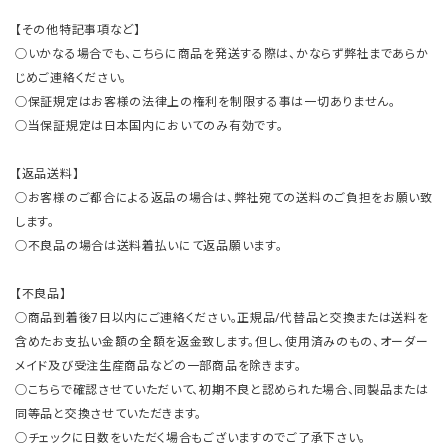
【その他特記事項など】
○いかなる場合でも、こちらに商品を発送する際は、かならず弊社まであらか
じめご連絡ください。
○保証規定はお客様の法律上の権利を制限する事は一切ありません。
○当保証規定は日本国内においてのみ有効です。
【返品送料】
○お客様のご都合による返品の場合は、弊社宛ての送料のご負担をお願い致
します。
○不良品の場合は送料着払いにて返品願います。
【不良品】
○商品到着後7日以内にご連絡ください。正規品/代替品と交換または送料を
含めたお支払い金額の全額を返金致します。但し、使用済みのもの、オーダー
メイド及び受注生産商品などの一部商品を除きます。
○こちらで確認させていただいて、初期不良と認められた場合、同製品または
同等品と交換させていただきます。
○チェックに日数をいただく場合もございますのでご了承下さい。