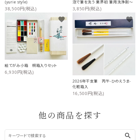
(yurie style)
泡で筆を洗う 業界初 筆用洗浄剤～
38,500円(税込)
3,850円(税込)
favorite
favorite
絵てがみ小箱 桐箱入りセット
6,930円(税込)
2026年干支筆 丙午-ひのえうま-
化粧箱入
16,500円(税込)
他の商品を探す
search