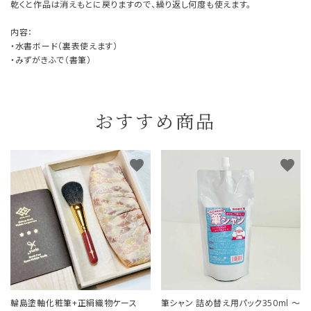
乾くと作品は消えもとに戻りますので、繰り返し何度も使えます。
内容：
・水書ボード（裏表使えます）
・みずがきふで（書筆）
おすすめ商品
favorite
favorite
輪島塗軸化粧筆+正絹織物ケース
筆シャン 詰め替え用パック350ml ～