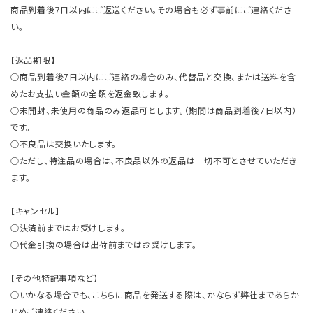
商品到着後7日以内にご返送ください。その場合も必ず事前にご連絡くださ
い。
【返品期限】
○商品到着後7日以内にご連絡の場合のみ、代替品と交換、または送料を含
めたお支払い金額の全額を返金致します。
○未開封、未使用の商品のみ返品可とします。（期間は商品到着後7日以内）
です。
○不良品は交換いたします。
○ただし、特注品の場合は、不良品以外の返品は一切不可とさせていただき
ます。
【キャンセル】
○決済前まではお受けします。
○代金引換の場合は出荷前まではお受けします。
【その他特記事項など】
○いかなる場合でも、こちらに商品を発送する際は、かならず弊社まであらか
じめご連絡ください。