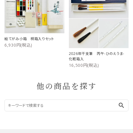
絵てがみ小箱 桐箱入りセット
6,930円(税込)
2026年干支筆 丙午-ひのえうま-
化粧箱入
16,500円(税込)
他の商品を探す
search