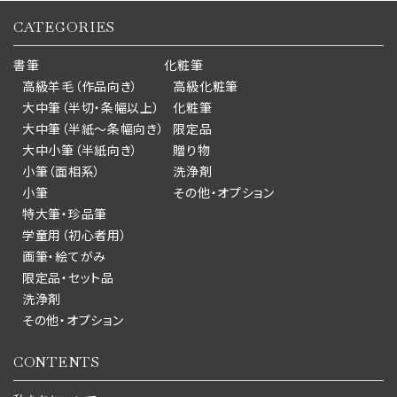
CATEGORIES
書筆
化粧筆
高級羊毛（作品向き）
高級化粧筆
大中筆（半切・条幅以上）
化粧筆
大中筆（半紙～条幅向き）
限定品
大中小筆（半紙向き）
贈り物
小筆（面相系）
洗浄剤
小筆
その他・オプション
特大筆・珍品筆
学童用（初心者用）
画筆・絵てがみ
限定品・セット品
洗浄剤
その他・オプション
CONTENTS