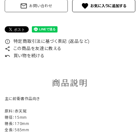
mail_outline
favorite
お問い合わせ
特定商取引法に基づく表記 (返品など)
error_outline
この商品を友達に教える
share
買い物を続ける
undo
商品説明
主に前衛書作品向き
原料：赤天尾
穂径：15mm
穂長：170mm
全長：585mm