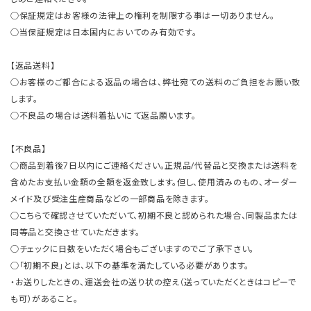
○保証規定はお客様の法律上の権利を制限する事は一切ありません。
○当保証規定は日本国内においてのみ有効です。
【返品送料】
○お客様のご都合による返品の場合は、弊社宛ての送料のご負担をお願い致
します。
○不良品の場合は送料着払いにて返品願います。
【不良品】
○商品到着後7日以内にご連絡ください。正規品/代替品と交換または送料を
含めたお支払い金額の全額を返金致します。但し、使用済みのもの、オーダー
メイド及び受注生産商品などの一部商品を除きます。
○こちらで確認させていただいて、初期不良と認められた場合、同製品または
同等品と交換させていただきます。
○チェックに日数をいただく場合もございますのでご了承下さい。
○「初期不良」とは、以下の基準を満たしている必要があります。
・お送りしたときの、運送会社の送り状の控え（送っていただくときはコピーで
も可）があること。