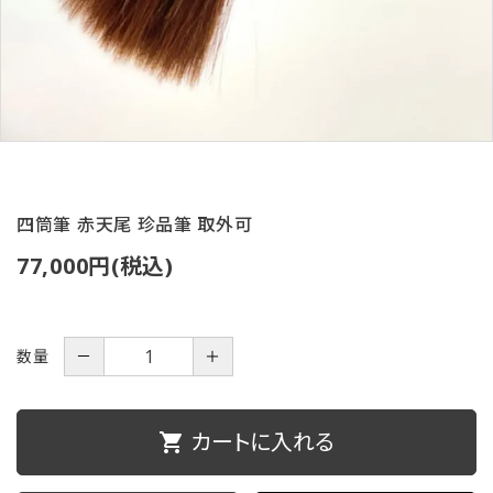
ご利用ガイド
プライバシーポリシー
特定商取引法について
お問い合わせ
四筒筆 赤天尾 珍品筆 取外可
77,000円(税込)
数量
－
＋
カートに入れる
shopping_cart