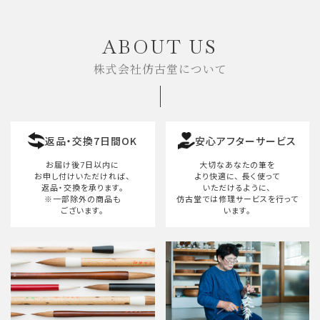
ABOUT US
株式会社仿古堂について
返品・交換7日間OK
安心アフターサービス
お届け後7日以内に
大切なあなたの筆を
お申し付けいただければ、
より快適に、
長く使って
返品・交換を承ります。
いただけるように、
※一部除外の商品も
仿古堂では修理サービスを行って
ございます。
います。