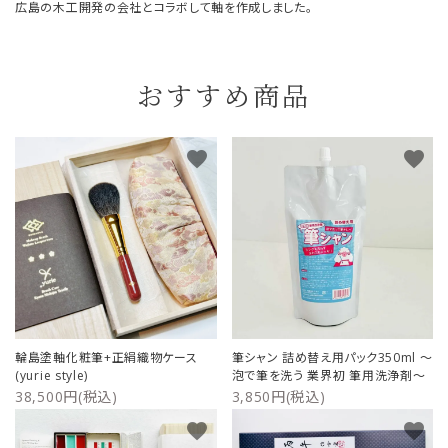
広島の木工開発の会社とコラボして軸を作成しました。
おすすめ商品
favorite
favorite
輪島塗軸化粧筆+正絹織物ケース
筆シャン 詰め替え用パック350ml ～
(yurie style)
泡で筆を洗う 業界初 筆用洗浄剤～
38,500円(税込)
3,850円(税込)
favorite
favorite