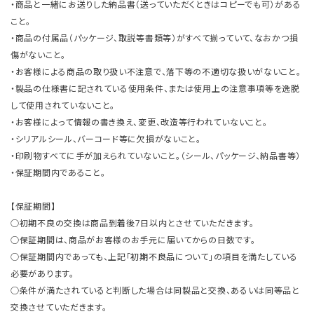
・商品と一緒にお送りした納品書（送っていただくときはコピーでも可）がある
こと。
・商品の付属品（パッケージ、取説等書類等）がすべて揃っていて、なおかつ損
傷がないこと。
・お客様による商品の取り扱い不注意で、落下等の不適切な扱いがないこと。
・製品の仕様書に記されている使用条件、または使用上の注意事項等を逸脱
して使用されていないこと。
・お客様によって情報の書き換え、変更、改造等行われていないこと。
・シリアルシール、バーコード等に欠損がないこと。
・印刷物すべてに手が加えられていないこと。（シール、パッケージ、納品書等）
・保証期間内であること。
【保証期間】
○初期不良の交換は商品到着後7日以内とさせていただきます。
○保証期間は、商品がお客様のお手元に届いてからの日数です。
○保証期間内であっても、上記「初期不良品について」の項目を満たしている
必要があります。
○条件が満たされていると判断した場合は同製品と交換、あるいは同等品と
交換させていただきます。