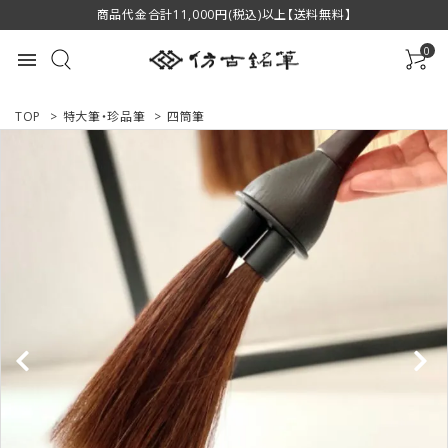
商品代金合計11,000円(税込)以上【送料無料】
0
menu
TOP
>
特大筆・珍品筆
>
四筒筆
ACCOUNT MENU
ようこそ ゲスト 様
ログイン
新規会員登録
商品一覧
用途で選ぶ
私たちについて