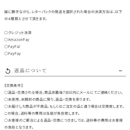
誠に勝手ながら、レターパックの発送を選択された場合の決済方法は、以下
の４種類とさせて頂きます。
○クレジット決済
○AmazonPay
○PayPal
○PayPay
返品について
replay
【交換条件】
○返品・交換される場合、商品到着後7日以内にメールにてご連絡ください。
○未使用、未開封の商品に限り、返品・交換を承ります。
○お届けした商品が不良品、もしくはご注文の品と違う場合は交換致します。
この場合、送料等の費用は当店が負担致します。
○お客様のご都合による返品・交換につきましては、送料等の費用はお客様
の負担となります。