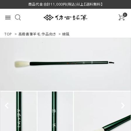
商品代金合計11,000円(税込)以上【送料無料】
0
menu
TOP
>
高級書筆羊毛 作品向き
>
緑風
ACCOUNT MENU
ようこそ ゲスト 様
ログイン
新規会員登録
商品一覧
用途で選ぶ
私たちについて