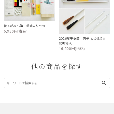
絵てがみ小箱 桐箱入りセット
6,930円(税込)
2026年干支筆 丙午-ひのえうま-
化粧箱入
16,500円(税込)
他の商品を探す
search