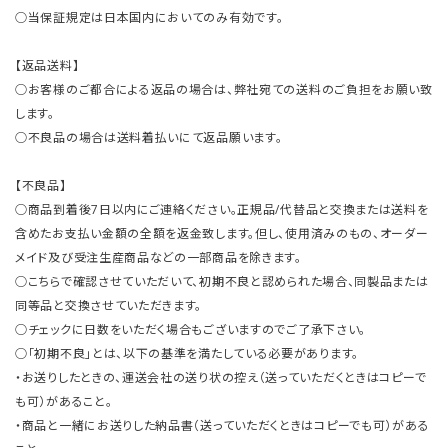
○当保証規定は日本国内においてのみ有効です。
【返品送料】
○お客様のご都合による返品の場合は、弊社宛ての送料のご負担をお願い致
します。
○不良品の場合は送料着払いにて返品願います。
【不良品】
○商品到着後7日以内にご連絡ください。正規品/代替品と交換または送料を
含めたお支払い金額の全額を返金致します。但し、使用済みのもの、オーダー
メイド及び受注生産商品などの一部商品を除きます。
○こちらで確認させていただいて、初期不良と認められた場合、同製品または
同等品と交換させていただきます。
○チェックに日数をいただく場合もございますのでご了承下さい。
○「初期不良」とは、以下の基準を満たしている必要があります。
・お送りしたときの、運送会社の送り状の控え（送っていただくときはコピーで
も可）があること。
・商品と一緒にお送りした納品書（送っていただくときはコピーでも可）がある