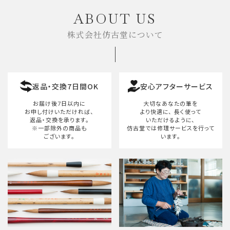
ABOUT US
株式会社仿古堂について
返品・交換7日間OK
安心アフターサービス
お届け後7日以内に
大切なあなたの筆を
お申し付けいただければ、
より快適に、
長く使って
返品・交換を承ります。
いただけるように、
※一部除外の商品も
仿古堂では修理サービスを行って
ございます。
います。