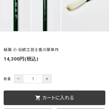
ご利用ガイド
プライバシーポリシー
特定商取引法について
お問い合わせ
緑風 小 伝統工芸士香川翠皐作
14,300円(税込)
数量
－
＋
カートに入れる
shopping_cart