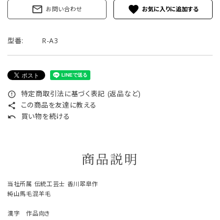
mail_outline
favorite
お問い合わせ
型番:
R-A3
特定商取引法に基づく表記 (返品など)
error_outline
この商品を友達に教える
share
買い物を続ける
undo
商品説明
当社所属 伝統工芸士 香川翆皐作
純山馬毛混羊毛
漢字 作品向き