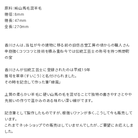
原料：純山馬毛混羊毛
穂径：8mm
穂長：47mm
全長：270mm
香川さんは、当社が今の建物に移る前の旧仿古堂工房の頃からの職人さん
辛抱強くコツコツと技術を積み重ね今では伝統工芸士の称号を持つ熊野町
の宝
香川さんが伝統工芸士に登録されたのは平成19年
雅号を翠皐（すいこう）と名付けられました。
その時を記念して作った筆「緑風」
上質の柔らかい羊毛に硬い山馬の毛を混ぜることで独特の書きやすさとやや
先揃いの作りで温かみのある味わい深い線がでます。
記念筆として製作したものですが、根強いファンが多く、こうして今も販売して
います。
これまでネットショップでの販売はしていませんでしたが、ご要望にお応えしま
した。