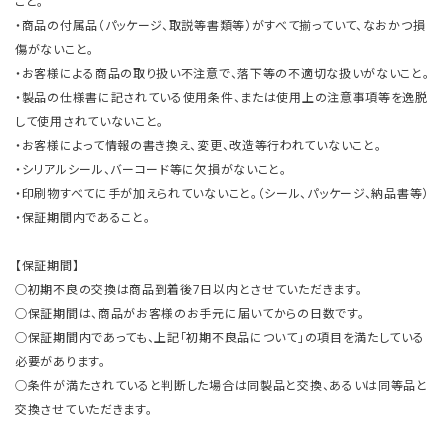
こと。
・商品の付属品（パッケージ、取説等書類等）がすべて揃っていて、なおかつ損
傷がないこと。
・お客様による商品の取り扱い不注意で、落下等の不適切な扱いがないこと。
・製品の仕様書に記されている使用条件、または使用上の注意事項等を逸脱
して使用されていないこと。
・お客様によって情報の書き換え、変更、改造等行われていないこと。
・シリアルシール、バーコード等に欠損がないこと。
・印刷物すべてに手が加えられていないこと。（シール、パッケージ、納品書等）
・保証期間内であること。
【保証期間】
○初期不良の交換は商品到着後7日以内とさせていただきます。
○保証期間は、商品がお客様のお手元に届いてからの日数です。
○保証期間内であっても、上記「初期不良品について」の項目を満たしている
必要があります。
○条件が満たされていると判断した場合は同製品と交換、あるいは同等品と
交換させていただきます。