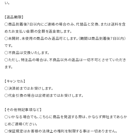
い。
【返品期限】
○商品到着後7日以内にご連絡の場合のみ、代替品と交換、または送料を含
めたお支払い金額の全額を返金致します。
○未開封、未使用の商品のみ返品可とします。（期間は商品到着後7日以内）
です。
○不良品は交換いたします。
○ただし、特注品の場合は、不良品以外の返品は一切不可とさせていただき
ます。
【キャンセル】
○決済前まではお受けします。
○代金引換の場合は出荷前まではお受けします。
【その他特記事項など】
○いかなる場合でも、こちらに商品を発送する際は、かならず弊社まであらか
じめご連絡ください。
○保証規定はお客様の法律上の権利を制限する事は一切ありません。