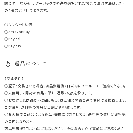
誠に勝手ながら、レターパックの発送を選択された場合の決済方法は、以下
の４種類とさせて頂きます。
○クレジット決済
○AmazonPay
○PayPal
○PayPay
返品について
replay
【交換条件】
○返品・交換される場合、商品到着後7日以内にメールにてご連絡ください。
○未使用、未開封の商品に限り、返品・交換を承ります。
○お届けした商品が不良品、もしくはご注文の品と違う場合は交換致します。
この場合、送料等の費用は当店が負担致します。
○お客様のご都合による返品・交換につきましては、送料等の費用はお客様
の負担となります。
商品到着後7日以内にご返送ください。その場合も必ず事前にご連絡くださ