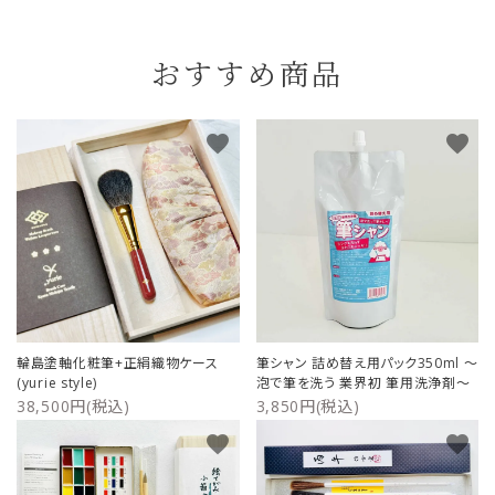
おすすめ商品
favorite
favorite
輪島塗軸化粧筆+正絹織物ケース
筆シャン 詰め替え用パック350ml ～
(yurie style)
泡で筆を洗う 業界初 筆用洗浄剤～
38,500円(税込)
3,850円(税込)
favorite
favorite