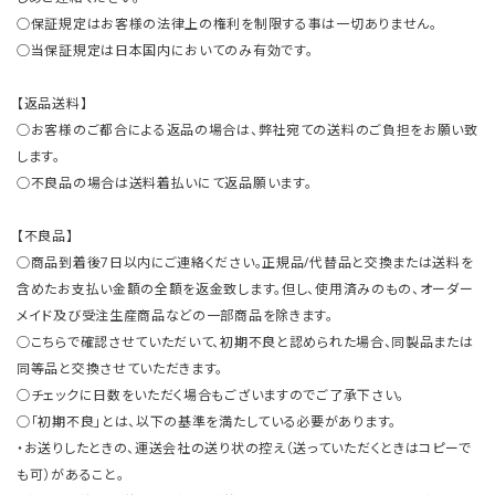
○保証規定はお客様の法律上の権利を制限する事は一切ありません。
○当保証規定は日本国内においてのみ有効です。
【返品送料】
○お客様のご都合による返品の場合は、弊社宛ての送料のご負担をお願い致
します。
○不良品の場合は送料着払いにて返品願います。
【不良品】
○商品到着後7日以内にご連絡ください。正規品/代替品と交換または送料を
含めたお支払い金額の全額を返金致します。但し、使用済みのもの、オーダー
メイド及び受注生産商品などの一部商品を除きます。
○こちらで確認させていただいて、初期不良と認められた場合、同製品または
同等品と交換させていただきます。
○チェックに日数をいただく場合もございますのでご了承下さい。
○「初期不良」とは、以下の基準を満たしている必要があります。
・お送りしたときの、運送会社の送り状の控え（送っていただくときはコピーで
も可）があること。