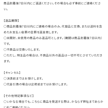
商品到着後7日以内にご返送ください。その場合も必ず事前にご連絡くださ
い。
【返品期限】
○商品到着後7日以内にご連絡の場合のみ、代替品と交換、または送料を含
めたお支払い金額の全額を返金致します。
○未開封、未使用の商品のみ返品可とします。（期間は商品到着後7日以内）
です。
○不良品は交換いたします。
○ただし、特注品の場合は、不良品以外の返品は一切不可とさせていただき
ます。
【キャンセル】
○決済前まではお受けします。
○代金引換の場合は出荷前まではお受けします。
【その他特記事項など】
○いかなる場合でも、こちらに商品を発送する際は、かならず弊社まであらか
じめご連絡ください。