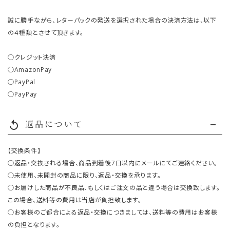
誠に勝手ながら、レターパックの発送を選択された場合の決済方法は、以下
の４種類とさせて頂きます。
○クレジット決済
○AmazonPay
○PayPal
○PayPay
返品について
replay
【交換条件】
○返品・交換される場合、商品到着後7日以内にメールにてご連絡ください。
○未使用、未開封の商品に限り、返品・交換を承ります。
○お届けした商品が不良品、もしくはご注文の品と違う場合は交換致します。
この場合、送料等の費用は当店が負担致します。
○お客様のご都合による返品・交換につきましては、送料等の費用はお客様
の負担となります。