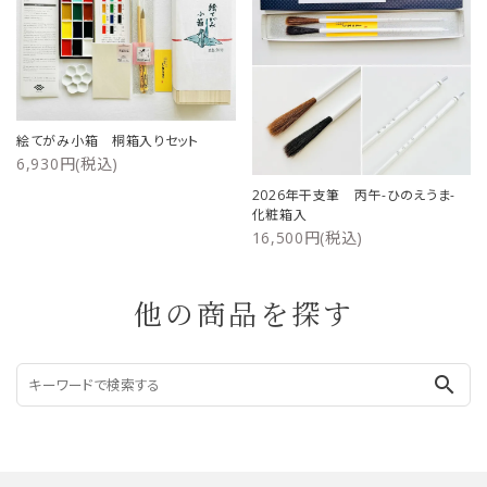
絵てがみ小箱 桐箱入りセット
6,930円(税込)
2026年干支筆 丙午-ひのえうま-
化粧箱入
16,500円(税込)
他の商品を探す
search