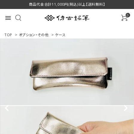
商品代金合計11,000円(税込)以上【送料無料】
0
menu
TOP
>
オプション・その他
>
ケース
ACCOUNT MENU
ようこそ ゲスト 様
ログイン
新規会員登録
商品一覧
用途で選ぶ
私たちについて