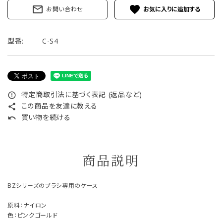
mail_outline
favorite
お問い合わせ
型番:
C-S4
特定商取引法に基づく表記 (返品など)
error_outline
この商品を友達に教える
share
買い物を続ける
undo
商品説明
BZシリーズのブラシ専用のケース
原料：ナイロン
色：ピンクゴールド