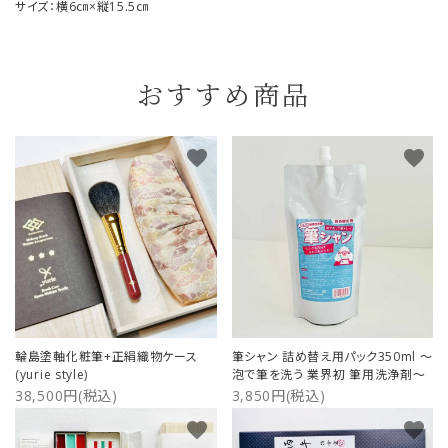
サイズ：横6㎝×縦15.5㎝
おすすめ商品
favorite
favorite
輪島塗軸化粧筆+正絹織物ケース
筆シャン 詰め替え用パック350ml ～
(yurie style)
泡で筆を洗う 業界初 筆用洗浄剤～
38,500円(税込)
3,850円(税込)
favorite
favorite