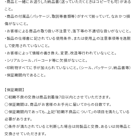
・商品と一緒にお送りした納品書（送っていただくときはコピーでも可）がある
こと。
・商品の付属品（パッケージ、取説等書類等）がすべて揃っていて、なおかつ損
傷がないこと。
・お客様による商品の取り扱い不注意で、落下等の不適切な扱いがないこと。
・製品の仕様書に記されている使用条件、または使用上の注意事項等を逸脱
して使用されていないこと。
・お客様によって情報の書き換え、変更、改造等行われていないこと。
・シリアルシール、バーコード等に欠損がないこと。
・印刷物すべてに手が加えられていないこと。（シール、パッケージ、納品書等）
・保証期間内であること。
【保証期間】
○初期不良の交換は商品到着後7日以内とさせていただきます。
○保証期間は、商品がお客様のお手元に届いてからの日数です。
○保証期間内であっても、上記「初期不良品について」の項目を満たしている
必要があります。
○条件が満たされていると判断した場合は同製品と交換、あるいは同等品と
交換させていただきます。