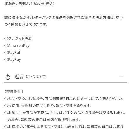
北海道、沖縄は、1,650円(税込)
誠に勝手ながら、レターパックの発送を選択された場合の決済方法は、以下
の４種類とさせて頂きます。
○クレジット決済
○AmazonPay
○PayPal
○PayPay
返品について
replay
【交換条件】
○返品・交換される場合、商品到着後7日以内にメールにてご連絡ください。
○未使用、未開封の商品に限り、返品・交換を承ります。
○お届けした商品が不良品、もしくはご注文の品と違う場合は交換致します。
この場合、送料等の費用は当店が負担致します。
○お客様のご都合による返品・交換につきましては、送料等の費用はお客様