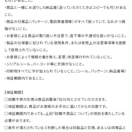
も可）があること。
・商品と一緒にお送りした納品書（送っていただくときはコピーでも可）がある
こと。
・商品の付属品（パッケージ、取説等書類等）がすべて揃っていて、なおかつ損
傷がないこと。
・お客様による商品の取り扱い不注意で、落下等の不適切な扱いがないこと。
・製品の仕様書に記されている使用条件、または使用上の注意事項等を逸脱
して使用されていないこと。
・お客様によって情報の書き換え、変更、改造等行われていないこと。
・シリアルシール、バーコード等に欠損がないこと。
・印刷物すべてに手が加えられていないこと。（シール、パッケージ、納品書等）
・保証期間内であること。
【保証期間】
○初期不良の交換は商品到着後7日以内とさせていただきます。
○保証期間は、商品がお客様のお手元に届いてからの日数です。
○保証期間内であっても、上記「初期不良品について」の項目を満たしている
必要があります。
○条件が満たされていると判断した場合は同製品と交換、あるいは同等品と