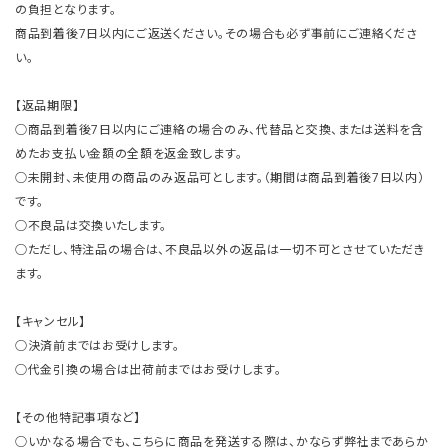
の負担となります。
商品到着後7日以内にご返送ください。その場合も必ず事前にご連絡くださ
い。
【返品期限】
○商品到着後7日以内にご連絡の場合のみ、代替品と交換、または送料を含
めたお支払い金額の全額を返金致します。
○未開封、未使用の商品のみ返品可とします。（期間は商品到着後7日以内）
です。
○不良品は交換いたします。
○ただし、特注品の場合は、不良品以外の返品は一切不可とさせていただき
ます。
【キャンセル】
○決済前まではお受けします。
○代金引換の場合は出荷前まではお受けします。
【その他特記事項など】
○いかなる場合でも、こちらに商品を発送する際は、かならず弊社まであらか