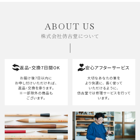
ABOUT US
株式会社仿古堂について
返品・交換7日間OK
安心アフターサービス
お届け後7日以内に
大切なあなたの筆を
お申し付けいただければ、
より快適に、
長く使って
返品・交換を承ります。
いただけるように、
※一部除外の商品も
仿古堂では修理サービスを行って
ございます。
います。