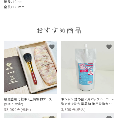
穂長：10mm
全長：120mm
おすすめ商品
favorite
favorite
輪島塗軸化粧筆+正絹織物ケース
筆シャン 詰め替え用パック350ml ～
(yurie style)
泡で筆を洗う 業界初 筆用洗浄剤～
38,500円(税込)
3,850円(税込)