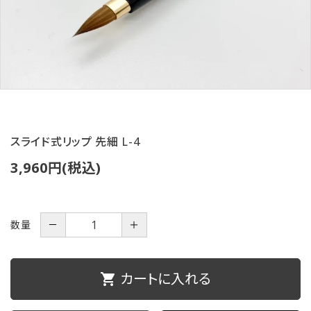
ご利用ガイド
プライバシーポリシー
特定商取引法について
お問い合わせ
スライド式リップ 先細 L-4
3,960円(税込)
数量
－
＋
カートに入れる
shopping_cart