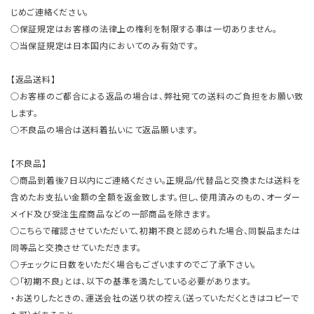
じめご連絡ください。
○保証規定はお客様の法律上の権利を制限する事は一切ありません。
○当保証規定は日本国内においてのみ有効です。
【返品送料】
○お客様のご都合による返品の場合は、弊社宛ての送料のご負担をお願い致
します。
○不良品の場合は送料着払いにて返品願います。
【不良品】
○商品到着後7日以内にご連絡ください。正規品/代替品と交換または送料を
含めたお支払い金額の全額を返金致します。但し、使用済みのもの、オーダー
メイド及び受注生産商品などの一部商品を除きます。
○こちらで確認させていただいて、初期不良と認められた場合、同製品または
同等品と交換させていただきます。
○チェックに日数をいただく場合もございますのでご了承下さい。
○「初期不良」とは、以下の基準を満たしている必要があります。
・お送りしたときの、運送会社の送り状の控え（送っていただくときはコピーで