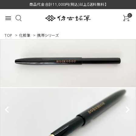
商品代金合計11,000円(税込)以上【送料無料】
0
menu
TOP
>
化粧筆
>
携帯シリーズ
ACCOUNT MENU
ようこそ ゲスト 様
ログイン
新規会員登録
商品一覧
用途で選ぶ
私たちについて