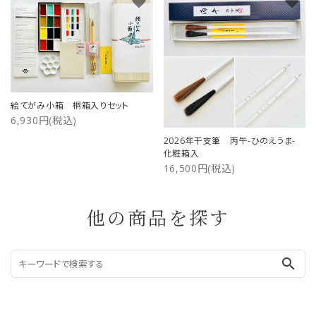
favorite
favorite
絵てがみ小箱 桐箱入りセット
6,930円(税込)
2026年干支筆 丙午-ひのえうま-
化粧箱入
16,500円(税込)
他の商品を探す
search