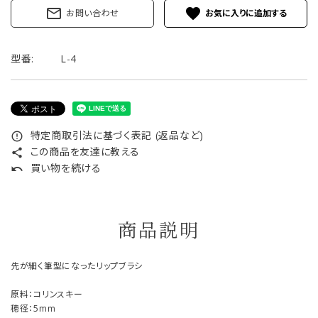
mail_outline
favorite
お問い合わせ
型番:
L-4
特定商取引法に基づく表記 (返品など)
error_outline
この商品を友達に教える
share
買い物を続ける
undo
商品説明
先が細く筆型になったリップブラシ
原料：コリンスキー
穂径：5mm