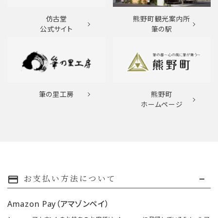
仿古堂
熊野町観光案内所
公式サイト
筆の駅
筆の里工房
熊野町
ホームページ
お支払い方法について
payment
Amazon Pay（アマゾンペイ）