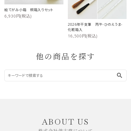
絵てがみ小箱 桐箱入りセット
6,930円(税込)
2026年干支筆 丙午-ひのえうま-
化粧箱入
16,500円(税込)
他の商品を探す
search
ABOUT US