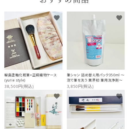
おすすめ商品
favorite
favorite
輪島塗軸化粧筆+正絹織物ケース
筆シャン 詰め替え用パック350ml ～
(yurie style)
泡で筆を洗う 業界初 筆用洗浄剤～
38,500円(税込)
3,850円(税込)
favorite
favorite