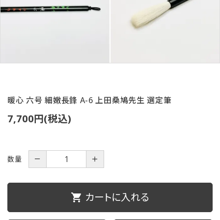
ご利用ガイド
プライバシーポリシー
特定商取引法について
お問い合わせ
暖心 六号 細嫩長鋒 A-6 上田桑鳩先生 選定筆
7,700円(税込)
数量
－
＋
カートに入れる
shopping_cart