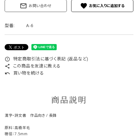
mail_outline
favorite
お問い合わせ
型番:
A-6
特定商取引法に基づく表記 (返品など)
error_outline
この商品を友達に教える
share
買い物を続ける
undo
商品説明
漢字・詩文書 作品向き / 長鋒
原料：高級羊毛
穂径：7.5mm