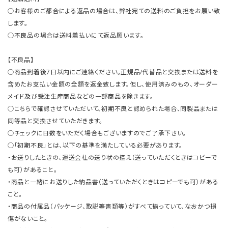
○お客様のご都合による返品の場合は、弊社宛ての送料のご負担をお願い致
します。
○不良品の場合は送料着払いにて返品願います。
【不良品】
○商品到着後7日以内にご連絡ください。正規品/代替品と交換または送料を
含めたお支払い金額の全額を返金致します。但し、使用済みのもの、オーダー
メイド及び受注生産商品などの一部商品を除きます。
○こちらで確認させていただいて、初期不良と認められた場合、同製品または
同等品と交換させていただきます。
○チェックに日数をいただく場合もございますのでご了承下さい。
○「初期不良」とは、以下の基準を満たしている必要があります。
・お送りしたときの、運送会社の送り状の控え（送っていただくときはコピーで
も可）があること。
・商品と一緒にお送りした納品書（送っていただくときはコピーでも可）がある
こと。
・商品の付属品（パッケージ、取説等書類等）がすべて揃っていて、なおかつ損
傷がないこと。