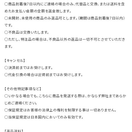
○商品到着後7日以内にご連絡の場合のみ、代替品と交換、または送料を含
めたお支払い金額の全額を返金致します。
○未開封、未使用の商品のみ返品可とします。（期間は商品到着後7日以内）
です。
○不良品は交換いたします。
○ただし、特注品の場合は、不良品以外の返品は一切不可とさせていただき
ます。
【キャンセル】
○決済前まではお受けします。
○代金引換の場合は出荷前まではお受けします。
【その他特記事項など】
○いかなる場合でも、こちらに商品を発送する際は、かならず弊社まであらか
じめご連絡ください。
○保証規定はお客様の法律上の権利を制限する事は一切ありません。
○当保証規定は日本国内においてのみ有効です。
【返品送料】