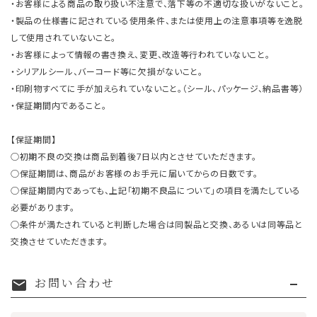
・お客様による商品の取り扱い不注意で、落下等の不適切な扱いがないこと。
・製品の仕様書に記されている使用条件、または使用上の注意事項等を逸脱
して使用されていないこと。
・お客様によって情報の書き換え、変更、改造等行われていないこと。
・シリアルシール、バーコード等に欠損がないこと。
・印刷物すべてに手が加えられていないこと。（シール、パッケージ、納品書等）
・保証期間内であること。
【保証期間】
○初期不良の交換は商品到着後7日以内とさせていただきます。
○保証期間は、商品がお客様のお手元に届いてからの日数です。
○保証期間内であっても、上記「初期不良品について」の項目を満たしている
必要があります。
○条件が満たされていると判断した場合は同製品と交換、あるいは同等品と
交換させていただきます。
お問い合わせ
mail