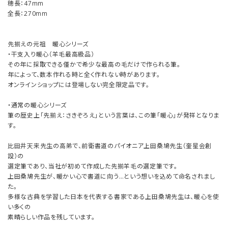
穂長：47mm
全長：270mm
先揃えの元祖 暖心シリーズ
・干支入り暖心（羊毛最高級品）
その年に採取できる僅かで希少な最高の毛だけで作られる筆。
年によって、数本作れる時と全く作れない時があります。
オンラインショップには登場しない完全限定品です。
・通常の暖心シリーズ
筆の歴史上「先揃え：さきぞろえ」という言葉は、この筆「暖心」が発祥となりま
す。
比田井天来先生の高弟で、前衛書道のパイオニア上田桑鳩先生（奎星会創
設）の
選定筆であり、当社が初めて作成した先揃羊毛の選定筆です。
上田桑鳩先生が、暖かい心で書道に向う…という想いを込めて命名されまし
た。
多様な古典を学習した日本を代表する書家である上田桑鳩先生は、暖心を使
い多くの
素晴らしい作品を残しています。