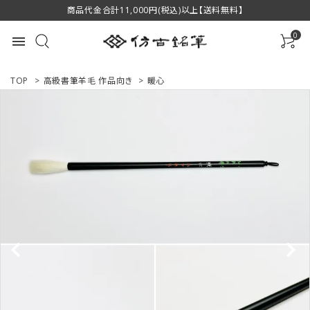
商品代金合計11,000円(税込)以上【送料無料】
0
menu
TOP
>
高級書筆羊毛 作品向き
>
暖心
ACCOUNT MENU
ようこそ ゲスト 様
ログイン
新規会員登録
商品一覧
用途で選ぶ
私たちについて