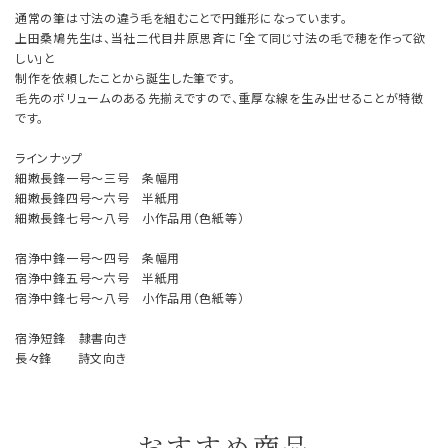
通常の筆は寸法の違う毛を組むことで円錐形になっています。
上田桑鳩先生は、当社二代目井原思斉に「全て同じ寸法の毛で穂を作って欲
しい」と
制作を依頼したことから誕生した筆です。
毛先のボリュームのある先揃えですので、重厚な線を生み出せることが特徴
です。
ラインナップ
細嫩長鋒一号～三号 条幅用
細嫩長鋒四号～六号 半紙用
細嫩長鋒七号～八号 小作品用（色紙等）
宿浄中鋒一号～四号 条幅用
宿浄中鋒五号～六号 半紙用
宿浄中鋒七号～八号 小作品用（色紙等）
宿浄短鋒 隷書向き
長々鋒 詩文向き