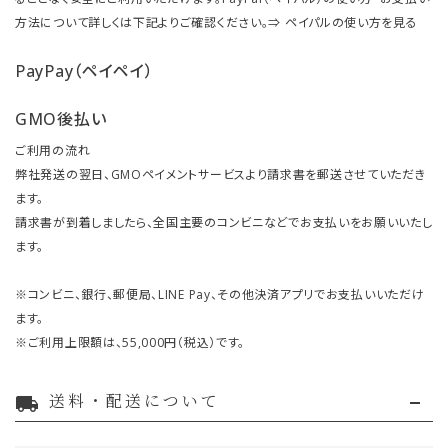
方法について詳しくは下記よりご確認ください。⇒
ペイパルの使い方を見る
PayPay（ペイペイ）
GMO後払い
ご利用の流れ
弊社発送の翌日、GMOペイメントサービスより請求書を郵送させていただき
ます。
請求書が到着しましたら、全国主要のコンビニなどでお支払いをお願いいたし
ます。
※コンビニ、銀行、郵便局、LINE Pay、その他決済アプリでお支払いいただけ
ます。
※ご利用上限額は、55,000円（税込）です。
送料・配送について
local_shipping