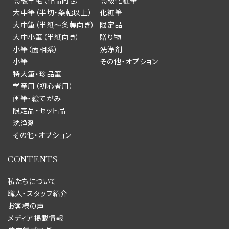
高級羊毛（作品向き）
高級化粧筆
大中筆（半切・条幅以上）
化粧筆
大中筆（半紙～条幅向き）
限定品
大中小筆（半紙向き）
贈り物
小筆（面相系）
洗浄剤
小筆
その他・オプション
特大筆・珍品筆
学童用（初心者用）
画筆・絵てがみ
限定品・セット品
洗浄剤
その他・オプション
CONTENTS
私たちについて
職人・スタッフ紹介
お客様の声
メディア掲載情報