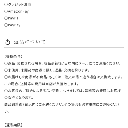
○クレジット決済
○AmazonPay
○PayPal
○PayPay
返品について
replay
【交換条件】
○返品・交換される場合、商品到着後7日以内にメールにてご連絡ください。
○未使用、未開封の商品に限り、返品・交換を承ります。
○お届けした商品が不良品、もしくはご注文の品と違う場合は交換致します。
この場合、送料等の費用は当店が負担致します。
○お客様のご都合による返品・交換につきましては、送料等の費用はお客様
の負担となります。
商品到着後7日以内にご返送ください。その場合も必ず事前にご連絡くださ
い。
【返品期限】