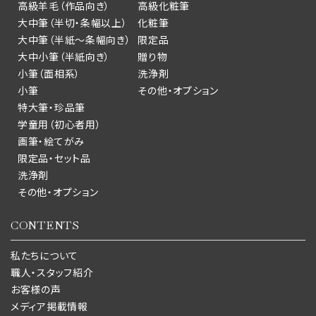
高級羊毛（作品向き）
高級化粧筆
大中筆（半切・条幅以上）
化粧筆
大中筆（半紙～条幅向き）
限定品
大中小筆（半紙向き）
贈り物
小筆（面相系）
洗浄剤
小筆
その他・オプション
特大筆・珍品筆
学童用（初心者用）
画筆・絵てがみ
限定品・セット品
洗浄剤
その他・オプション
CONTENTS
私たちについて
職人・スタッフ紹介
お客様の声
メディア掲載情報