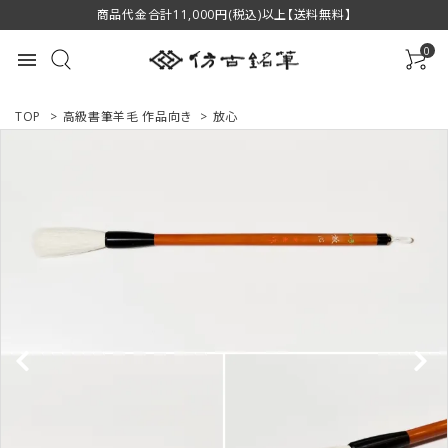
商品代金合計11,000円(税込)以上【送料無料】
0
menu
TOP
>
高級書筆羊毛 作品向き
>
放心
ACCOUNT MENU
ようこそ ゲスト 様
ログイン
新規会員登録
商品一覧
用途で選ぶ
私たちについて