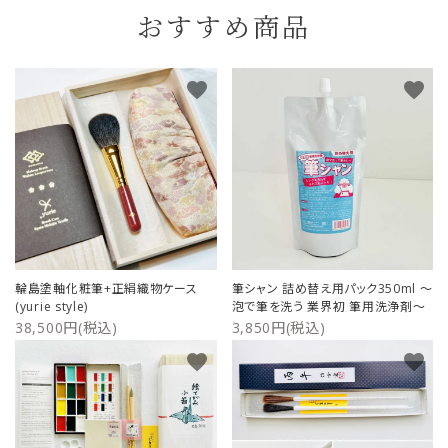
おすすめ商品
favorite
favorite
輪島塗軸化粧筆+正絹織物ケース
筆シャン 詰め替え用パック350ml ～
(yurie style)
泡で筆を洗う 業界初 筆用洗浄剤～
38,500円(税込)
3,850円(税込)
favorite
favorite