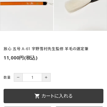
ご利用ガイド
プライバシーポリシー
特定商取引法について
お問い合わせ
放心 五号 A-61 宇野雪村先生監修 羊毛の選定筆
11,000円(税込)
数量
－
＋
カートに入れる
shopping_cart