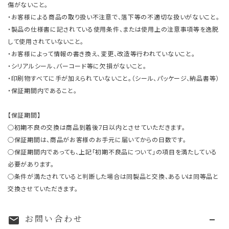
傷がないこと。
・お客様による商品の取り扱い不注意で、落下等の不適切な扱いがないこと。
・製品の仕様書に記されている使用条件、または使用上の注意事項等を逸脱
して使用されていないこと。
・お客様によって情報の書き換え、変更、改造等行われていないこと。
・シリアルシール、バーコード等に欠損がないこと。
・印刷物すべてに手が加えられていないこと。（シール、パッケージ、納品書等）
・保証期間内であること。
【保証期間】
○初期不良の交換は商品到着後7日以内とさせていただきます。
○保証期間は、商品がお客様のお手元に届いてからの日数です。
○保証期間内であっても、上記「初期不良品について」の項目を満たしている
必要があります。
○条件が満たされていると判断した場合は同製品と交換、あるいは同等品と
交換させていただきます。
お問い合わせ
mail