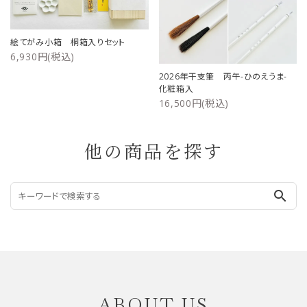
絵てがみ小箱 桐箱入りセット
6,930円(税込)
2026年干支筆 丙午-ひのえうま-
化粧箱入
16,500円(税込)
他の商品を探す
search
ABOUT US