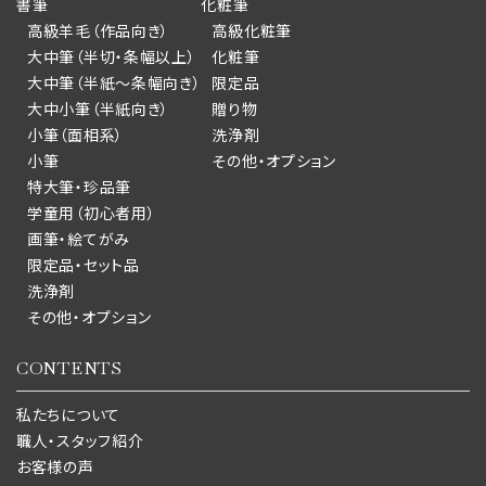
書筆
化粧筆
高級羊毛（作品向き）
高級化粧筆
大中筆（半切・条幅以上）
化粧筆
大中筆（半紙～条幅向き）
限定品
大中小筆（半紙向き）
贈り物
小筆（面相系）
洗浄剤
小筆
その他・オプション
特大筆・珍品筆
学童用（初心者用）
画筆・絵てがみ
限定品・セット品
洗浄剤
その他・オプション
CONTENTS
私たちについて
職人・スタッフ紹介
お客様の声