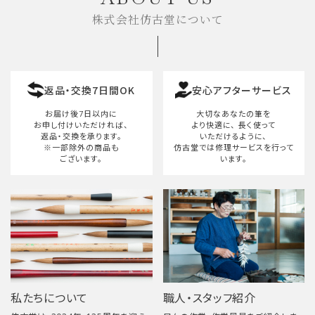
株式会社仿古堂について
返品・交換7日間OK
安心アフターサービス
お届け後7日以内に
大切なあなたの筆を
お申し付けいただければ、
より快適に、
長く使って
返品・交換を承ります。
いただけるように、
※一部除外の商品も
仿古堂では修理サービスを行って
ございます。
います。
私たちについて
職人・スタッフ紹介