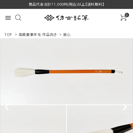
商品代金合計11,000円(税込)以上【送料無料】
0
menu
TOP
>
高級書筆羊毛 作品向き
>
放心
ACCOUNT MENU
ようこそ ゲスト 様
ログイン
新規会員登録
商品一覧
用途で選ぶ
私たちについて