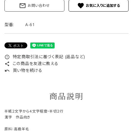
mail_outline
favorite
お問い合わせ
型番:
A-61
特定商取引法に基づく表記 (返品など)
error_outline
この商品を友達に教える
share
買い物を続ける
undo
商品説明
半紙２文字から４文字程度・半切２行
漢字 作品向き
原料：高級羊毛