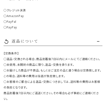
○クレジット決済
○AmazonPay
○PayPal
○PayPay
返品について
replay
【交換条件】
○返品・交換される場合、商品到着後7日以内にメールにてご連絡ください。
○未使用、未開封の商品に限り、返品・交換を承ります。
○お届けした商品が不良品、もしくはご注文の品と違う場合は交換致します。
この場合、送料等の費用は当店が負担致します。
○お客様のご都合による返品・交換につきましては、送料等の費用はお客様
の負担となります。
商品到着後7日以内にご返送ください。その場合も必ず事前にご連絡くださ
い。