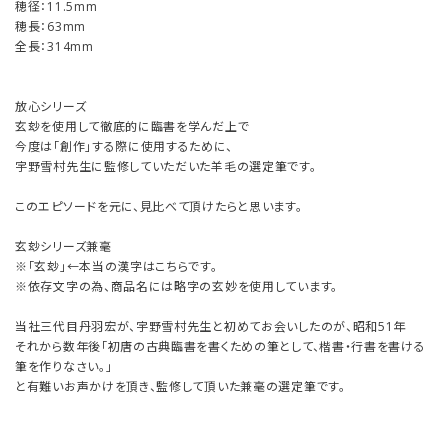
穂径：11.5mm
穂長：63mm
全長：314mm
放心シリーズ
玄玅を使用して徹底的に臨書を学んだ上で
今度は「創作」する際に使用するために、
宇野雪村先生に監修していただいた羊毛の選定筆です。
このエピソードを元に、見比べて頂けたらと思います。
玄玅シリーズ兼毫
※「玄玅」←本当の漢字はこちらです。
※依存文字の為、商品名には略字の玄妙を使用しています。
当社三代目丹羽宏が、宇野雪村先生と初めてお会いしたのが、昭和51年
それから数年後「初唐の古典臨書を書くための筆として、楷書・行書を書ける
筆を作りなさい。」
と有難いお声かけを頂き、監修して頂いた兼毫の選定筆です。