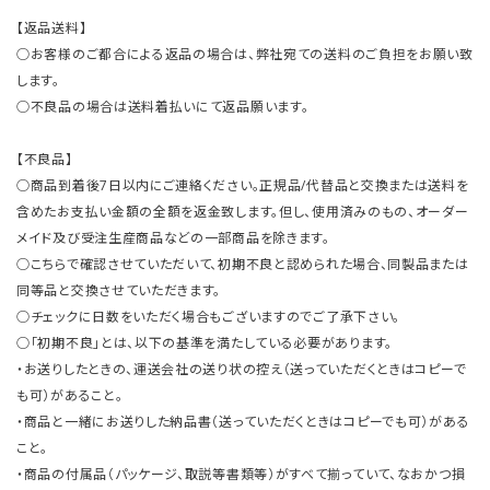
【返品送料】
○お客様のご都合による返品の場合は、弊社宛ての送料のご負担をお願い致
します。
○不良品の場合は送料着払いにて返品願います。
【不良品】
○商品到着後7日以内にご連絡ください。正規品/代替品と交換または送料を
含めたお支払い金額の全額を返金致します。但し、使用済みのもの、オーダー
メイド及び受注生産商品などの一部商品を除きます。
○こちらで確認させていただいて、初期不良と認められた場合、同製品または
同等品と交換させていただきます。
○チェックに日数をいただく場合もございますのでご了承下さい。
○「初期不良」とは、以下の基準を満たしている必要があります。
・お送りしたときの、運送会社の送り状の控え（送っていただくときはコピーで
も可）があること。
・商品と一緒にお送りした納品書（送っていただくときはコピーでも可）がある
こと。
・商品の付属品（パッケージ、取説等書類等）がすべて揃っていて、なおかつ損