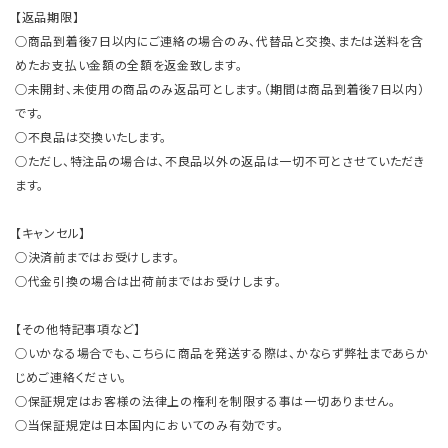
【返品期限】
○商品到着後7日以内にご連絡の場合のみ、代替品と交換、または送料を含
めたお支払い金額の全額を返金致します。
○未開封、未使用の商品のみ返品可とします。（期間は商品到着後7日以内）
です。
○不良品は交換いたします。
○ただし、特注品の場合は、不良品以外の返品は一切不可とさせていただき
ます。
【キャンセル】
○決済前まではお受けします。
○代金引換の場合は出荷前まではお受けします。
【その他特記事項など】
○いかなる場合でも、こちらに商品を発送する際は、かならず弊社まであらか
じめご連絡ください。
○保証規定はお客様の法律上の権利を制限する事は一切ありません。
○当保証規定は日本国内においてのみ有効です。