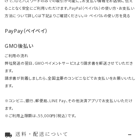
けで、IDとパスワードのみでの取引が可能に。お支払い情報をお店側に伝え
ることなく安全にご利用いただけます。PayPal（ペイパル）の使い方・お支払い
方法について詳しくは下記よりご確認ください。⇒
ペイパルの使い方を見る
PayPay（ペイペイ）
GMO後払い
ご利用の流れ
弊社発送の翌日、GMOペイメントサービスより請求書を郵送させていただき
ます。
請求書が到着しましたら、全国主要のコンビニなどでお支払いをお願いいたし
ます。
※コンビニ、銀行、郵便局、LINE Pay、その他決済アプリでお支払いいただけ
ます。
※ご利用上限額は、55,000円（税込）です。
送料・配送について
local_shipping