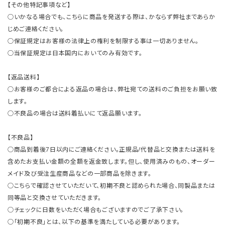
【その他特記事項など】
○いかなる場合でも、こちらに商品を発送する際は、かならず弊社まであらか
じめご連絡ください。
○保証規定はお客様の法律上の権利を制限する事は一切ありません。
○当保証規定は日本国内においてのみ有効です。
【返品送料】
○お客様のご都合による返品の場合は、弊社宛ての送料のご負担をお願い致
します。
○不良品の場合は送料着払いにて返品願います。
【不良品】
○商品到着後7日以内にご連絡ください。正規品/代替品と交換または送料を
含めたお支払い金額の全額を返金致します。但し、使用済みのもの、オーダー
メイド及び受注生産商品などの一部商品を除きます。
○こちらで確認させていただいて、初期不良と認められた場合、同製品または
同等品と交換させていただきます。
○チェックに日数をいただく場合もございますのでご了承下さい。
○「初期不良」とは、以下の基準を満たしている必要があります。