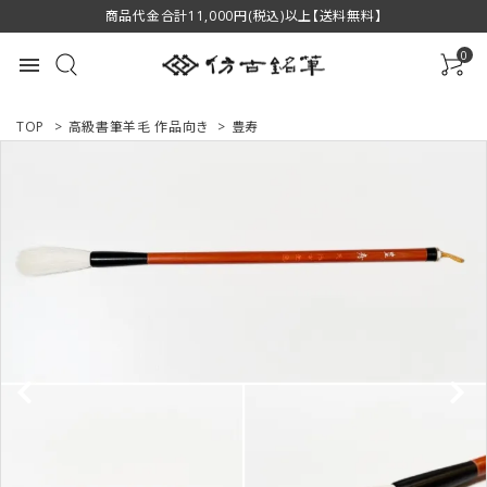
商品代金合計11,000円(税込)以上【送料無料】
0
menu
TOP
>
高級書筆羊毛 作品向き
>
豊寿
ACCOUNT MENU
ようこそ ゲスト 様
ログイン
新規会員登録
商品一覧
用途で選ぶ
私たちについて