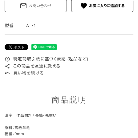
mail_outline
favorite
お問い合わせ
型番:
A-71
特定商取引法に基づく表記 (返品など)
error_outline
この商品を友達に教える
share
買い物を続ける
undo
商品説明
漢字 作品向き / 長鋒・先揃い
原料：高級羊毛
穂径：9mm