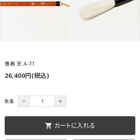
ご利用ガイド
プライバシーポリシー
特定商取引法について
お問い合わせ
豊寿 天 A-71
26,400円(税込)
数量
－
＋
カートに入れる
shopping_cart