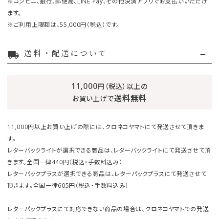
※コンビニ、銀行、郵便局、LINE Pay、その他決済アプリでお支払いいただけ
ます。
※ご利用上限額は、55,000円（税込）です。
送料・配送について
local_shipping
11,000
円（税込）以上の
送料無料
お買い上げで
11,000円以上お買い上げの際には、クロネコヤマトにて発送させて頂きま
す。
レターパックライトが選択できる商品は、レターパックライトにて発送させて頂
きます。全国一律440円（税込・手数料込み）
レターパックプラスが選択できる商品は、レターパックプラスにて発送させて
頂きます。全国一律605円（税込・手数料込み）
レターパックプラスにて対応できない商品の場合は、クロネコヤマトでの発送