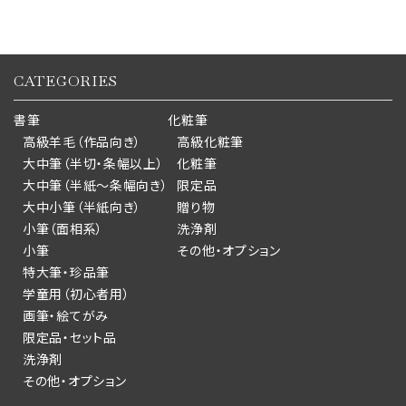
CATEGORIES
書筆
化粧筆
高級羊毛（作品向き）
高級化粧筆
大中筆（半切・条幅以上）
化粧筆
大中筆（半紙～条幅向き）
限定品
大中小筆（半紙向き）
贈り物
小筆（面相系）
洗浄剤
小筆
その他・オプション
特大筆・珍品筆
学童用（初心者用）
画筆・絵てがみ
限定品・セット品
洗浄剤
その他・オプション