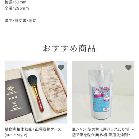
穂長：52mm
全長：296mm
漢字・詩文書・半切
おすすめ商品
favorite
favorite
輪島塗軸化粧筆+正絹織物ケース
筆シャン 詰め替え用パック350ml ～
(yurie style)
泡で筆を洗う 業界初 筆用洗浄剤～