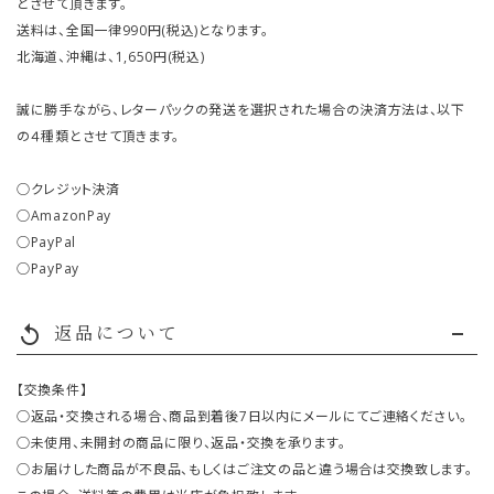
とさせて頂きます。
送料は、全国一律990円(税込)となります。
北海道、沖縄は、1,650円(税込)
誠に勝手ながら、レターパックの発送を選択された場合の決済方法は、以下
の４種類とさせて頂きます。
○クレジット決済
○AmazonPay
○PayPal
○PayPay
返品について
replay
【交換条件】
○返品・交換される場合、商品到着後7日以内にメールにてご連絡ください。
○未使用、未開封の商品に限り、返品・交換を承ります。
○お届けした商品が不良品、もしくはご注文の品と違う場合は交換致します。