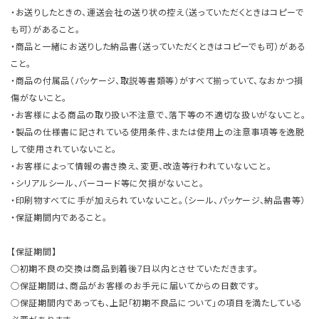
・お送りしたときの、運送会社の送り状の控え（送っていただくときはコピーで
も可）があること。
・商品と一緒にお送りした納品書（送っていただくときはコピーでも可）がある
こと。
・商品の付属品（パッケージ、取説等書類等）がすべて揃っていて、なおかつ損
傷がないこと。
・お客様による商品の取り扱い不注意で、落下等の不適切な扱いがないこと。
・製品の仕様書に記されている使用条件、または使用上の注意事項等を逸脱
して使用されていないこと。
・お客様によって情報の書き換え、変更、改造等行われていないこと。
・シリアルシール、バーコード等に欠損がないこと。
・印刷物すべてに手が加えられていないこと。（シール、パッケージ、納品書等）
・保証期間内であること。
【保証期間】
○初期不良の交換は商品到着後7日以内とさせていただきます。
○保証期間は、商品がお客様のお手元に届いてからの日数です。
○保証期間内であっても、上記「初期不良品について」の項目を満たしている