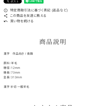
特定商取引法に基づく表記 (返品など)
error_outline
この商品を友達に教える
share
買い物を続ける
undo
商品説明
漢字 作品向き / 長鋒
原料：羊毛
穂径：12mm
穂長：73mm
全長：313mm
漢字 半切 一般羊毛