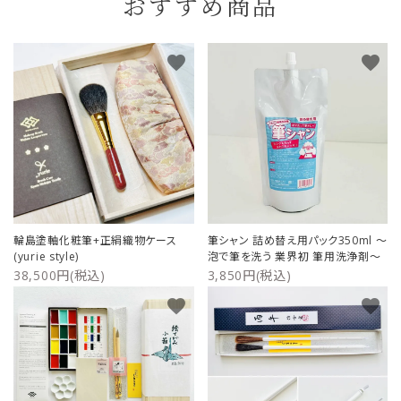
おすすめ商品
favorite
favorite
輪島塗軸化粧筆+正絹織物ケース
筆シャン 詰め替え用パック350ml ～
(yurie style)
泡で筆を洗う 業界初 筆用洗浄剤～
38,500円(税込)
3,850円(税込)
favorite
favorite