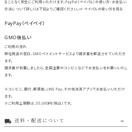
ることなく安全にご利用いただけます。PayPal（ペイパル）の使い方・お支払い
方法について詳しくは下記よりご確認ください。⇒
ペイパルの使い方を見る
PayPay（ペイペイ）
GMO後払い
ご利用の流れ
弊社発送の翌日、GMOペイメントサービスより請求書を郵送させていただき
ます。
請求書が到着しましたら、全国主要のコンビニなどでお支払いをお願いいたし
ます。
※コンビニ、銀行、郵便局、LINE Pay、その他決済アプリでお支払いいただけ
ます。
※ご利用上限額は、55,000円（税込）です。
送料・配送について
local_shipping