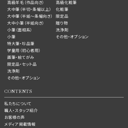
高級羊毛（作品向き）
高級化粧筆
大中筆（半切・条幅以上）
化粧筆
大中筆（半紙～条幅向き）
限定品
大中小筆（半紙向き）
贈り物
小筆（面相系）
洗浄剤
小筆
その他・オプション
特大筆・珍品筆
学童用（初心者用）
画筆・絵てがみ
限定品・セット品
洗浄剤
その他・オプション
CONTENTS
私たちについて
職人・スタッフ紹介
お客様の声
メディア掲載情報