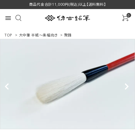
商品代金合計11,000円(税込)以上【送料無料】
0
menu
TOP
>
大中筆 半紙～条幅向き
>
聚鋒
ACCOUNT MENU
ようこそ ゲスト 様
ログイン
新規会員登録
商品一覧
用途で選ぶ
私たちについて