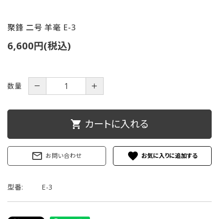
ご利用ガイド
聚鋒 二号 羊毫 E-3
プライバシーポリシー
6,600円(税込)
特定商取引法について
数量
－
＋
お問い合わせ
カートに入れる
shopping_cart
mail_outline
favorite
お問い合わせ
型番:
E-3