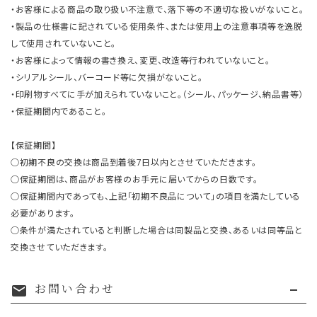
・お客様による商品の取り扱い不注意で、落下等の不適切な扱いがないこと。
・製品の仕様書に記されている使用条件、または使用上の注意事項等を逸脱
して使用されていないこと。
・お客様によって情報の書き換え、変更、改造等行われていないこと。
・シリアルシール、バーコード等に欠損がないこと。
・印刷物すべてに手が加えられていないこと。（シール、パッケージ、納品書等）
・保証期間内であること。
【保証期間】
○初期不良の交換は商品到着後7日以内とさせていただきます。
○保証期間は、商品がお客様のお手元に届いてからの日数です。
○保証期間内であっても、上記「初期不良品について」の項目を満たしている
必要があります。
○条件が満たされていると判断した場合は同製品と交換、あるいは同等品と
交換させていただきます。
お問い合わせ
mail