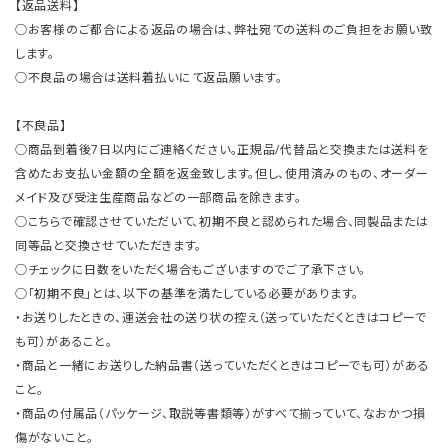
【返品送料】
○お客様のご都合による返品の場合は、弊社宛ての送料のご負担をお願い致
します。
○不良品の場合は送料着払いにて返品願います。
【不良品】
○商品到着後7日以内にご連絡ください。正規品/代替品と交換または送料を
含めたお支払い金額の全額を返金致します。但し、使用済みのもの、オーダー
メイド及び受注生産商品などの一部商品を除きます。
○こちらで確認させていただいて、初期不良と認められた場合、同製品または
同等品と交換させていただきます。
○チェックに日数をいただく場合もございますのでご了承下さい。
○「初期不良」とは、以下の基準を満たしている必要があります。
・お送りしたときの、運送会社の送り状の控え（送っていただくときはコピーで
も可）があること。
・商品と一緒にお送りした納品書（送っていただくときはコピーでも可）がある
こと。
・商品の付属品（パッケージ、取説等書類等）がすべて揃っていて、なおかつ損
傷がないこと。