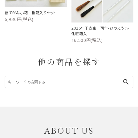
絵てがみ小箱 桐箱入りセット
6,930円(税込)
2026年干支筆 丙午-ひのえうま-
化粧箱入
16,500円(税込)
他の商品を探す
search
ABOUT US