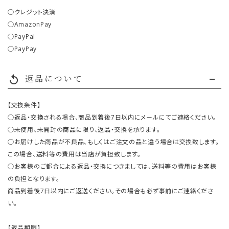
○クレジット決済
○AmazonPay
○PayPal
○PayPay
返品について
replay
【交換条件】
○返品・交換される場合、商品到着後7日以内にメールにてご連絡ください。
○未使用、未開封の商品に限り、返品・交換を承ります。
○お届けした商品が不良品、もしくはご注文の品と違う場合は交換致します。
この場合、送料等の費用は当店が負担致します。
○お客様のご都合による返品・交換につきましては、送料等の費用はお客様
の負担となります。
商品到着後7日以内にご返送ください。その場合も必ず事前にご連絡くださ
い。
【返品期限】