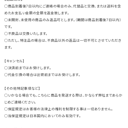
○商品到着後7日以内にご連絡の場合のみ、代替品と交換、または送料を含
めたお支払い金額の全額を返金致します。
○未開封、未使用の商品のみ返品可とします。（期間は商品到着後7日以内）
です。
○不良品は交換いたします。
○ただし、特注品の場合は、不良品以外の返品は一切不可とさせていただき
ます。
【キャンセル】
○決済前まではお受けします。
○代金引換の場合は出荷前まではお受けします。
【その他特記事項など】
○いかなる場合でも、こちらに商品を発送する際は、かならず弊社まであらか
じめご連絡ください。
○保証規定はお客様の法律上の権利を制限する事は一切ありません。
○当保証規定は日本国内においてのみ有効です。