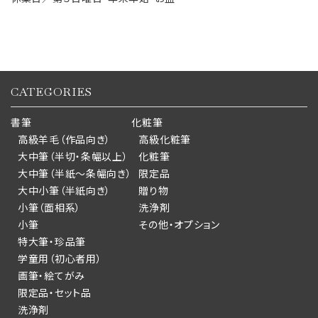
CATEGORIES
書筆
化粧筆
高級羊毛（作品向き）
高級化粧筆
大中筆（半切・条幅以上）
化粧筆
大中筆（半紙～条幅向き）
限定品
大中小筆（半紙向き）
贈り物
小筆（面相系）
洗浄剤
小筆
その他・オプション
特大筆・珍品筆
学童用（初心者用）
画筆・絵てがみ
限定品・セット品
洗浄剤