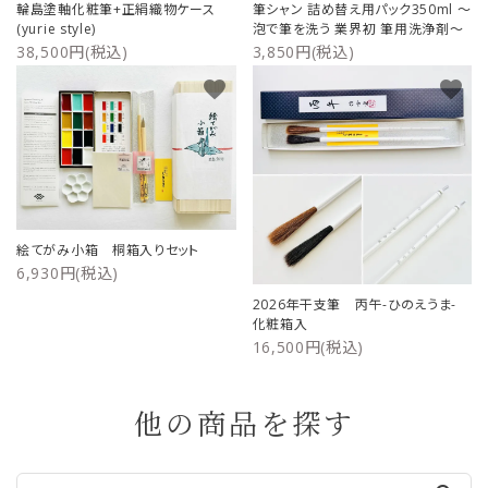
輪島塗軸化粧筆+正絹織物ケース
筆シャン 詰め替え用パック350ml ～
(yurie style)
泡で筆を洗う 業界初 筆用洗浄剤～
38,500円(税込)
3,850円(税込)
favorite
favorite
絵てがみ小箱 桐箱入りセット
6,930円(税込)
2026年干支筆 丙午-ひのえうま-
化粧箱入
16,500円(税込)
他の商品を探す