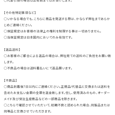
○代金引換の場合は出荷前まではお受けします。
【その他特記事項など】
○いかなる場合でも、こちらに商品を発送する際は、かならず弊社まであらか
じめご連絡ください。
○保証規定はお客様の法律上の権利を制限する事は一切ありません。
○当保証規定は日本国内においてのみ有効です。
【返品送料】
○お客様のご都合による返品の場合は、弊社宛ての送料のご負担をお願い致
します。
○不良品の場合は送料着払いにて返品願います。
【不良品】
○商品到着後7日以内にご連絡ください。正規品/代替品と交換または送料を
含めたお支払い金額の全額を返金致します。但し、使用済みのもの、オーダー
メイド及び受注生産商品などの一部商品を除きます。
○こちらで確認させていただいて、初期不良と認められた場合、同製品または
同等品と交換させていただきます。