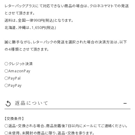
レターパックプラスにて対応できない商品の場合は、クロネコヤマトでの発送
とさせて頂きます。
送料は、全国一律990円(税込)となります。
北海道、沖縄は、1,650円(税込)
誠に勝手ながら、レターパックの発送を選択された場合の決済方法は、以下
の４種類とさせて頂きます。
○クレジット決済
○AmazonPay
○PayPal
○PayPay
返品について
replay
【交換条件】
○返品・交換される場合、商品到着後7日以内にメールにてご連絡ください。
○未使用、未開封の商品に限り、返品・交換を承ります。