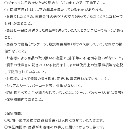
○チェックに日数をいただく場合もございますのでご了承下さい。
○「初期不良」とは、以下の基準を満たしている必要があります。
・お送りしたときの、運送会社の送り状の控え（送っていただくときはコピーで
も可）があること。
・商品と一緒にお送りした納品書（送っていただくときはコピーでも可）がある
こと。
・商品の付属品（パッケージ、取説等書類等）がすべて揃っていて、なおかつ損
傷がないこと。
・お客様による商品の取り扱い不注意で、落下等の不適切な扱いがないこと。
・製品の仕様書に記されている使用条件、または使用上の注意事項等を逸脱
して使用されていないこと。
・お客様によって情報の書き換え、変更、改造等行われていないこと。
・シリアルシール、バーコード等に欠損がないこと。
・印刷物すべてに手が加えられていないこと。（シール、パッケージ、納品書等）
・保証期間内であること。
【保証期間】
○初期不良の交換は商品到着後7日以内とさせていただきます。
○保証期間は、商品がお客様のお手元に届いてからの日数です。