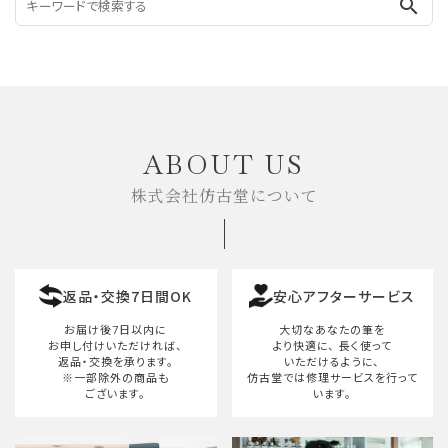
search
ABOUT US
株式会社仿古堂について
返品・交換7日間OK
安心アフターサービス
お届け後7日以内に
大切なあなたの筆を
お申し付けいただければ、
より快適に、
長く使って
返品・交換を承ります。
いただけるように、
※一部除外の商品も
仿古堂では修理サービスを行って
ございます。
います。