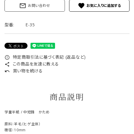
mail_outline
favorite
お問い合わせ
型番:
E-35
特定商取引法に基づく表記 (返品など)
error_outline
この商品を友達に教える
share
買い物を続ける
undo
商品説明
学童半紙 / 中短鋒 かため
原料：羊毛（ヒゲ主体）
穂径：10mm