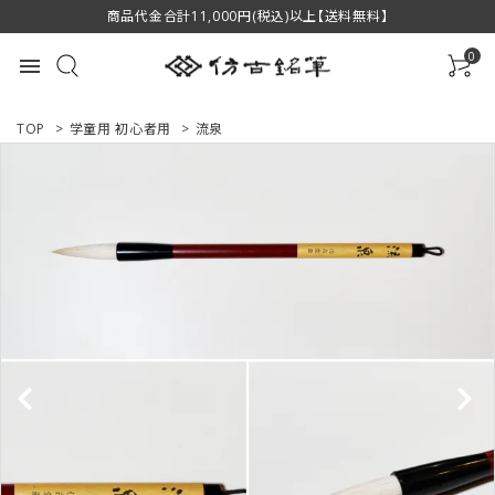
商品代金合計11,000円(税込)以上【送料無料】
0
menu
TOP
>
学童用 初心者用
>
流泉
ACCOUNT MENU
ようこそ ゲスト 様
ログイン
新規会員登録
商品一覧
用途で選ぶ
私たちについて