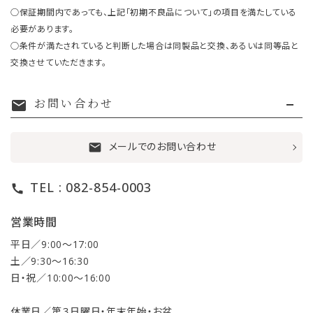
○保証期間内であっても、上記「初期不良品について」の項目を満たしている
必要があります。
○条件が満たされていると判断した場合は同製品と交換、あるいは同等品と
交換させていただきます。
お問い合わせ
mail
メールでのお問い合わせ
mail
TEL : 082-854-0003
call
営業時間
平日／9:00〜17:00
土／9:30〜16:30
日・祝／10:00〜16:00
休業日／第３日曜日・年末年始・お盆