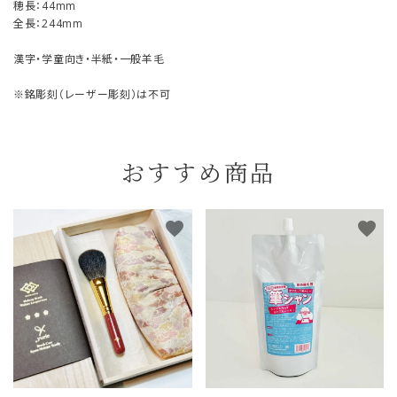
穂長：44mm
全長：244mm
漢字・学童向き・半紙・一般羊毛
※銘彫刻（レーザー彫刻）は不可
おすすめ商品
favorite
favorite